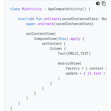
class
MyActivity
:
AppCompatActivity
()
{
override
fun
onCreate
(
savedInstanceState
:
Bund
super
.
onCreate
(
savedInstanceState
)
setContentView
(
ComposeView
(
this
).
apply
{
setContent
{
Column
{
Text
(
EMOJI_TEXT
)
AndroidView
(
factory
=
{
context
-
>
update
=
{
it
.
text
=
E
)
}
}
}
)
}
}