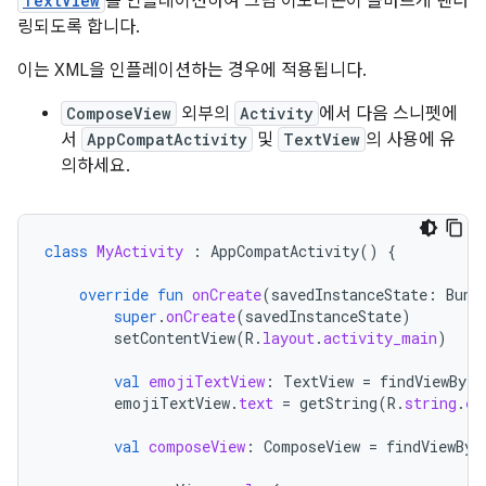
TextView
를 인플레이션하여 그림 이모티콘이 올바르게 렌더
링되도록 합니다.
이는 XML을 인플레이션하는 경우에 적용됩니다.
ComposeView
외부의
Activity
에서 다음 스니펫에
서
AppCompatActivity
및
TextView
의 사용에 유
의하세요.
class
MyActivity
:
AppCompatActivity
()
{
override
fun
onCreate
(
savedInstanceState
:
Bund
super
.
onCreate
(
savedInstanceState
)
setContentView
(
R
.
layout
.
activity_main
)
val
emojiTextView
:
TextView
=
findViewById
emojiTextView
.
text
=
getString
(
R
.
string
.
em
val
composeView
:
ComposeView
=
findViewByI