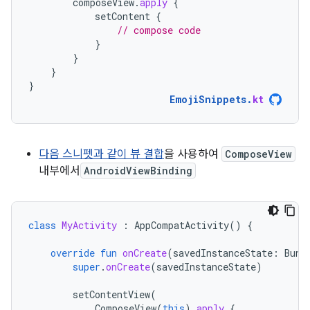
composeView
.
apply
{
setContent
{
// compose code
}
}
}
}
EmojiSnippets
.
kt
다음 스니펫과 같이
뷰 결합
을 사용하여
ComposeView
내부에서
AndroidViewBinding
class
MyActivity
:
AppCompatActivity
()
{
override
fun
onCreate
(
savedInstanceState
:
Bund
super
.
onCreate
(
savedInstanceState
)
setContentView
(
ComposeView
(
this
).
apply
{