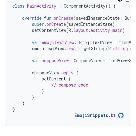
class
MainActivity
:
ComponentActivity
()
{
override
fun
onCreate
(
savedInstanceState
:
Bund
super
.
onCreate
(
savedInstanceState
)
setContentView
(
R
.
layout
.
activity_main
)
val
emojiTextView
:
EmojiTextView
=
findVie
emojiTextView
.
text
=
getString
(
R
.
string
.
em
val
composeView
:
ComposeView
=
findViewByI
composeView
.
apply
{
setContent
{
// compose code
}
}
}
}
EmojiSnippets
.
kt