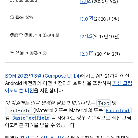
😶‍🌫️ 🧔🏻‍♀️ 🧑🏿‍❤️‍🧑🏾
13.1
(2020년 9월)
🥲 🥷🏿 🐻‍❄️
13.0
(2020년 3월)
🧑🏻‍🦰 🧑🏿‍🦯 👩🏻‍🤝‍👩🏼
12.1
(2019년 10월)
🦩 🦻🏿 👩🏼‍🤝‍👩🏻
12.0
(2019년 2월)
BOM 2023년 3월
(
Compose UI 1.4
)에서는 API 21까지 이전
Android 버전과의 이전 버전과의 호환성을 포함하여
최신 그림
이모티콘 버전
을 지원합니다.
이 지원에는 앱을 변경할 필요가 없습니다.
—
Text
및
TextField
(Material 2 또는 Material 3) 또는
BasicText
및
BasicTextField
를 사용하는 경우 기본적으로 최신 그림
이모티콘 지원을 받을 수 있습니다.