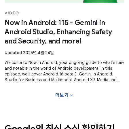
VIDEO
Now in Android: 115 - Gemini in
Android Studio, Enhancing Safety
and Security, and more!
Updated 2025년 4월 24일
Welcome to Now in Android, your ongoing guide to what's new
and notable in the world of Android development. In this
episode, we’ll cover Android 16 beta 3, Gemini in Android
Studio for Business and Multimodal, Android XR, Media and
Camera updates,
expand_more
더보기
Google의 최신 소식 확인하기