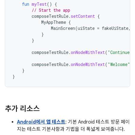
fun
myTest
()
{
// Start the app
composeTestRule
.
setContent
{
MyAppTheme
{
MainScreen
(
uiState
=
fakeUiState
,
}
}
composeTestRule
.
onNodeWithText
(
"Continue"
)
composeTestRule
.
onNodeWithText
(
"Welcome"
)
}
}
추가 리소스
Android에서 앱 테스트
: 기본 Android 테스트 방문 페이
지는 테스트 기본사항과 기법을 더 폭넓게 보여줍니다.