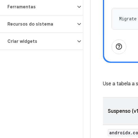
Ferramentas
Migrate
Recursos do sistema
Criar widgets
help_outline
Use a tabela a 
Suspenso (v1
androidx.co