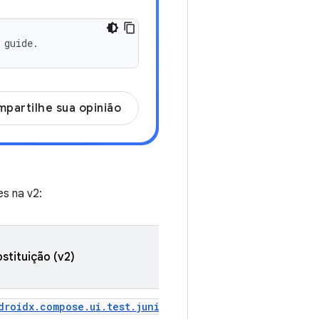
 guide.
partilhe sua opinião
es na v2:
stituição (v2)
droidx.compose.ui.test.junit4.v2.createComposeRule