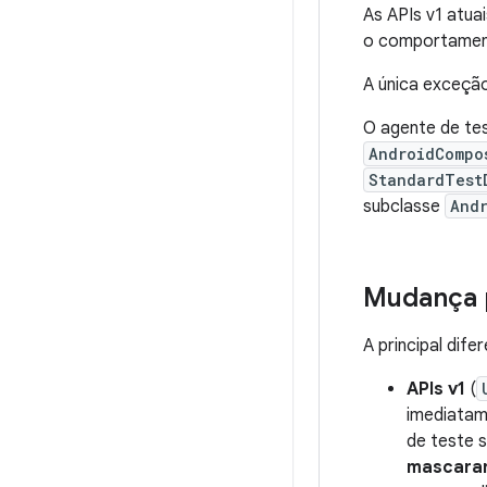
As APIs v1 atu
o comportament
A única exceçã
O agente de te
AndroidCompo
StandardTest
subclasse
And
Mudança p
A principal dif
APIs v1
(
imediatam
de teste 
mascarar