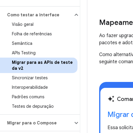
Como testar a interface
Mapeamen
Visão geral
Folha de referências
Ao fazer upgra
pacotes e adot
Semântica
APIs Testing
Como alternati
seguinte coman
Migrar para as APIs de teste
da v2
Sincronizar testes
Interoperabilidade
Padrões comuns
auto_awesome
Coman
Testes de depuração
Migrar 
Migrar para o Compose
Essa solicit