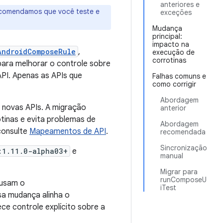
anteriores e
Recomendamos que você teste e
exceções
Mudança
principal:
impacto na
AndroidComposeRule
,
execução de
corrotinas
 para melhorar o controle sobre
API. Apenas as APIs que
Falhas comuns e
como corrigir
Abordagem
 novas APIs. A migração
anterior
tinas e evita problemas de
Abordagem
 consulte
Mapeamentos de API
.
recomendada
Sincronização
:1.11.0-alpha03+
e
manual
Migrar para
runComposeU
 usam o
iTest
a mudança alinha o
ce controle explícito sobre a