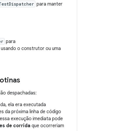
TestDispatcher
para manter
er
para
a usando o construtor ou uma
otinas
 são despachadas:
ada, ela era executada
es da próxima linha de código
 essa execução imediata pode
es de corrida
que ocorreriam