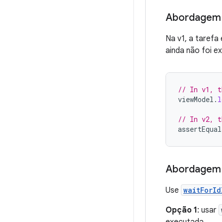
Abordagem 
Na v1, a tarefa
ainda não foi e
// In v1, t
viewModel
.
l
// In v2, t
assertEqual
Abordagem
Use
waitForId
Opção 1
: usar