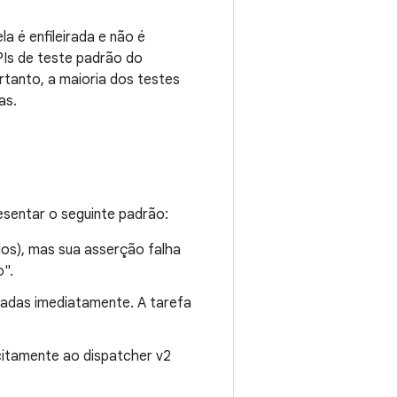
la é enfileirada e não é
PIs de teste padrão do
rtanto, a maioria dos testes
as.
esentar o seguinte padrão:
dos), mas sua asserção falha
".
utadas imediatamente. A tarefa
citamente ao dispatcher v2