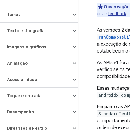
Observação
envie
feedback
.
Temas
As versões 2 d
Texto e tipografia
runComposeUi
a execução de c
Imagens e gráficos
estabelecem o 
As APIs v1 fora
Animação
verifica se os
compatibilidade
Acessibilidade
Essas mudanças
androidx.com
Toque e entrada
Enquanto as AP
Desempenho
StandardTest
comportamento
ordem de execu
Diretrizes de estilo