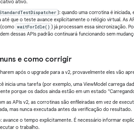
cativo ativo.
StandardTestDispatcher
): quando uma corrotina é iniciada, e
até que o teste avance explicitamente o relógio virtual. As A
 (como
waitForIdle()
) já processam essa sincronização. Po
dem dessas APIs padrão continuará funcionando sem mudanç
muns e como corrigir
lharem após o upgrade para a v2, provavelmente eles vão apr
cê inicia uma tarefa (por exemplo, uma ViewModel carrega da
ente porque os dados ainda estão em um estado "Carregando
om as APIs v2, as corrotinas são enfileiradas em vez de exec
irada, mas nunca executada antes da verificação do resultado.
o
: avance o tempo explicitamente. É necessário informar expli
ecutar o trabalho.