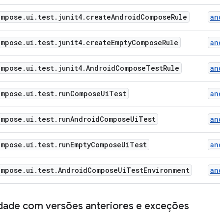
ompose.ui.test.junit4.createAndroidComposeRule
an
mpose.ui.test.junit4.createEmptyComposeRule
an
ompose.ui.test.junit4.AndroidComposeTestRule
an
ompose.ui.test.runComposeUiTest
an
ompose.ui.test.runAndroidComposeUiTest
an
ompose.ui.test.runEmptyComposeUiTest
an
ompose.ui.test.AndroidComposeUiTestEnvironment
an
dade com versões anteriores e exceções