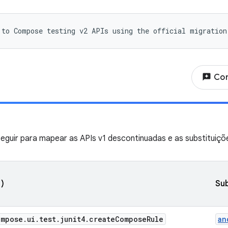
 to Compose testing v2 APIs using the official migration
reviews
Com
seguir para mapear as APIs v1 descontinuadas e as substituiçõ
)
Sub
mpose.ui.test.junit4.createComposeRule
an