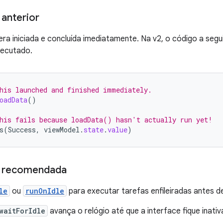
anterior
 era iniciada e concluída imediatamente. Na v2, o código a segu
xecutado.
his launched and finished immediately.
oadData
()
his fails because loadData() hasn't actually run yet!
s
(
Success
,
viewModel
.
state
.
value
)
 recomendada
le
ou
runOnIdle
para executar tarefas enfileiradas antes d
waitForIdle
avança o relógio até que a interface fique inativa