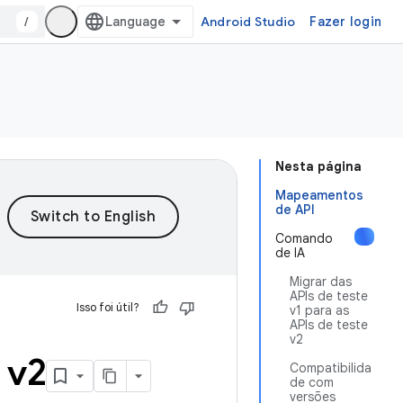
/
Android Studio
Fazer login
Nesta página
Mapeamentos
de API
Comando
de IA
Migrar das
APIs de teste
Isso foi útil?
v1 para as
APIs de teste
v2
 v2
Compatibilida
de com
versões