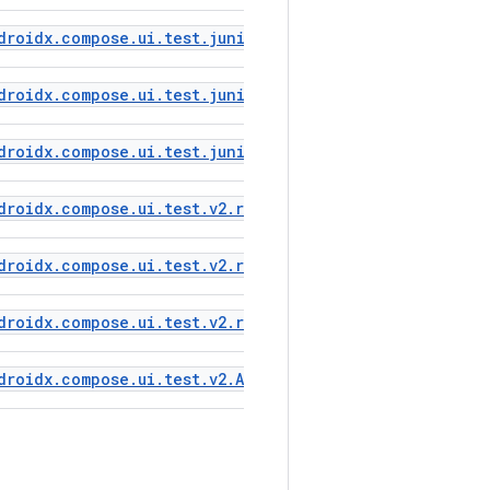
droidx.compose.ui.test.junit4.v2.createAndroidCompose
droidx.compose.ui.test.junit4.v2.createEmptyComposeRu
droidx.compose.ui.test.junit4.v2.AndroidComposeTestRu
droidx.compose.ui.test.v2.runComposeUiTest
droidx.compose.ui.test.v2.runAndroidComposeUiTest
droidx.compose.ui.test.v2.runEmptyComposeUiTest
droidx.compose.ui.test.v2.AndroidComposeUiTestEnviro