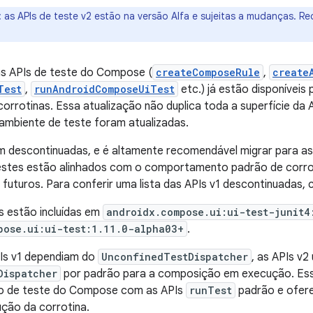
:
as APIs de teste v2 estão na versão Alfa e sujeitas a mudanças. 
as APIs de teste do Compose (
createComposeRule
,
create
Test
,
runAndroidComposeUiTest
etc.) já estão disponíveis
orrotinas. Essa atualização não duplica toda a superfície da 
ambiente de teste foram atualizadas.
m descontinuadas, e é altamente recomendável migrar para as
 testes estão alinhados com o comportamento padrão de corro
 futuros. Para conferir uma lista das APIs v1 descontinuadas,
 estão incluídas em
androidx.compose.ui:ui-test-junit4
pose.ui:ui-test:1.11.0-alpha03+
.
Is v1 dependiam do
UnconfinedTestDispatcher
, as APIs v2
Dispatcher
por padrão para a composição em execução. Ess
 de teste do Compose com as APIs
runTest
padrão e ofere
ção da corrotina.