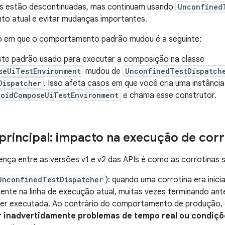
ais estão descontinuadas, mas continuam usando
Unconfined
o atual e evitar mudanças importantes.
o em que o comportamento padrão mudou é a seguinte:
ste padrão usado para executar a composição na classe
seUiTestEnvironment
mudou de
UnconfinedTestDispatch
Dispatcher
. Isso afeta casos em que você cria uma instânci
roidComposeUiTestEnvironment
e chama esse construtor.
rincipal: impacto na execução de corr
erença entre as versões v1 e v2 das APIs é como as corrotinas
UnconfinedTestDispatcher
): quando uma corrotina era inici
ente na linha de execução atual, muitas vezes terminando ant
ser executada. Ao contrário do comportamento de produção,
 inadvertidamente problemas de tempo real ou condiçõ