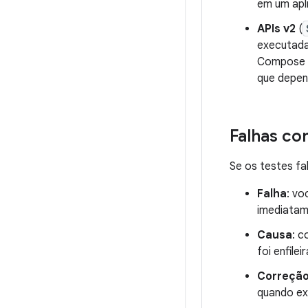
em um apli
APIs v2
(
executada 
Compose
que depen
Falhas co
Se os testes fa
Falha
: vo
imediatam
Causa
: c
foi enfile
Correçã
quando ex