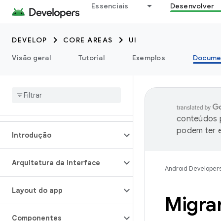
Essenciais
Desenvolver
DEVELOP
CORE AREAS
UI
Visão geral
Tutorial
Exemplos
Docume
conteúdos p
podem ter e
Introdução
Arquitetura da interface
Android Developer
Layout do app
Migrar
Componentes