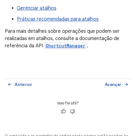
Gerenciar atalhos
Práticas recomendadas para atalhos
Para mais detalhes sobre operações que podem ser
realizadas em atalhos, consulte a documentação de
referência da API
ShortcutManager
.
Anterior
Avançar
arrow_back
arrow_forward
Isso foi útil?
O conteúdo e os exemplos de código nesta página estão sujeitos às