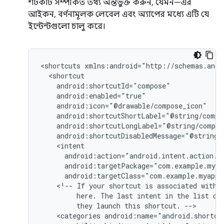
শর্টকাট সম্পর্কিত তথ্য অন্তর্ভুক্ত করুন, যেমন—এর
আইকন, বর্ণনামূলক লেবেল এবং অ্যাপের মধ্যে এটি যে
ইন্টেন্টগুলো চালু করে।
<shortcuts
android:targetClass="com.example.myappl
<!--
If
your
shortcut
is
associated
with
here.
The
last
intent
in
the
list
de
they
launch
this
shortcut.
<categories
android:name="android.shortcu