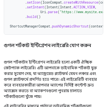
.
setIcon
(
IconCompat
.
createWithResource
(
con
.
setIntent
(
Intent
(
Intent
.
ACTION_VIEW
,
Uri
.
parse
(
"https://www.mysite.exam
.
build
()
ShortcutManagerCompat
.
pushDynamicShortcut
(
context
,
গুগল শর্টকাট ইন্টিগ্রেশন লাইব্রেরি যোগ করুন
গুগল শর্টকাটস ইন্টিগ্রেশন লাইব্রেরি হলো একটি ঐচ্ছিক
জেটপ্যাক লাইব্রেরি। এটি আপনাকে ডাইনামিক শর্টকাট যুক্ত
করার সুযোগ দেয়, যা অ্যান্ড্রয়েড প্ল্যাটফর্ম যেমন লঞ্চার এবং
গুগল প্ল্যাটফর্মে প্রদর্শিত হতে পারে। এই লাইব্রেরিটি ব্যবহার
করে ব্যবহারকারীরা আপনার অ্যাপের নির্দিষ্ট কন্টেন্ট দ্রুত
অ্যাক্সেস করতে বা অ্যাকশনগুলো পুনরায় চালাতে
শর্টকাটগুলো খুঁজে পায়।
এই লাইব্রেরির মাধ্যমে পাঠানো ডাইনামিক শর্টকাটগুলো