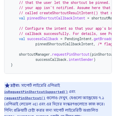
// that the user let the shortcut be pinned. I
// your app isn't notified. Assume here that t
// called createShortcutResultIntent() that re
val
pinnedShortcutCallbackIntent
=
shortcutMan
// Configure the intent so that your app's bro
// callback successfully. For details, see Pen
val
successCallback
=
PendingIntent
.
getBroadca
pinnedShortcutCallbackIntent
,
/* flags
shortcutManager
.
requestPinShortcut
(
pinShortcut
successCallback
.
intentSender
)
}
দ্রষ্টব্য:
সাপোর্ট লাইব্রেরি এপিআই
এবং
isRequestPinShortcutSupported()
গুলোও দেখুন, যেগুলো অ্যান্ড্রয়েড ৭.১
requestPinShortcut()
(এপিআই লেভেল ২৫) এবং এর নিচের সংস্করণগুলোতে কাজ করে।
পিনিং প্রক্রিয়াটি চেষ্টা করার জন্য সাপোর্ট লাইব্রেরিটি অপ্রচলিত