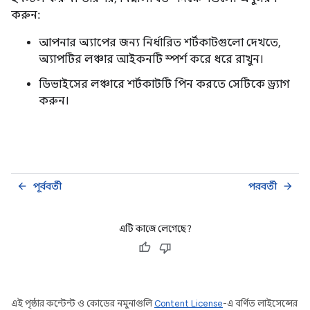
করুন:
আপনার অ্যাপের জন্য নির্ধারিত শর্টকাটগুলো দেখতে,
অ্যাপটির লঞ্চার আইকনটি স্পর্শ করে ধরে রাখুন।
ডিভাইসের লঞ্চারে শর্টকাটটি পিন করতে সেটিকে ড্র্যাগ
করুন।
পূর্ববর্তী
পরবর্তী
arrow_back
arrow_forward
এটি কাজে লেগেছে?
এই পৃষ্ঠার কন্টেন্ট ও কোডের নমুনাগুলি
Content License
-এ বর্ণিত লাইসেন্সের