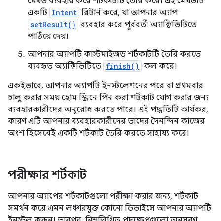
মেথড ব্যবহার করে শর্টকাটটি তৈরি করে। এই মেথডটি
একটি
Intent
রিটার্ন করে, যা আপনার অ্যাপ
setResult()
ব্যবহার করে পূর্ববর্তী অ্যাক্টিভিটিতে
পাঠিয়ে দেয়।
আপনার অ্যাপটি কাস্টমাইজড শর্টকাটটি তৈরি করতে
ব্যবহৃত অ্যাক্টিভিটিতে
finish()
কল করে।
একইভাবে, আপনার অ্যাপটি ইনস্টলেশনের পরে বা প্রথমবার
চালু করার সময় হোম স্ক্রিনে পিন করা শর্টকাট যোগ করার জন্য
ব্যবহারকারীদের অনুরোধ করতে পারে। এই পদ্ধতিটি কার্যকর,
কারণ এটি আপনার ব্যবহারকারীদের তাদের দৈনন্দিন কাজের
অংশ হিসেবেই একটি শর্টকাট তৈরি করতে সাহায্য করে।
পরীক্ষার শর্টকাট
আপনার অ্যাপের শর্টকাটগুলো পরীক্ষা করার জন্য, শর্টকাট
সমর্থন করে এমন লঞ্চারযুক্ত কোনো ডিভাইসে আপনার অ্যাপটি
ইনস্টল করুন। তারপর, নিম্নলিখিত পদক্ষেপগুলো অনুসরণ