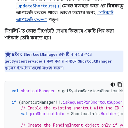
updateShortcuts()
মেথড ব্যবহার করে এর বিষয়বস্তু
আপডেট করতে পারে। আরও তথ্যের জন্য,
“শর্টকাট
আপডেট করুন”
পড়ুন।
নিম্নলিখিত কোড স্নিপেটটি দেখায় কিভাবে একটি পিন করা
শর্টকাট তৈরি করতে হয়।
দ্রষ্টব্য:
ক্লাসটি ব্যবহার করে
ShortcutManager
কল করার মাধ্যমে
getSystemService()
ShortcutManager
ক্লাসের ইনস্ট্যান্সগুলো সংগ্রহ করুন।
val
shortcutManager
=
getSystemService<ShortcutMan
if
(
shortcutManager
!!
.
isRequestPinShortcutSupporte
// Enable the existing shortcut with the ID "m
val
pinShortcutInfo
=
ShortcutInfo
.
Builder
(
con
// Create the PendingIntent object only if you