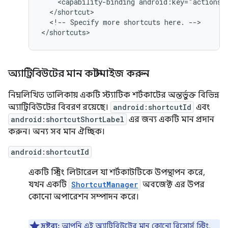
<capability-binding
android:key="actions.
<!--
Specify
more
shortcuts
here.
-->

অ্যাট্রিবিউটের মান কাস্টমাইজ করুন
নিম্নলিখিত তালিকায় একটি স্ট্যাটিক শর্টকাটের অন্তর্ভুক্ত বিভিন্ন
অ্যাট্রিবিউটের বিবরণ রয়েছে।
android:shortcutId
এবং
android:shortcutShortLabel
এর জন্য একটি মান প্রদান
করুন। অন্য সব মান ঐচ্ছিক।
android:shortcutId
একটি স্ট্রিং লিটারেল যা শর্টকাটটিকে উপস্থাপন করে,
যখন একটি
ShortcutManager
অবজেক্ট এর উপর
কোনো অপারেশন সম্পাদন করে।
দ্রষ্টব্য:
আপনি এই অ্যাট্রিবিউটের মান কোনো রিসোর্স স্ট্রিং,