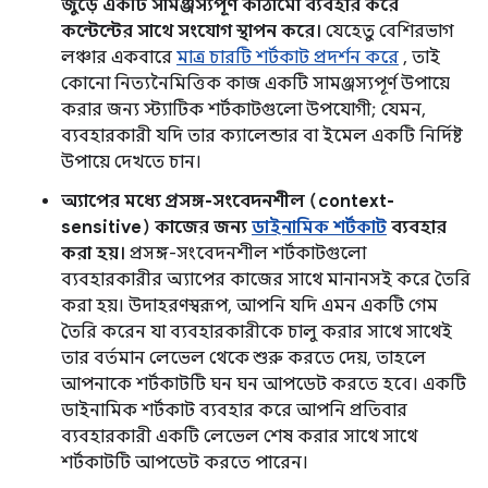
জুড়ে একটি সামঞ্জস্যপূর্ণ কাঠামো ব্যবহার করে
কন্টেন্টের সাথে সংযোগ স্থাপন করে।
যেহেতু বেশিরভাগ
লঞ্চার একবারে
মাত্র চারটি শর্টকাট প্রদর্শন করে
, তাই
কোনো নিত্যনৈমিত্তিক কাজ একটি সামঞ্জস্যপূর্ণ উপায়ে
করার জন্য স্ট্যাটিক শর্টকাটগুলো উপযোগী; যেমন,
ব্যবহারকারী যদি তার ক্যালেন্ডার বা ইমেল একটি নির্দিষ্ট
উপায়ে দেখতে চান।
অ্যাপের মধ্যে প্রসঙ্গ-সংবেদনশীল (context-
sensitive) কাজের জন্য
ডাইনামিক শর্টকাট
ব্যবহার
করা হয়।
প্রসঙ্গ-সংবেদনশীল শর্টকাটগুলো
ব্যবহারকারীর অ্যাপের কাজের সাথে মানানসই করে তৈরি
করা হয়। উদাহরণস্বরূপ, আপনি যদি এমন একটি গেম
তৈরি করেন যা ব্যবহারকারীকে চালু করার সাথে সাথেই
তার বর্তমান লেভেল থেকে শুরু করতে দেয়, তাহলে
আপনাকে শর্টকাটটি ঘন ঘন আপডেট করতে হবে। একটি
ডাইনামিক শর্টকাট ব্যবহার করে আপনি প্রতিবার
ব্যবহারকারী একটি লেভেল শেষ করার সাথে সাথে
শর্টকাটটি আপডেট করতে পারেন।