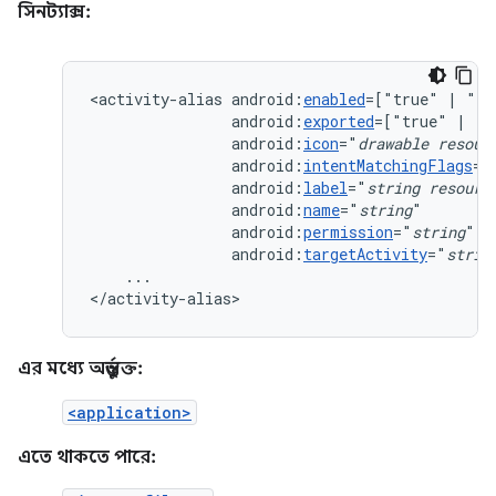
সিনট্যাক্স:
<activity-alias
android:
enabled
=["true"
|
android:
exported
=["true"
|
android:
icon
="
drawable
resour
android:
intentMatchingFlags
=[
android:
label
="
string
resourc
android:
name
="
string
android:
permission
="
string
android:
targetActivity
="
strin
...

</activity-alias>
এর মধ্যে অন্তর্ভুক্ত:
<application>
এতে থাকতে পারে: