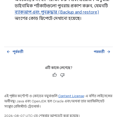
ডাইনামিক শর্টকাটগুলো পুনরায় প্রকাশ করুন, যেমনটি
ব্যাকআপ এবং পুনরুদ্ধার (Backup and restore)
অংশের কোড স্নিপেটে দেখানো হয়েছে।
পূর্ববর্তী
পরবর্তী
arrow_back
arrow_forward
এটি কাজে লেগেছে?
এই পৃষ্ঠার কন্টেন্ট ও কোডের নমুনাগুলি
Content License
-এ বর্ণিত লাইসেন্সের
অধীনস্থ। Java এবং OpenJDK হল Oracle এবং/অথবা তার অ্যাফিলিয়েট
সংস্থার রেজিস্টার্ড ট্রেডমার্ক।
2026-08-07 UTC-তে শেষবার আপডেট করা হয়েছে।