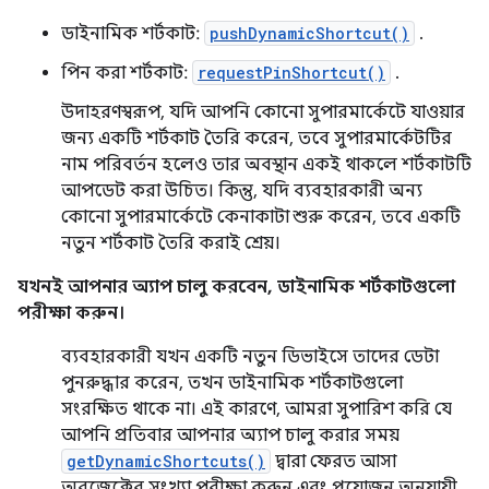
ডাইনামিক শর্টকাট:
pushDynamicShortcut()
.
পিন করা শর্টকাট:
requestPinShortcut()
.
উদাহরণস্বরূপ, যদি আপনি কোনো সুপারমার্কেটে যাওয়ার
জন্য একটি শর্টকাট তৈরি করেন, তবে সুপারমার্কেটটির
নাম পরিবর্তন হলেও তার অবস্থান একই থাকলে শর্টকাটটি
আপডেট করা উচিত। কিন্তু, যদি ব্যবহারকারী অন্য
কোনো সুপারমার্কেটে কেনাকাটা শুরু করেন, তবে একটি
নতুন শর্টকাট তৈরি করাই শ্রেয়।
যখনই আপনার অ্যাপ চালু করবেন, ডাইনামিক শর্টকাটগুলো
পরীক্ষা করুন।
ব্যবহারকারী যখন একটি নতুন ডিভাইসে তাদের ডেটা
পুনরুদ্ধার করেন, তখন ডাইনামিক শর্টকাটগুলো
সংরক্ষিত থাকে না। এই কারণে, আমরা সুপারিশ করি যে
আপনি প্রতিবার আপনার অ্যাপ চালু করার সময়
getDynamicShortcuts()
দ্বারা ফেরত আসা
অবজেক্টের সংখ্যা পরীক্ষা করুন এবং প্রয়োজন অনুযায়ী