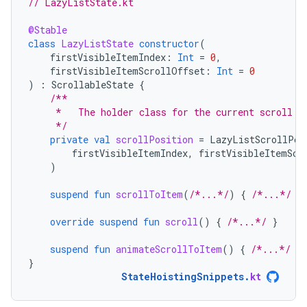
// LazyListState.kt
@Stable
class
LazyListState
constructor
(
firstVisibleItemIndex
:
Int
=
0
,
firstVisibleItemScrollOffset
:
Int
=
0
)
:
ScrollableState
{
/**
     *   The holder class for the current scroll p
     */
private
val
scrollPosition
=
LazyListScrollPos
firstVisibleItemIndex
,
firstVisibleItemScr
)
suspend
fun
scrollToItem
(
/*...*/
)
{
/*...*/
}
override
suspend
fun
scroll
()
{
/*...*/
}
suspend
fun
animateScrollToItem
()
{
/*...*/
}
}
StateHoistingSnippets
.
kt