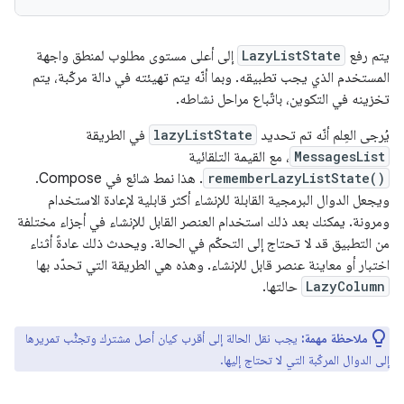
يتم رفع
LazyListState
إلى أعلى مستوى مطلوب لمنطق واجهة
المستخدم الذي يجب تطبيقه. وبما أنّه يتم تهيئته في دالة مركّبة، يتم
تخزينه في التكوين، باتّباع مراحل نشاطه.
يُرجى العِلم أنّه تم تحديد
lazyListState
في الطريقة
MessagesList
، مع القيمة التلقائية
rememberLazyListState()
. هذا نمط شائع في Compose.
ويجعل الدوال البرمجية القابلة للإنشاء أكثر قابلية لإعادة الاستخدام
ومرونة. يمكنك بعد ذلك استخدام العنصر القابل للإنشاء في أجزاء مختلفة
من التطبيق قد لا تحتاج إلى التحكّم في الحالة. ويحدث ذلك عادةً أثناء
اختبار أو معاينة عنصر قابل للإنشاء. وهذه هي الطريقة التي تحدّد بها
LazyColumn
حالتها.
ملاحظة مهمة:
يجب نقل الحالة إلى أقرب كيان أصل مشترك وتجنُّب تمريرها
إلى الدوال المركّبة التي لا تحتاج إليها.