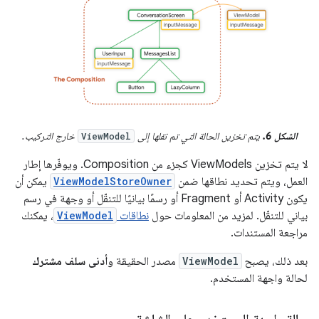
الشكل 6.
يتم تخزين الحالة التي تم نقلها إلى
خارج التركيب.
ViewModel
لا يتم تخزين ViewModels كجزء من Composition. ويوفّرها إطار
العمل، ويتم تحديد نطاقها ضمن
ViewModelStoreOwner
يمكن أن
يكون Activity أو Fragment أو رسمًا بيانيًا للتنقّل أو وجهة في رسم
بياني للتنقّل. لمزيد من المعلومات حول
نطاقات
ViewModel
، يمكنك
مراجعة المستندات.
بعد ذلك، يصبح
ViewModel
مصدر الحقيقة و
أدنى سلف مشترك
لحالة واجهة المستخدم.