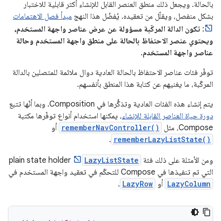
بالحالة. ويجعل ذلك منطق العنصر القابل للإنشاء أكثر قابلية للاختبار
بشكل منفصل، ويقلّل من تعقيده. يُفضّل هذا النهج
مبدأ فصل الاهتمامات
:
تكون الدالة المركّبة مسؤولة عن عرض عناصر واجهة المستخدم،
ويحتوي عنصر الاحتفاظ بالحالة على منطق واجهة المستخدم وحالة
عناصر واجهة المستخدم
.
توفّر فئات عناصر الاحتفاظ بالحالة العادية دوال ملائمة للمتصلين بالدالة
المركّبة، ما يغنيهم عن كتابة هذا المنطق بأنفسهم.
يتم إنشاء هذه الفئات العادية وتذكُّرها في Composition. وبما أنّها تتبع
دورة حياة العناصر القابلة للإنشاء
، يمكنها استخدام أنواع توفّرها مكتبة
Compose، مثل
rememberNavController()
أو
.
rememberLazyListState()
ومن الأمثلة على ذلك فئة
LazyListState
plain state holder
التي تم تنفيذها في Compose للتحكّم في تعقيد واجهة المستخدم في
LazyColumn
أو
LazyRow
.