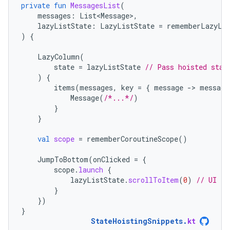
private
fun
MessagesList
(
messages
:
List<Message>
,
lazyListState
:
LazyListState
=
rememberLazyLis
)
{
LazyColumn
(
state
=
lazyListState
// Pass hoisted stat
)
{
items
(
messages
,
key
=
{
message
-
>
message
Message
(
/*...*/
)
}
}
val
scope
=
rememberCoroutineScope
()
JumpToBottom
(
onClicked
=
{
scope
.
launch
{
lazyListState
.
scrollToItem
(
0
)
// UI lo
}
})
}
StateHoistingSnippets
.
kt