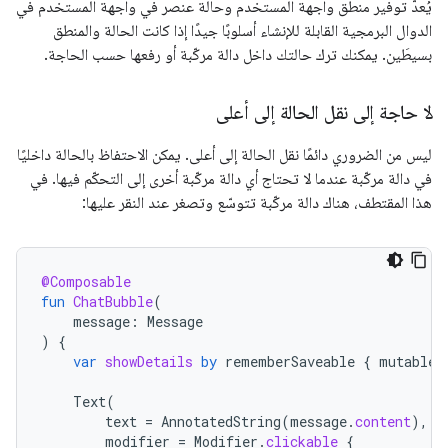
يُعدّ توفير منطق واجهة المستخدم وحالة عنصر في واجهة المستخدم في
الدوال البرمجية القابلة للإنشاء أسلوبًا جيدًا إذا كانت الحالة والمنطق
بسيطَين. يمكنك ترك حالتك داخل دالة مركّبة أو رفعها حسب الحاجة.
لا حاجة إلى نقل الحالة إلى أعلى
ليس من الضروري دائمًا نقل الحالة إلى أعلى. يمكن الاحتفاظ بالحالة داخليًا
في دالة مركّبة عندما لا تحتاج أي دالة مركّبة أخرى إلى التحكّم فيها. في
هذا المقتطف، هناك دالة مركّبة تتوسّع وتصغر عند النقر عليها:
@Composable
fun
ChatBubble
(
message
:
Message
)
{
var
showDetails
by
rememberSaveable
{
mutableS
Text
(
text
=
AnnotatedString
(
message
.
content
),
modifier
=
Modifier
.
clickable
{