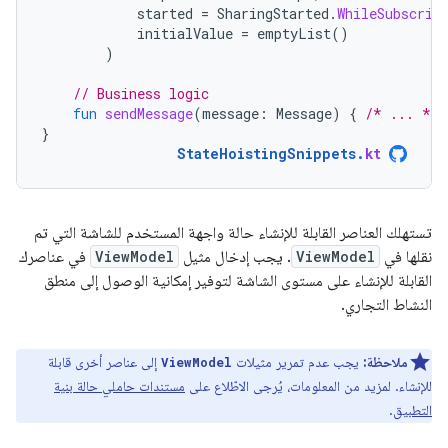
started
=
SharingStarted
.
WhileSubscrib
initialValue
=
emptyList
()
)
// Business logic
fun
sendMessage
(
message
:
Message
)
{
/* ... */
}
StateHoistingSnippets
.
kt
تستهلك العناصر القابلة للإنشاء حالة واجهة المستخدم للشاشة التي تم
نقلها في
ViewModel
. يجب إدخال مثيل
ViewModel
في عناصرك
القابلة للإنشاء على مستوى الشاشة لتوفير إمكانية الوصول إلى منطق
النشاط التجاري.
ملاحظة:
يجب عدم تمرير مثيلات
إلى عناصر أخرى قابلة
ViewModel
للإنشاء. لمزيد من المعلومات، يُرجى الاطّلاع على
مستندات حاملي حالة بنية
التطبيق
.