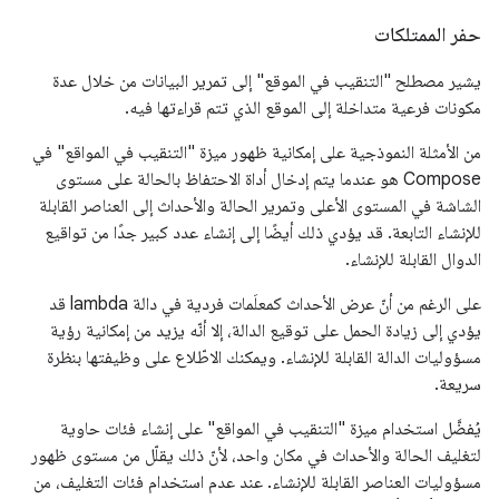
حفر الممتلكات
يشير مصطلح "التنقيب في الموقع" إلى تمرير البيانات من خلال عدة
مكونات فرعية متداخلة إلى الموقع الذي تتم قراءتها فيه.
من الأمثلة النموذجية على إمكانية ظهور ميزة "التنقيب في المواقع" في
Compose هو عندما يتم إدخال أداة الاحتفاظ بالحالة على مستوى
الشاشة في المستوى الأعلى وتمرير الحالة والأحداث إلى العناصر القابلة
للإنشاء التابعة. قد يؤدي ذلك أيضًا إلى إنشاء عدد كبير جدًا من تواقيع
الدوال القابلة للإنشاء.
على الرغم من أنّ عرض الأحداث كمعلَمات فردية في دالة lambda قد
يؤدي إلى زيادة الحمل على توقيع الدالة، إلا أنّه يزيد من إمكانية رؤية
مسؤوليات الدالة القابلة للإنشاء. ويمكنك الاطّلاع على وظيفتها بنظرة
سريعة.
يُفضَّل استخدام ميزة "التنقيب في المواقع" على إنشاء فئات حاوية
لتغليف الحالة والأحداث في مكان واحد، لأنّ ذلك يقلّل من مستوى ظهور
مسؤوليات العناصر القابلة للإنشاء. عند عدم استخدام فئات التغليف، من