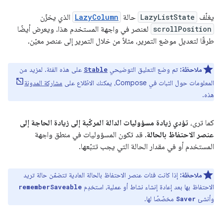
يغلّف
LazyListState
حالة
LazyColumn
الذي يخزّن
scrollPosition
لعنصر في واجهة المستخدم هذا. ويعرض أيضًا
طرقًا لتعديل موضع التمرير، مثلاً من خلال التمرير إلى عنصر معيّن.
ملاحظة:
تم وضع التعليق التوضيحي
على هذه الفئة. لمزيد من
Stable
المعلومات حول الثبات في Compose، يمكنك الاطّلاع على
مشاركة المدونة
هذه.
كما ترى،
تؤدي زيادة مسؤوليات الدالة المركّبة إلى زيادة الحاجة إلى
عنصر الاحتفاظ بالحالة
. قد تكون المسؤوليات في منطق واجهة
المستخدم أو في مقدار الحالة التي يجب تتبّعها.
ملاحظة:
إذا كانت فئات عنصر الاحتفاظ بالحالة العادية تتضمّن حالة تريد
الاحتفاظ بها بعد إعادة إنشاء نشاط أو عملية، استخدِم
rememberSaveable
وأنشئ
مخصّصًا لها.
Saver