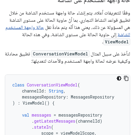
حالة واجهة المستخدم على الشاشة
وفقًا للتعريفات أعلاه، يتم إنشاء حالة واجهة مستخدم الشاشة من خلال
تطبيق قواعد النشاط التجاري. بما أنّ حاوية الحالة على مستوى الشاشة
هي المسؤولة عن ذلك، يعني هذا أنّه يتم عادةً نقل
حالة واجهة المستخدم
للشاشة
إلى حاوية الحالة على مستوى الشاشة، وفي هذه الحالة
.
ViewModel
لنأخذ على سبيل المثال
ConversationViewModel
تطبيق محادثة
وكيفية عرضه لحالة واجهة المستخدم والأحداث لتعديلها:
class
ConversationViewModel
(
channelId
:
String
,
messagesRepository
:
MessagesRepository
)
:
ViewModel
()
{
val
messages
=
messagesRepository
.
getLatestMessages
(
channelId
)
.
stateIn
(
scope
=
viewModelScope
,