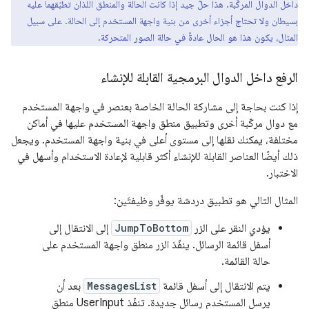
داخل الدوال المركّبة. هذا حلّ جيد إذا كانت الحالة والمنطق اللذان تطبّقهما عليه
بسيطان ولا تحتاج أجزاء أخرى من بنية واجهة المستخدم إلى الحالة. على سبيل
المثال، يكون هذا هو الحال عادةً في حالة الصور المتحركة.
الرفع داخل الدوال البرمجية القابلة للإنشاء
إذا كنت بحاجة إلى مشاركة الحالة الخاصة بعنصر في واجهة المستخدم
مع دوال مركّبة أخرى وتطبيق منطق واجهة المستخدم عليها في أماكن
مختلفة، يمكنك نقلها إلى مستوى أعلى في بنية واجهة المستخدم. ويجعل
ذلك أيضًا العناصر القابلة للإنشاء أكثر قابلية لإعادة الاستخدام وأسهل في
الاختبار.
المثال التالي هو تطبيق دردشة يوفّر وظيفتَين:
يؤدي النقر على الزر
JumpToBottom
إلى الانتقال إلى
أسفل قائمة الرسائل. ينفّذ الزر منطق واجهة المستخدم على
حالة القائمة.
يتم الانتقال إلى أسفل قائمة
MessagesList
بعد أن
يرسل المستخدم رسائل جديدة. تنفّذ UserInput منطق