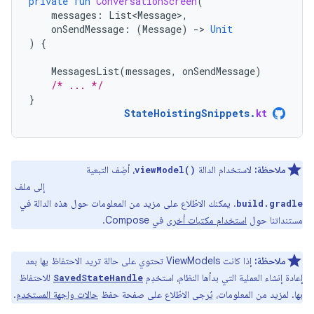
private
fun
ConversationScreen
(
messages
:
List<Message>
,
onSendMessage
:
(
Message
)
-
>
Unit
)
{
MessagesList
(
messages
,
onSendMessage
)
/* ... */
}
StateHoistingSnippets
.
kt
ملاحظة:
لاستخدام الدالة
، أضِف التبعية
viewModel()
إلى ملف
androidx.lifecycle:lifecycle-viewmodel-compose
. يمكنك الاطّلاع على مزيد من المعلومات حول هذه الدالة في
build.gradle
مستنداتنا حول
استخدام مكتبات أخرى
في Compose.
ملاحظة:
إذا كانت ViewModels تحتوي على حالة تريد الاحتفاظ بها بعد
إعادة إنشاء العملية التي بدأها النظام، استخدِم
للاحتفاظ
SavedStateHandle
بها. لمزيد من المعلومات، يُرجى الاطّلاع على صفحة حفظ
حالات واجهة المستخدم
.