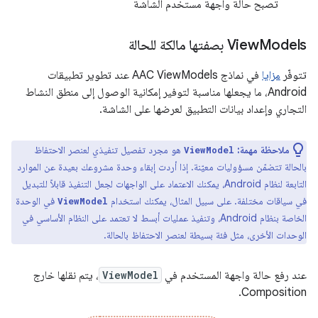
تصبح حالة واجهة مستخدم الشاشة
Models بصفتها مالكة للحالة
‫View
تتوفّر
مزايا
في نماذج AAC ViewModels عند تطوير تطبيقات
Android، ما يجعلها مناسبة لتوفير إمكانية الوصول إلى منطق النشاط
التجاري وإعداد بيانات التطبيق لعرضها على الشاشة.
ملاحظة مهمة:
هو مجرد تفصيل تنفيذي لعنصر الاحتفاظ
ViewModel
بالحالة تتضمّن مسؤوليات معيّنة. إذا أردت إبقاء وحدة مشروعك بعيدة عن الموارد
التابعة لنظام Android، يمكنك الاعتماد على الواجهات لجعل التنفيذ قابلاً للتبديل
في سياقات مختلفة. على سبيل المثال، يمكنك استخدام
في الوحدة
ViewModel
الخاصة بنظام Android، وتنفيذ عمليات أبسط لا تعتمد على النظام الأساسي في
الوحدات الأخرى، مثل فئة بسيطة لعنصر الاحتفاظ بالحالة.
عند رفع حالة واجهة المستخدم في
ViewModel
، يتم نقلها خارج
Composition.