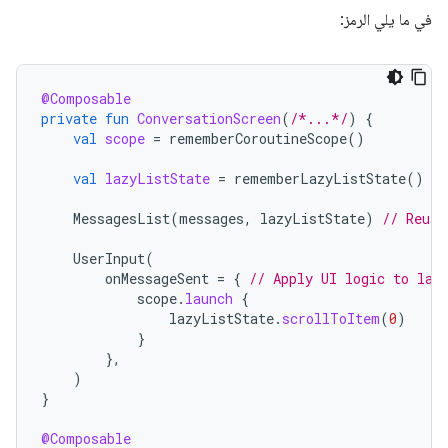
في ما يلي الرمز:
@Composable
private
fun
ConversationScreen
(
/*...*/
)
{
val
scope
=
rememberCoroutineScope
()
val
lazyListState
=
rememberLazyListState
()
//
MessagesList
(
messages
,
lazyListState
)
// Reuse
UserInput
(
onMessageSent
=
{
// Apply UI logic to laz
scope
.
launch
{
lazyListState
.
scrollToItem
(
0
)
}
},
)
}
@Composable