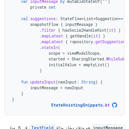
var
inputMessage
by
mutableStateOf
(
""
)
private
set
val
suggestions
:
StateFlow<List<Suggestion>
>
=
snapshotFlow
{
inputMessage
}
.
filter
{
hasSocialHandleHint
(
it
)
}
.
mapLatest
{
getHandle
(
it
)
}
.
mapLatest
{
repository
.
getSuggestions
.
stateIn
(
scope
=
viewModelScope
,
started
=
SharingStarted
.
WhileSubs
initialValue
=
emptyList
()
)
fun
updateInput
(
newInput
:
String
)
{
inputMessage
=
newInput
}
}
StateHoistingSnippets
.
kt
inputMessage
هو متغيّر يخزّن حالة
TextField
. في كل مرة