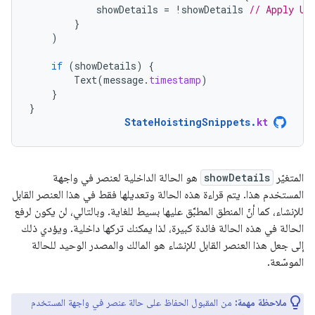
showDetails
=
!
showDetails
// Apply UI
}
)
if
(
showDetails
)
{
Text
(
message
.
timestamp
)
}
}
StateHoistingSnippets
.
kt
المتغيّر
showDetails
هو الحالة الداخلية لعنصر في واجهة
المستخدم هذا. يتم قراءة هذه الحالة وتعديلها فقط في هذا العنصر القابل
للإنشاء، كما أنّ المنطق المطبَّق عليها بسيط للغاية. وبالتالي، لن يكون لرفع
الحالة في هذه الحالة فائدة كبيرة، لذا يمكنك تركها داخلية. ويؤدي ذلك
إلى جعل هذا العنصر القابل للإنشاء هو المالك والمصدر الوحيد للحالة
الموسّعة.
ملاحظة مهمة:
من المقبول الحفاظ على حالة عنصر في واجهة المستخدم