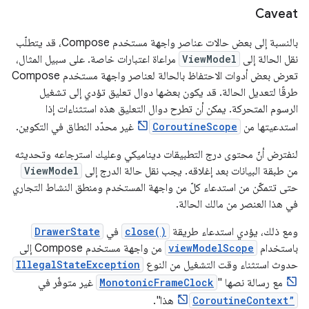
Caveat
بالنسبة إلى بعض حالات عناصر واجهة مستخدم Compose، قد يتطلّب
نقل الحالة إلى
ViewModel
مراعاة اعتبارات خاصة. على سبيل المثال،
تعرض بعض أدوات الاحتفاظ بالحالة لعناصر واجهة مستخدم Compose
طرقًا لتعديل الحالة. قد يكون بعضها دوال تعليق تؤدي إلى تشغيل
الرسوم المتحركة. يمكن أن تطرح دوال التعليق هذه استثناءات إذا
استدعيتها من
CoroutineScope
غير محدّد النطاق في التكوين.
لنفترض أنّ محتوى درج التطبيقات ديناميكي وعليك استرجاعه وتحديثه
من طبقة البيانات بعد إغلاقه. يجب نقل حالة الدرج إلى
ViewModel
حتى تتمكّن من استدعاء كلّ من واجهة المستخدم ومنطق النشاط التجاري
في هذا العنصر من مالك الحالة.
ومع ذلك، يؤدي استدعاء طريقة
close()
في
DrawerState
باستخدام
viewModelScope
من واجهة مستخدم Compose إلى
حدوث استثناء وقت التشغيل من النوع
IllegalStateException
مع رسالة نصها "
MonotonicFrameClock
غير متوفّر في
CoroutineContext”
هذا".