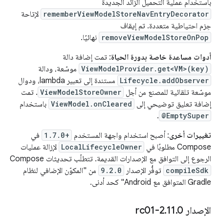
باستخدام عملية التحميل الزائد الجديدة
rememberViewModelStoreNavEntryDecorator
لإتاحة
حِزم احتياطية متعددة. تم إيقاف
removeViewModelStoreOnPop
نهائيًا.
أدوات مساعدة خاصة بدورة الحياة
: تمت إضافة دالة
ViewModelProvider.get<VM>(key)
موسّعة، ودالة
Lifecycle.addObserver
مستندة إلى تعبير lambda، ودوال
موسّعة تلقائية للمصنع من أجل
ViewModelStoreOwner
. تمت
إضافة تعليق توضيحي إلى
ViewModel.onCleared
باستخدام
.
@EmptySuper
تغييرات أخرى
: أصبح استخدام واجهة المستخدم
1.7.0+
في
Compose مطلوبًا في
LocalLifecycleOwner
لإزالة عمليات
الرجوع إلى التوافق مع الإصدارات القديمة. تتطلّب تحديثات Compose
compileSdk
توفُّر الإصدار
9.2.0
من "المكوّن الإضافي لنظام
Gradle المتوافق مع Android" كحد أدنى.
الإصدار 2
0-rc01
.
11
.