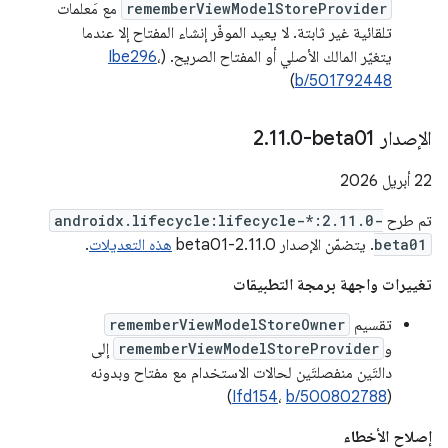
rememberViewModelStoreProvider
مع مَعلمات
تلقائية غير ثابتة. لا يعيد الموفّر إنشاء المفتاح إلا عندما
يتغيّر المالك الأصلي أو المفتاح الصريح. (
،
Ibe296
)
b/501792448
الإصدار ‎2
0-beta01
.
11
.
‫22 أبريل 2026
تم طرح
androidx.lifecycle:lifecycle-*:2.11.0-
beta01
. يتضمّن الإصدار 2.11.0-beta01
هذه التعديلات
.
تغييرات واجهة برمجة التطبيقات
تقسيم
rememberViewModelStoreOwner
و
rememberViewModelStoreProvider
إلى
دالتَين منفصلتَين لحالات الاستخدام مع مفتاح وبدونه
)
Ifd154
،
b/500802788
(
إصلاح الأخطاء