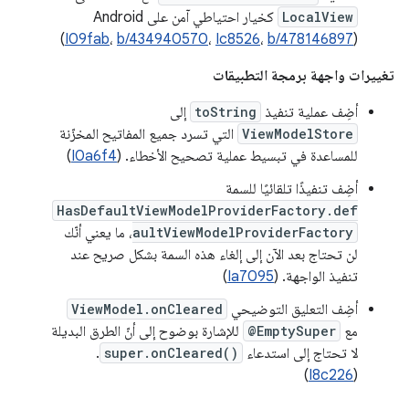
LocalView
كخيار احتياطي آمن على Android
(
I09fab
،
b/434940570
،
Ic8526
،
b/478146897
)
تغييرات واجهة برمجة التطبيقات
أضِف عملية تنفيذ
toString
إلى
ViewModelStore
التي تسرد جميع المفاتيح المخزّنة
للمساعدة في تبسيط عملية تصحيح الأخطاء. (
I0a6f4
)
أضِف تنفيذًا تلقائيًا للسمة
HasDefaultViewModelProviderFactory.def
aultViewModelProviderFactory
، ما يعني أنّك
لن تحتاج بعد الآن إلى إلغاء هذه السمة بشكل صريح عند
تنفيذ الواجهة. (
Ia7095
)
أضِف التعليق التوضيحي
ViewModel.onCleared
مع
@EmptySuper
للإشارة بوضوح إلى أنّ الطرق البديلة
لا تحتاج إلى استدعاء
super.onCleared()
.
)
I8c226
(