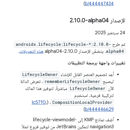
)
b/444447434
الإصدار ‎2
0-alpha04
.
10
.
‫24 سبتمبر 2025
تم طرح
androidx.lifecycle:lifecycle-*:2.10.0-
alpha04
. يتضمّن الإصدار 2.10.0-alpha04
هذه التعديلات
.
تغييرات واجهة برمجة التطبيقات
أعِد تصميم العنصر القابل للإنشاء
LifecycleOwner
ليصبح
rememberLifecycleOwner
. تعرض الدالة
الآن
LifecycleOwner
مباشرةً. لتوفير هذا المالك
لتركيبة فرعية، استخدِم
Ic57f0
،
. (
CompositionLocalProvider
)
b/444446629
أضِف نماذج KMP إلى lifecycle-viewmodel-
navigation3 لتمكين JetBrains من توفير فروع تملأ