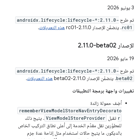
‫3 يونيو 2026
تم طرح
androidx.lifecycle:lifecycle-*:2.11.0-
rc01
. يتضمّن الإصدار 2.11.0-rc01
هذه التعديلات
.
الإصدار ‎2
0-beta02
.
11
.
‫19 مايو 2026
تم طرح
androidx.lifecycle:lifecycle-*:2.11.0-
beta02
. يتضمّن الإصدار 2.11.0-beta02
هذه التعديلات
.
تغييرات واجهة برمجة التطبيقات
أضِف حمولة زائدة
rememberViewModelStoreNavEntryDecorato
r
تقبل
ViewModelStoreProvider
. يتيح ذلك
للمطوّرين نقل مقدّم الخدمة إلى أعلى نطاق التركيب الخاص
بالديكور، ما يتيح حالات استخدام مثل إتاحة عدة حِزم