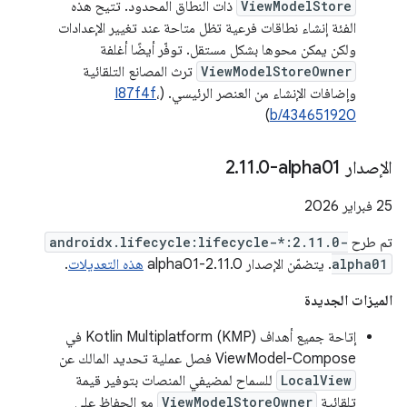
ViewModelStore
ذات النطاق المحدود. تتيح هذه
الفئة إنشاء نطاقات فرعية تظل متاحة عند تغيير الإعدادات
ولكن يمكن محوها بشكل مستقل. توفّر أيضًا أغلفة
ViewModelStoreOwner
ترث المصانع التلقائية
وإضافات الإنشاء من العنصر الرئيسي. (
،
I87f4f
)
b/434651920
الإصدار ‎2
0-alpha01
.
11
.
‫25 فبراير 2026
تم طرح
androidx.lifecycle:lifecycle-*:2.11.0-
alpha01
. يتضمّن الإصدار 2.11.0-alpha01
هذه التعديلات
.
الميزات الجديدة
إتاحة جميع أهداف Kotlin Multiplatform (KMP) في
ViewModel-Compose فصل عملية تحديد المالك عن
LocalView
للسماح لمضيفي المنصات بتوفير قيمة
تلقائية
ViewModelStoreOwner
مع الحفاظ على