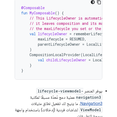
@Composable
fun
MyComposable
()
{
// This LifecycleOwner is automatically m
// it leaves composition and its maxLifec
// the maxLifecycle you set or the Lifecy
val
lifecycleOwner
=
rememberLifecycleOwn
maxLifecycle
=
RESUMED
,
parentLifecycleOwner
=
LocalLifecycle
)
CompositionLocalProvider
(
LocalLifecycleOw
val
childLifecycleOwner
=
LocalLifecy
}
}
يوفر العنصر
lifecycle-viewmodel-
navigation3
عملية دمج مُعدّة مسبقًا لمكتبة
Navigation3
، ما يتيح لك تفعيل نطاق مثيلات
ViewModel
لشاشات فردية (إدخالات) باستخدام واجهة
برمجة التطبيقات