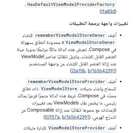
.
HasDefaultViewModelProviderFactory
)
Ifa83d
(
تغييرات واجهة برمجة التطبيقات
أضِف
rememberViewModelStoreOwner
لإنشاء
ViewModelStoreOwner
s محدودة النطاق بسهولة
في Compose. تعرض هذه الدالة مالكًا مرتبطًا بدورة حياة
العنصر القابل للإنشاء، وتزيل تلقائيًا عناصر ViewModel
عند إزالة العنصر القابل للإنشاء من واجهة المستخدم.
)
I2a15b
،
b/165642391
(
أضِف
rememberViewModelStoreProvider
للسماح بإنشاء مثيلات
ViewModelStore
ذات نطاق
محدّد في Compose. تربط هذه الدالة متجرًا فرعيًا بمالك
رئيسي، ما يضمن بقاء ViewModels بعد تغييرات
الإعدادات مع محوها تلقائيًا عند إزالة Composable من
التدرّج الهرمي. (
b/165642391
،
I0f57a
)
أضِف
ViewModelStoreProvider
لإدارة مثيلات