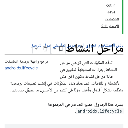
Kotlin
Java
الملاحظات
الإصدار 2.11
مراحل النشاط
دليل المستخدم
نموذج الرمز
درس تطبيقي حول الترميز
مرجع واجهة برمجة التطبيقات
تنفّذ المكوّنات التي تراعي مراحل
androidx.lifecycle
النشاط إجراءات استجابةً لتغيير في
حالة مراحل نشاط مكوّن آخر، مثل
الأنشطة واللقطات. تساعدك هذه المكوّنات في إنشاء تعليمات برمجية
منظَّمة بشكل أفضل وأخف وزنًا في كثير من الأحيان، ما يسهّل صيانتها.
يسرد هذا الجدول جميع العناصر في المجموعة
.
androidx.lifecycle