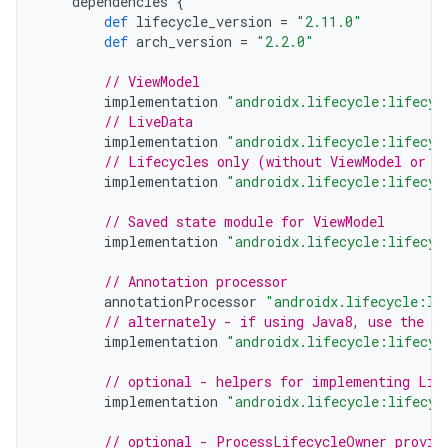
dependencies
{
def
lifecycle_version
=
"2.11.0"
def
arch_version
=
"2.2.0"
// ViewModel
implementation
"androidx.lifecycle:lifecyc
// LiveData
implementation
"androidx.lifecycle:lifecyc
// Lifecycles only (without ViewModel or L
implementation
"androidx.lifecycle:lifecyc
// Saved state module for ViewModel
implementation
"androidx.lifecycle:lifecyc
// Annotation processor
annotationProcessor
"androidx.lifecycle:li
// alternately - if using Java8, use the f
implementation
"androidx.lifecycle:lifecyc
// optional - helpers for implementing Lif
implementation
"androidx.lifecycle:lifecyc
// optional - ProcessLifecycleOwner provid