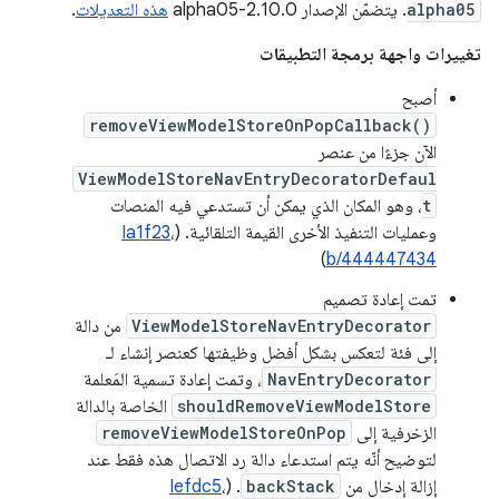
alpha05
. يتضمّن الإصدار 2.10.0-alpha05
هذه التعديلات
.
تغييرات واجهة برمجة التطبيقات
أصبح
removeViewModelStoreOnPopCallback()
الآن جزءًا من عنصر
ViewModelStoreNavEntryDecoratorDefaul
t
، وهو المكان الذي يمكن أن تستدعي فيه المنصات
وعمليات التنفيذ الأخرى القيمة التلقائية. (
،
Ia1f23
)
b/444447434
تمت إعادة تصميم
ViewModelStoreNavEntryDecorator
من دالة
إلى فئة لتعكس بشكل أفضل وظيفتها كعنصر إنشاء لـ
NavEntryDecorator
، وتمت إعادة تسمية المَعلمة
shouldRemoveViewModelStore
الخاصة بالدالة
الزخرفية إلى
removeViewModelStoreOnPop
لتوضيح أنّه يتم استدعاء دالة رد الاتصال هذه فقط عند
إزالة إدخال من
backStack
. (
،
Iefdc5