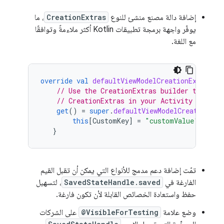
إضافة دالة مصنع منشئ للنوع
CreationExtras
، ما
يوفّر واجهة برمجة تطبيقات Kotlin أكثر ملاءمةً وتوافقًا
مع اللغة.
override
val
defaultViewModelCreationExtras
:
// Use the CreationExtras builder to add 
// CreationExtras in your Activity or Fra
get
()
=
super
.
defaultViewModelCreationExt
this
[
CustomKey
]
=
"customValue"
}
تمّت إضافة دعم مدمج للأنواع التي يمكن أن تقبل القيم
الفارغة في
SavedStateHandle.saved
، لتسهيل
حفظ واستعادة الخصائص القابلة لأن تكون فارغة.
وضع علامة
@VisibleForTesting
على الشركات