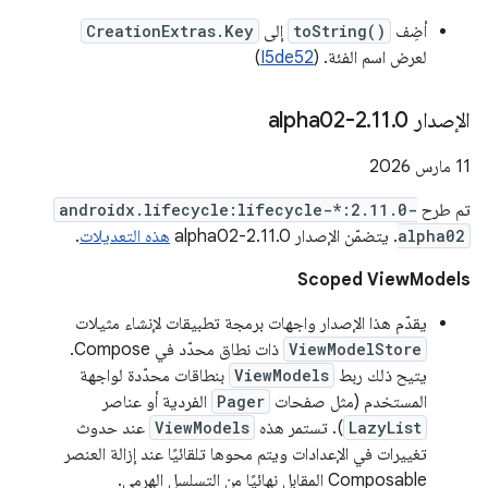
أضِف
toString()
إلى
CreationExtras.Key
لعرض اسم الفئة. (
I5de52
)
الإصدار 2
0-alpha02
.
11
.
‫11 مارس 2026
تم طرح
androidx.lifecycle:lifecycle-*:2.11.0-
alpha02
. يتضمّن الإصدار 2.11.0-alpha02
هذه التعديلات
.
Scoped ViewModels
يقدّم هذا الإصدار واجهات برمجة تطبيقات لإنشاء مثيلات
ViewModelStore
ذات نطاق محدّد في Compose.
يتيح ذلك ربط
ViewModels
بنطاقات محدّدة لواجهة
المستخدم (مثل صفحات
Pager
الفردية أو عناصر
LazyList
). تستمر هذه
ViewModels
عند حدوث
تغييرات في الإعدادات ويتم محوها تلقائيًا عند إزالة العنصر
Composable المقابل نهائيًا من التسلسل الهرمي.