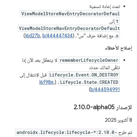
تمت إعادة تسمية
ViewModelStoreNavEntryDecoratorDefaul
t
إلى
ViewModelStoreNavEntryDecoratorDefault
s
، مع إضافة حرف "س". (
b/444447434
،
I6d27b
)
إصلاح الأخطاء
rememberLifecycleOwner
لا يتعطّل بعد الآن إذا
تلقّى المالك حدث
Lifecycle.Event.ON_DESTROY
قبل الانتقال إلى
I6f98e
،
. (
Lifeycle.State.CREATED
)
b/444594991
الإصدار ‎2
0-alpha05
.
10
.
‫8 أكتوبر 2025
تم طرح
androidx.lifecycle:lifecycle-*:2.10.0-