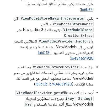
مثيل عندما لا يكون مفتاح النطاق المشترَك مطلوبًا.
)
I66b67
(
يقبل
ViewModelStoreNavEntryDecorator
الآن
ViewModelStoreOwner
بدلاً من
ViewModelStore
. يتيح ذلك لـ Navigation3 نشر
CreationExtras
و
ViewModelProvider.Factory
التلقائيَين للعنصر
الرئيسي إلى ViewModels المتداخلة، ما يضمن إتاحة
التبعيات على مستوى التطبيق. (
،
Ia6018
)
b/434651920
عزل حالة
ViewModelStoreProvider
باستخدام
مفتاح فريد يمنع ذلك مقدّمي الخدمات المتشابهين من محو
ViewModels الخاصة ببعضهم البعض عن غير قصد أثناء
عملية الإتلاف. (
b/434651920
،
I59c0b
)
أضِف دالة الإضافة
ViewModelProvider.get<VM>
(key: String)
. يتيح ذلك للمطوّرين استرداد
ViewModels بشكل أكثر سلاسة باستخدام
key