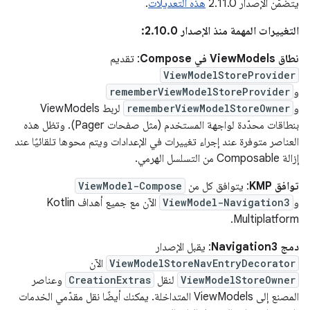
يتضمّن الإصدار 2.11.0
هذه التعديلات
.
التغييرات المهمة منذ الإصدار 2.10.0:
نطاق ViewModels في Compose
: تقديم
ViewModelStoreProvider
و
rememberViewModelStoreProvider
و
rememberViewModelStoreOwner
لربط ViewModels
بنطاقات محدّدة لواجهة المستخدم (مثل صفحات Pager). وتظل هذه
العناصر متوفرة عند إجراء تغييرات في الإعدادات ويتم محوها تلقائيًا عند
إزالة Composable من التسلسل الهرمي.
توافق KMP
: يتوافق كل من
ViewModel-Compose
و
ViewModel-Navigation3
الآن مع جميع أهداف Kotlin
Multiplatform.
دمج Navigation3
: يقبل الإصدار
ViewModelStoreNavEntryDecorator
الآن
ViewModelStoreOwner
لنقل
CreationExtras
وعناصر
المصنع إلى ViewModels المتداخلة. يمكنك أيضًا نقل مقدّمي الخدمات