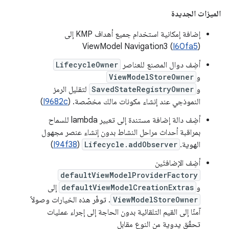
الميزات الجديدة
إضافة إمكانية استخدام جميع أهداف KMP إلى
ViewModel Navigation3 (
I60fa5
)
أضِف دوال المصنع للعناصر
LifecycleOwner
و
ViewModelStoreOwner
و
SavedStateRegistryOwner
لتقليل الرمز
النموذجي عند إنشاء مكونات مالك مخصّصة. (
I9682c
)
أضِف دالة إضافة مستندة إلى تعبير lambda للسماح
بمراقبة أحداث مراحل النشاط بدون إنشاء عنصر مجهول
الهوية.
Lifecycle.addObserver
(
I94f38
)
أضِف الإضافتَين
defaultViewModelProviderFactory
و
defaultViewModelCreationExtras
إلى
ViewModelStoreOwner
. توفّر هذه الخيارات وصولاً
آمنًا إلى القيم التلقائية بدون الحاجة إلى إجراء عمليات
تحقّق يدوية من النوع مقابل