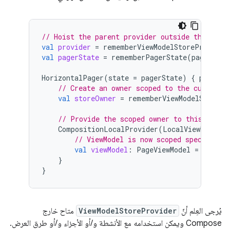
// Hoist the parent provider outside the Page
val
provider
=
rememberViewModelStoreProvider
val
pagerState
=
rememberPagerState
(
pageCount
HorizontalPager
(
state
=
pagerState
)
{
page
-
// Create an owner scoped to the current 
val
storeOwner
=
rememberViewModelStoreOw
// Provide the scoped owner to this compo
CompositionLocalProvider
(
LocalViewModelSt
// ViewModel is now scoped specifical
val
viewModel
:
PageViewModel
=
viewMo
}
}
يُرجى العِلم أنّ
ViewModelStoreProvider
متاح خارج
Compose ويمكن استخدامه مع الأنشطة و/أو الأجزاء و/أو طرق العرض.