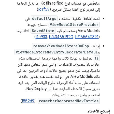
مخصّص مع مَعلمات نوع Kotlin reified، ما يزيل الحاجة
إلى تمرير نوع الفئة بشكل صريح. (
Ic1f59
)
تمت إضافة إمكانية استخدام
defaultArgs
في
ViewModelStoreProvider
للسماح بتهيئة
ViewModels باستخدام قيم
SavedState
التلقائية.
)
I1e933
،
b/434651920
،
b/165642391
(
إيقاف
removeViewModelStoreOnPop
و
ViewModelStoreNavEntryDecoratorDefaul
ts
المرتبط به نهائيًا كانت واجهة برمجة التطبيقات هذه
حلاً بديلاً لتغييرات الإعدادات، والتي يتم التعامل معها الآن
داخليًا. يجب الآن محو جميع حالات أدوات التزيين، بما في
ذلك ViewModels، في الوقت نفسه عند إغلاق النافذة.
للحفاظ على حالة أداة الزخرفة خارج الوقت الذي يتم فيه
تمرير سجلّ الأنشطة السابقة هذا إلى NavDisplay،
استخدِم واجهة برمجة التطبيقات
)
I852d9
. (
rememberDecoratedNavEntries
إصلاح الأخطاء