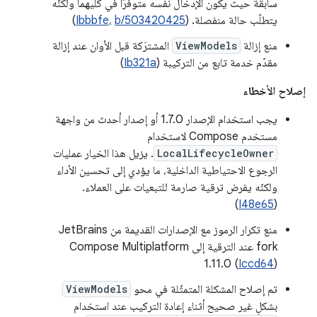
سابقة حيث يكون الإدخال نفسه متوفّرًا في كليهما ولكنّه
يتطلّب حالة منفصلة. (
b/503420425
،
Ibbbfe
)
منع إزالة
ViewModels
المشترَكة قبل الأوان عند إزالة
مقدّم خدمة تابع من التركيبة (
Ib321a
)
إصلاح الأخطاء
يجب استخدام الإصدار 1.7.0 أو إصدار أحدث من واجهة
مستخدم Compose لاستخدام
LocalLifecycleOwner
. يزيل هذا الخيار عمليات
الرجوع الاحتياطية الداخلية، ما يؤدي إلى تحسين الأداء
ولكنّه يفرض ترقية صارمة للتبعيات على العملاء.
)
I48e65
(
منع تكرار الرموز مع الإصدارات القديمة من JetBrains
fork عند الترقية إلى Compose Multiplatform
1.11.0 (
Iccd64
)
تم إصلاح المشكلة المتمثّلة في محو
ViewModels
بشكلٍ غير صحيح أثناء إعادة التركيب عند استخدام