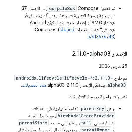
تم تعديل Compose
compileSdk
إلى الإصدار 37
من واجهة برمجة التطبيقات. وهذا يعني أنّه يجب توفُّر
الإصدار 9.2.0 أو إصدار أحدث من "مكوّن Android
الإضافي" عند استخدام Compose. (
،
Id45cd
b/413674743
)
الإصدار ‎2
0-alpha03
.
11
.
‫25 مارس 2026
تم طرح
androidx.lifecycle:lifecycle-*:2.11.0-
alpha03
. يتضمّن الإصدار 2.11.0-alpha03
هذه التعديلات
.
تغييرات واجهة برمجة التطبيقات
اجعل
parentKey
مَعلمة اختيارية في منشئات
ViewModelStoreProvider
، مع ضبط القيمة
التلقائية على
null
، ونقلها إلى ما بعد
parentStore
أو
parentOwner
. ويؤدي ذلك إلى تبسيط عملية إنشاء