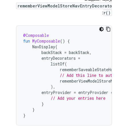
rememberViewModelStoreNavEntryDecorato
:
r()
@Composable
fun
MyComposable
()
{
NavDisplay
(
backStack
=
backStack
,
entryDecorators
=
listOf
(
rememberSaveableStateHolderNa
// Add this line to automatic
rememberViewModelStoreNavEntr
),
entryProvider
=
entryProvider
{
// Add your entries here
}
}
}