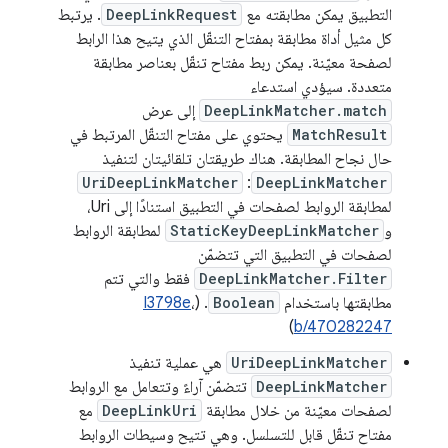
التطبيق يمكن مطابقته مع
DeepLinkRequest
. يرتبط
كل مثيل أداة مطابقة بمفتاح التنقّل الذي يتيح هذا الرابط
لصفحة معيّنة. يمكن ربط مفتاح تنقّل بعناصر مطابقة
متعددة. سيؤدي استدعاء
DeepLinkMatcher.match
إلى عرض
MatchResult
يحتوي على مفتاح التنقّل المرتبط في
حال نجاح المطابقة. هناك طريقتان تلقائيتان لتنفيذ
UriDeepLinkMatcher
:
DeepLinkMatcher
لمطابقة الروابط لصفحات في التطبيق استنادًا إلى Uri،
و
StaticKeyDeepLinkMatcher
لمطابقة الروابط
لصفحات في التطبيق التي تتضمّن
DeepLinkMatcher.Filter
فقط والتي تتم
مطابقتها باستخدام
Boolean
. (
،
I3798e
)
b/470282247
UriDeepLinkMatcher
هي عملية تنفيذ
DeepLinkMatcher
تتضمّن آراءً وتتعامل مع الروابط
لصفحات معيّنة من خلال مطابقة
DeepLinkUri
مع
مفتاح تنقّل قابل للتسلسل. وهي تتيح وسيطات الروابط