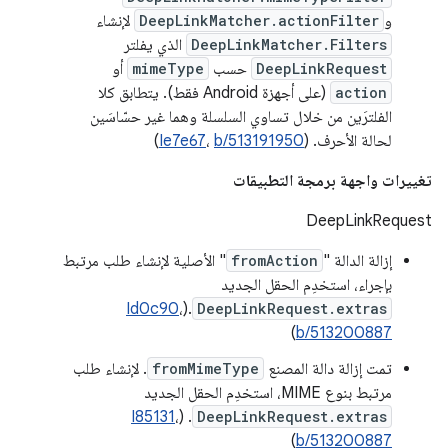
و
DeepLinkMatcher.actionFilter
لإنشاء
DeepLinkMatcher.Filters
الذي يفلتر
DeepLinkRequest
حسب
mimeType
أو
action
(على أجهزة Android فقط). يتطابق كلا
الفلترَين من خلال تساوي السلسلة وهما غير حسّاسَين
لحالة الأحرف. (
b/513191950
،
Ie7e67
)
تغييرات واجهة برمجة التطبيقات
DeepLinkRequest
إزالة الدالة "
fromAction
" الأصلية لإنشاء طلب مرتبط
بإجراء، استخدِم الحقل الجديد
Id0c90
،
.(
DeepLinkRequest.extras
)
b/513200887
تمت إزالة دالة المصنع
fromMimeType
. لإنشاء طلب
مرتبط بنوع MIME، استخدِم الحقل الجديد
I85131
،
. (
DeepLinkRequest.extras
)
b/513200887