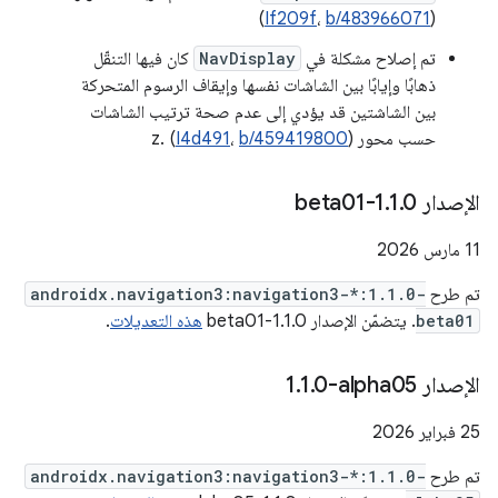
)
If209f
،
b/483966071
(
تم إصلاح مشكلة في
NavDisplay
كان فيها التنقّل
ذهابًا وإيابًا بين الشاشات نفسها وإيقاف الرسوم المتحركة
بين الشاشتين قد يؤدي إلى عدم صحة ترتيب الشاشات
حسب محور z. (
)
b/459419800
،
I4d491
الإصدار 1
0-beta01
.
1
.
‫11 مارس 2026
تم طرح
androidx.navigation3:navigation3-*:1.1.0-
beta01
. يتضمّن الإصدار 1.1.0-beta01
هذه التعديلات
.
الإصدار ‎1
0-alpha05
.
1
.
‫25 فبراير 2026
تم طرح
androidx.navigation3:navigation3-*:1.1.0-