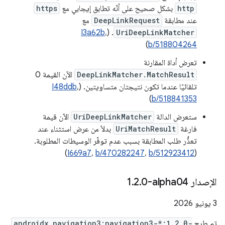
http
بشكل صحيح على أنّه تطابق إيجابي مع
https
عند مطابقة
DeepLinkRequest
مع
I3a62b
،
. (
UriDeepLinkMatcher
)
b/518804264
تعرض أداة المقارنة
DeepLinkMatcher.MatchResult
الآن القيمة 0
تلقائيًا عندما تكون نتيجتان متساويتين. (
،
I48ddb
)
b/518841353
ستعرض الدالة
UriDeepLinkMatcher
الآن قيمة
فارغة
UriMatchResult
بدلاً من عرض استثناء عند
تعذُّر طلب المطابقة بسبب عدم توفّر الوسيطات المطلوبة.
)
I669a7
،
b/470282247
،
b/512923412
(
الإصدار ‎1
0-alpha04
.
2
.
‫3 يونيو 2026
تم طرح
androidx.navigation3:navigation3-*:1.2.0-