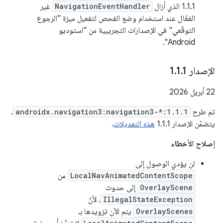
1.1.1 الذي أزال
NavigationEventHandler
غير
الفعّال عند استخدام وضع الفحص لتفعيل ميزة "الرجوع
التوقّعي" في الإصدارات التجريبية من "استوديو
Android".
الإصدار 1
1
.
1
.
‫22 أبريل 2026
تم طرح
androidx.navigation3:navigation3-*:1.1.1
.
يتضمّن الإصدار 1.1.1
هذه التعديلات
.
إصلاح الأخطاء
لن يؤدي الوصول إلى
LocalNavAnimatedContentScope
من
OverlayScene
إلى حدوث
IllegalStateException
، لأنّ
OverlayScenes
يتم الآن تزويدها بـ