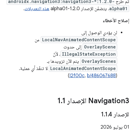
تم طرح
androidx.navigation3:navigation3-*:1.2.0-
alpha01
. يتضمّن الإصدار 1.2.0-alpha01
هذه التعديلات
.
إصلاح الأخطاء
لن يؤدي الوصول إلى
LocalNavAnimatedContentScope
من
OverlayScene
إلى حدوث
IllegalStateException
، لأنّ
OverlayScenes
يتم الآن تزويدها بـ
LocalAnimatedContentScope
لا تنفّذ أي عملية.
)
I2f00c
،
b/486067688
(
‫Navigation3 الإصدار 1
1
.
الإصدار 1
4
.
1
.
‫01 يوليو 2026