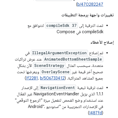
)
b/470282247
تغييرات واجهة برمجة التطبيقات
تمت الترقية إلى
compileSdk 37
لتتوافق مع
compileSdk في Compose
إصلاح الأخطاء
تم إصلاح
IllegalArgumentException
في
AnimatedBottomSheetSample
عند عرض تراكبات
متعددة. سيحسب المثال
SceneStrategy
الآن بشكلٍ
صحيح آخر قيمة غير
OverlayScene
ويعرضها تحت
جميع المشاهد المتراكبة. (
b/506733412
،
If2281
)
تمت ترقية تبعية
NavigationEvent
إلى الإصدار
1.1.1 الذي يزيل NavigationEventHandler غير الفعّال
عند استخدام وضع الفحص لتفعيل ميزة "الرجوع التوقّعي"
في الإصدارات التجريبية من "استوديو Android".
(
I487fd
)