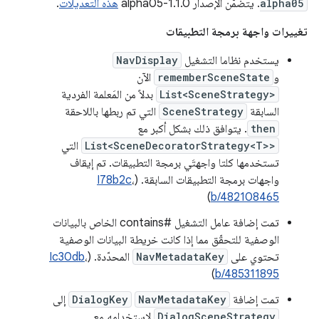
alpha05
. يتضمّن الإصدار 1.1.0-alpha05
هذه التعديلات
.
تغييرات واجهة برمجة التطبيقات
يستخدم نظاما التشغيل
NavDisplay
و
rememberSceneState
الآن
List<SceneStrategy>
بدلاً من المَعلمة الفردية
السابقة
SceneStrategy
التي تم ربطها باللاحقة
then
. يتوافق ذلك بشكل أكبر مع
List<SceneDecoratorStrategy<T>>
التي
تستخدمها كلتا واجهتَي برمجة التطبيقات. تم إيقاف
واجهات برمجة التطبيقات السابقة. (
،
I78b2c
)
b/482108465
تمت إضافة عامل التشغيل #contains الخاص بالبيانات
الوصفية للتحقّق مما إذا كانت خريطة البيانات الوصفية
تحتوي على
NavMetadataKey
المحدّدة. (
،
Ic30db
)
b/485311895
تمت إضافة
NavMetadataKey
DialogKey
إلى
DialogSceneStrategy
لاستخدامه مع