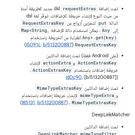
تمت إضافة
requestExtras
dsl جديد كطريقة آمنة
من حيث النوع لإنشاء خريطة للإضافات. توفّر لغة dsl
الدالة
put
لتخزين أزواج من
RequestExtrasKey
إلى
Any
. يمكن استخدام دالة الإضافة
Map<String,
Any>.get(key)
للقراءة من الخريطة باستخدام
)
I5091c
،
b/513200887
(
RequestExtrasKey
(على Android فقط) تمت إضافة الدالتَين
ActionExtrasKey
و
actionExtra
لإنشاء
خريطة إضافات باستخدام
ActionExtrasKey
.
Id0c90
، [b/513200887]
(
تمت إضافة الدالتَين
MimeTypeExtrasKey
و
mimeTypeExtra
لإنشاء خريطة إضافات باستخدام
)
I85131
،
b/513200887
. (
MimeTypeExtrasKey
DeepLinkMatcher
تمت إضافة الدالتَين
DeepLinkMatcher.mimeTypeFilter