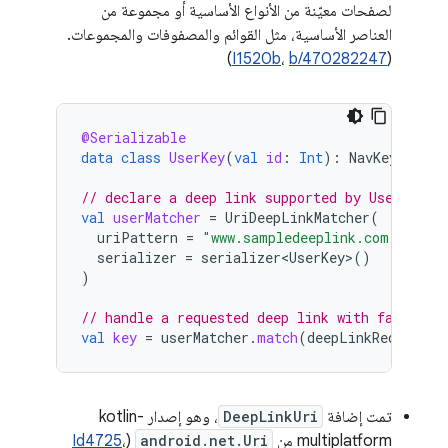
لصفحات معيّنة من الأنواع الأساسية أو مجموعة من
العناصر الأساسية، مثل القوائم والمصفوفات والمجموعات.
)
I1520b
،
b/470282247
(
@Serializable
data
class
UserKey
(
val
id
:
Int
):
NavKey
// declare a deep link supported by UserKey
val
userMatcher
=
UriDeepLinkMatcher
(
uriPattern
=
"www.sampledeeplink.com/user?u
serializer
=
serializer<UserKey>
()
)
// handle a requested deep link with fallback
val
key
=
userMatcher
.
match
(
deepLinkRequest
)
?
تمت إضافة
DeepLinkUri
، وهو إصدار kotlin-
multiplatform من
android.net.Uri
(
،
Id4725