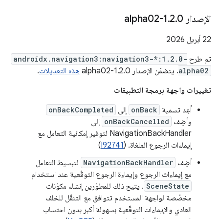
الإصدار 1
0-alpha02
.
2
.
‫22 أبريل 2026
تم طرح
androidx.navigation3:navigation3-*:1.2.0-
alpha02
. يتضمّن الإصدار 1.2.0-alpha02
هذه التعديلات
.
تغييرات واجهة برمجة التطبيقات
أعِد تسمية
onBack
إلى
onBackCompleted
وأضِف
onBackCancelled
إلى
NavigationBackHandler لتوفير إمكانية التعامل مع
إيماءات الرجوع الملغاة. (
I92741
)
أضِف
NavigationBackHandler
لتبسيط التعامل
مع إيماءات الرجوع وإيماءة الرجوع التوقّعية عند استخدام
SceneState
. يتيح ذلك للمطوّرين إنشاء مكوّنات
مخصّصة لواجهة المستخدم تتوافق مع التنقّل للخلف
العادي والإيماءات التوقّعية بسهولة أكبر بدون احتساب