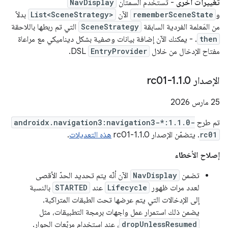
تغييرات أخرى
- تستخدم السمتان
NavDisplay
و
rememberSceneState
الآن
List<SceneStrategy>
بدلاً
من المَعلمة الفردية السابقة
SceneStrategy
التي تم ربطها باللاحقة
then
. - يمكنك الآن إضافة بيانات وصفية بشكل ديناميكي مع مراعاة
مفتاح الإدخال من خلال
EntryProvider
DSL.
الإصدار 1
0-rc01
.
1
.
‫25 مارس 2026
تم طرح
androidx.navigation3:navigation3-*:1.1.0-
rc01
. يتضمّن الإصدار 1.1.0-rc01
هذه التعديلات
.
إصلاح الأخطاء
تضمن
NavDisplay
الآن أنّه يتم تحديد الحدّ الأقصى
لعدد مرات ظهور
Lifecycle
عند
STARTED
بالنسبة
إلى الإدخالات التي يتم عرضها تحت الطبقات المتراكبة.
يضمن ذلك استمرار عمل واجهات برمجة التطبيقات، مثل
dropUnlessResumed
، عند استخدام مربّعات الحوار.