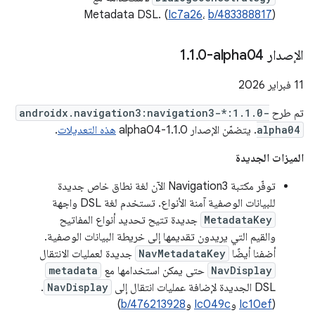
Metadata DSL. (
Ic7a26
،
b/483388817
)
الإصدار ‎1
0-alpha04
.
1
.
‫11 فبراير 2026
تم طرح
androidx.navigation3:navigation3-*:1.1.0-
alpha04
. يتضمّن الإصدار 1.1.0-alpha04
هذه التعديلات
.
الميزات الجديدة
توفّر مكتبة Navigation3 الآن لغة نطاق خاص جديدة
للبيانات الوصفية آمنة الأنواع. تستخدم لغة DSL واجهة
MetadataKey
جديدة تتيح تحديد أنواع المفاتيح
والقيم التي يريدون تقديمها إلى خريطة البيانات الوصفية.
أضفنا أيضًا
NavMetadataKey
جديدة لعمليات الانتقال
NavDisplay
حتى يمكن استخدامها مع
metadata
DSL الجديدة لإضافة عمليات انتقال إلى
NavDisplay
.
(
Ic10ef
و
Ic049c
و
b/476213928
)