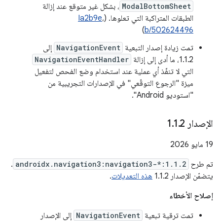
ModalBottomSheet
، بشكل غير متوقع عند إزالة
الطبقات المتراكبة التي تعلوها. (
،
Ia2b9e
)
b/502624496
تمت زيادة إصدار التبعية
NavigationEvent
إلى
1.1.2، ما أدى إلى إزالة
NavigationEventHandler
التي لا تنفّذ أي عملية عند استخدام وضع الفحص لتفعيل
ميزة "الرجوع التوقّعي" في الإصدارات التجريبية من
"استوديو Android".
الإصدار 1
2
.
1
.
‫19 مايو 2026
تم طرح
androidx.navigation3:navigation3-*:1.1.2
.
يتضمّن الإصدار 1.1.2
هذه التعديلات
.
إصلاح الأخطاء
تمت ترقية تبعية
NavigationEvent
إلى الإصدار