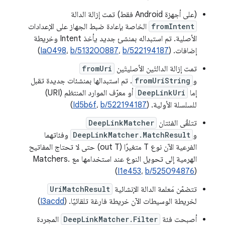
(على أجهزة Android فقط) تمت إزالة الدالة
fromIntent
الخاصة بإعادة ضبط الجهاز على الإعدادات
الأصلية. تم استبداله بمنشئ جديد يأخذ Intent وخريطة
إضافات. (
b/522194187
،
b/513200887
،
Ia0498
)
تمت إزالة الدالتَين الأصليتَين
fromUri
و
fromUriString
. تم استبدالها بمنشئات جديدة تقبل
إما
DeepLinkUri
أو معرّف الموارد المنتظم (URI)
للسلسلة الأولية. (
b/522194187
،
Id5b6f
)
تتلقّى الفئتان
DeepLinkMatcher
و
DeepLinkMatcher.MatchResult
وفئاتهما
الفرعية الآن نوع T متغيرًا (out T) حتى لا تحتاج المفاتيح
الهرمية إلى تحويل النوع عند استخدامها مع Matchers.
(
I1e453
،
b/525094876
)
تتضمّن مَعلمة الدالة الإنشائية
UriMatchResult
لخريطة الوسيطات الآن خريطة فارغة تلقائيًا. (
I3acdd
)
أصبحت فئة
DeepLinkMatcher.Filter
المجردة