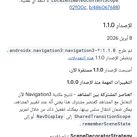
LocalAnimatedContentScope
لا تنفّذ أي عملية.
)
I2f00c
،
b/486067688
(
الإصدار 1
0
.
1
.
‫8 أبريل 2026
تم طرح
androidx.navigation3:navigation3-*:1.1.0
.
يتضمّن الإصدار 1.1.0
هذه التعديلات
.
أصبحت الإصدار
1.1.0 مستقرة الآن.
التغييرات المهمة منذ الإصدار 1.0.0
العناصر المشترَكة بين المشاهد
- تتيح مكتبة Navigation3 الآن
التعامل مع المشاهد كعنصر مشترك. هذا يعني أنّه عند تغيير المشاهد،
يمكن ضمان انتقال سلس بينها. يمكنك تفعيل ذلك من خلال تمرير
SharedTransitionScope
إلى
NavDisplay
أو إلى
.
rememberSceneState
SceneDecoratorStrategy
- تم تقديم