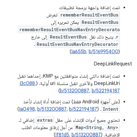
تمت إضافة واجهة برمجة تطبيقات
rememberResultEventBus
تعرض
ResultEventBus
يمكن تمريره إلى
rememberResultEventBusNavEntryDecorato
r
. يتيح ذلك نقل
ResultEventBus
إلى خارج
.
ResultEventBusNavEntryDecorator
)
Ia655b
،
b/516995400
(
DeepLinkRequest
تمت إضافة دالتَي إنشاء متوافقتَين مع KMP، إحداهما تقبل
DeepLinkUri والأخرى تقبل سلسلة uri أولية. (
،
I3c088
)
b/513200887
،
b/522194187
(على أجهزة Android فقط) تمت إضافة أداة إنشاء تأخذ
)
Ia0498
،
b/513200887
،
b/522194187
. (
Intent
تحتوي جميع أدوات الإنشاء على حقل
extras
إضافي لـ
Map<String, Any>
من أجل إرفاق معلومات الطلب
الإضافية. (
b/513200887
،
If81d5
)