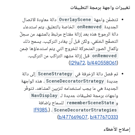
تغييرات واجهة برمجة التطبيقات
تتضمّن واجهة
OverlayScene
دالة معاودة الاتصال
الجديدة
onRemoved
الخاصة بالتعليق. يتم استدعاء
دالة الرجوع هذه بعد إزالة مفتاح مرتبط بالمشهد من سجلّ
التصفّح الخلفي، ولكن قبل أن يغادر التركيب. يسمح ذلك
بإكمال الصور المتحركة للخروج التي يتم استدعاؤها ضِمن
onRemoved
قبل إزالة مشهد التراكب من التركيب.
)
I29a72
،
b/440558061
(
تم فصل دالة الزخرفة في
SceneStrategy
إلى دالة
جديدة
SceneDecoratorStrategy
. هذه الواجهة
الجديدة هي ما يجب استخدامه لتزيين المشاهد. تتوفّر
واجهات برمجة تطبيقات جديدة لـ
NavDisplay
و
rememberSceneState
للسماح بإضافة
If9385
،
. (
SceneDecoratorStrategies
)
b/477669607
،
b/477670333
إصلاح الأخطاء