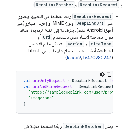
مع
DeepLinkRequest
و
DeepLinkMatcher
:
DeepLinkRequest
رابط لصفحة في التطبيق يحتوي
على
DeepLinkUri
ونوع MIME أو إجراء اختياري(على
أجهزة Android فقط). بالإضافة إلى الفئة الجديدة، هناك
دوال مصاحبة لإنشاء مثيل باستخدام
uri
أو
mimeType
أو
action
. يتضمّن نظام التشغيل
Android أيضًا أداة مساعدة لإنشاء طلب من Intent.
(
Iaaac9
،
b/470282247
)
val
uriOnlyRequest
=
DeepLinkRequest
.
fromUriS
val
uriAndMimeRequest
=
DeepLinkRequest
.
fromU
"https://sampledeeplink.com/user/profile?id
"image/png"
)
يمثّل
DeepLinkMatcher
رابطًا لصفحة معيّنة في