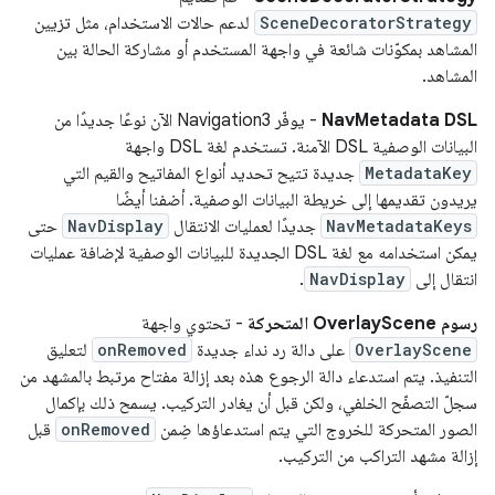
SceneDecoratorStrategy
لدعم حالات الاستخدام، مثل تزيين
المشاهد بمكوّنات شائعة في واجهة المستخدم أو مشاركة الحالة بين
المشاهد.
NavMetadata DSL
- يوفّر Navigation3 الآن نوعًا جديدًا من
البيانات الوصفية DSL الآمنة. تستخدم لغة DSL واجهة
MetadataKey
جديدة تتيح تحديد أنواع المفاتيح والقيم التي
يريدون تقديمها إلى خريطة البيانات الوصفية. أضفنا أيضًا
NavMetadataKeys
جديدًا لعمليات الانتقال
NavDisplay
حتى
يمكن استخدامه مع لغة DSL الجديدة للبيانات الوصفية لإضافة عمليات
انتقال إلى
NavDisplay
.
رسوم OverlayScene المتحركة
- تحتوي واجهة
OverlayScene
على دالة رد نداء جديدة
onRemoved
لتعليق
التنفيذ. يتم استدعاء دالة الرجوع هذه بعد إزالة مفتاح مرتبط بالمشهد من
سجلّ التصفّح الخلفي، ولكن قبل أن يغادر التركيب. يسمح ذلك بإكمال
الصور المتحركة للخروج التي يتم استدعاؤها ضِمن
onRemoved
قبل
إزالة مشهد التراكب من التركيب.