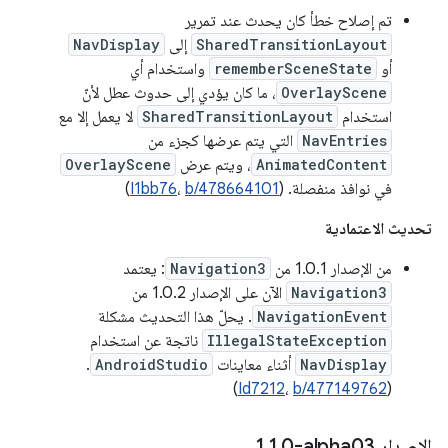
تم إصلاح خطأ كان يحدث عند تمرير
SharedTransitionLayout
إلى
NavDisplay
أو
rememberSceneState
واستخدام أي
OverlayScene
، ما كان يؤدي إلى حدوث عطل لأنّ
استخدام
SharedTransitionLayout
لا يعمل إلا مع
NavEntries
التي يتم عرضها كجزء من
AnimatedContent
، ويتم عرض
OverlayScene
في نوافذ منفصلة. (
b/478664101
،
I1bb76
)
تحديث الاعتمادية
من الإصدار 1.0.1 من
Navigation3
: يعتمد
Navigation3
الآن على الإصدار 1.0.2 من
NavigationEvent
. يحلّ هذا التحديث مشكلة
IllegalStateException
ناتجة عن استخدام
NavDisplay
أثناء معاينات
AndroidStudio
.
)
Id7212
،
b/477149762
(
الإصدار ‎1
0-alpha03
.
1
.