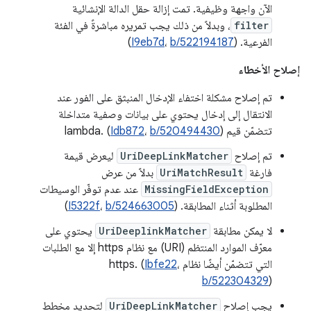
الآن واجهة وظيفية. تمت إزالة حقل الدالة الإنشائية
filter
، وبدلاً من ذلك يجب تمريره مباشرةً في الفئة
الفرعية. (
b/522194187
،
I9eb7d
)
إصلاح الأخطاء
تم إصلاح مشكلة اختفاء الإدخال المنبثق على الفور عند
الانتقال إلى إدخال يحتوي على بيانات وصفية متداخلة
تتضمّن قيم lambda. (
)
b/520494430
،
Idb872
تم إصلاح
UriDeepLinkMatcher
ليعرض قيمة
فارغة
UriMatchResult
بدلاً من عرض
MissingFieldException
عند عدم توفّر الوسيطات
المطلوبة أثناء المطابقة. (
b/524663005
،
I5322f
)
لا يمكن مطابقة
UriDeeplinkMatcher
يحتوي على
معرّف الموارد المنتظم (URI) مع نظام https إلا مع الطلبات
التي تتضمّن أيضًا نظام https. (
،
Ibfe22
b/522304329
)
يجب إصلاح
UriDeepLinkMatcher
لتحديد مخطط