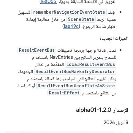
الفروق في الأنشطة السابقة يدويًا. (
I6a055
)
أضِف
rememberNavigationEventState
لتسهيل
عملية الربط
SceneState
من خلال معالجة إيماءة
إظهار شاشة الرجوع. (
Iae49c
)
الميزات الجديدة
تمت إضافة واجهة برمجة تطبيقات
ResultEventBus
للسماح بتمرير النتائج بين NavEntries باستخدام
LocalResultEventBus
المقدَّمة من خلال
ResultEventBusNavEntryDecorator
الجديدة.
يمكن تقييم النتائج التي تم اجتيازها كحالة باستخدام
ResultEventBus#conflateAsState
أو كسلسلة
من النتائج باستخدام
ResultEffect
.
الإصدار 1
0-alpha01
.
2
.
‫8 أبريل 2026