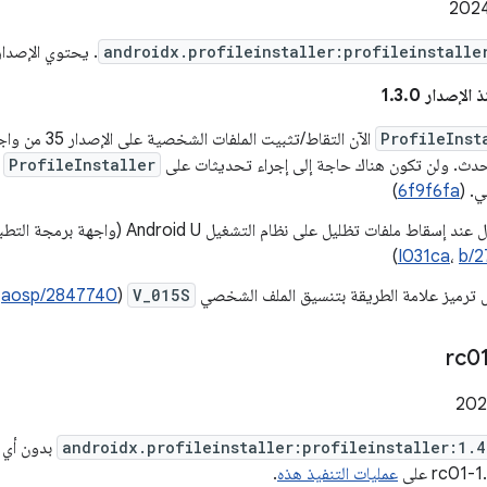
androidx.profileinstaller:profileinstalle
. يحتوي الإصدار 1.4.0 ع
إصدار 1.3.0
ProfileInst
الآن التقاط/تثبيت ا
أحدث. ولن تكون هناك حاجة إلى إجراء تحديثات على
ProfileInstaller
ب
ي. (
6f9f6fa
)
)
I031ca
،
b/2
ترميز علامة الطريقة بتنسيق الملف الشخصي
V_015S
(
aosp/2847740
،
androidx.profileinstaller:profileinstaller:1.
بدون أي ت
عمليات التنفيذ هذه
.