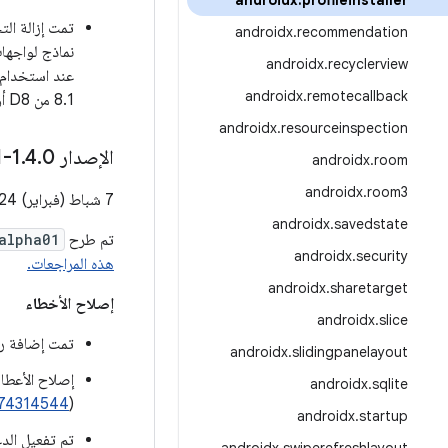
androidx
.
profileinstaller
تمت إزالة ال
androidx
.
recommendation
androidx
.
recyclerview
androidx
.
remotecallback
8.1 من D8 أو إصدار أحدث. يُرجى مراجعة
androidx
.
resourceinspection
الإصدار 1
0-alpha01
.
4
.
androidx
.
room
androidx
.
room3
7 شباط (فبراير) 2024
androidx
.
savedstate
تم طرح
-alpha01
androidx
.
security
هذه المراجعات.
androidx
.
sharetarget
إصلاح الأخطاء
androidx
.
slice
تمت إضافة رم
androidx
.
slidingpanelayout
androidx
.
sqlite
74314544
(
androidx
.
startup
تم تفعيل الدعم لنظام Android U في أ