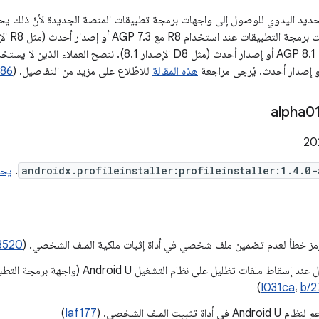
تحديد اليدوي للوصول إلى واجهات برمجة تطبيقات المنصة الجديدة لأنّ ذلك يح
هذه المقالة
للاطّلاع على مزيد من التفاصيل. (
586
.
androidx.profileinstaller:profileinstaller:1.4.0
ز خطأ لعدم تضمين ملف شخصي في أداة إثبات ملكية الملف الشخصي. (
8520
)
I031ca
،
b/2
داة تثبيت الملف الشخصي. (
Iaf177
)