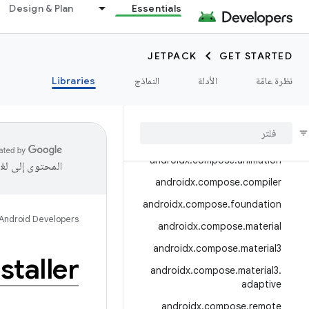
androidx.camera.media3
Design & Plan
Essentials
androidx.camera.viewfinder
androidx.car
JETPACK
GET STARTED
androidx.car.app
نظرة عامّة
الأدلة
النماذج
Libraries
androidx.cardview
androidx
.
collection
androidx
.
compose
androidx
.
compose
.
animation
المحتوى إلى لغ
androidx
.
compose
.
compiler
androidx
.
compose
.
foundation
Android Developers
androidx
.
compose
.
material
androidx
.
compose
.
material3
staller
androidx
.
compose
.
material3
.
adaptive
androidx
.
compose
.
remote