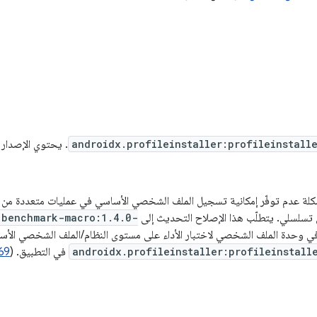
androidx.profileinstaller:profileinstall
. يحتوي الإصدار 1.4.1 على
لة عدم توفّر إمكانية تسجيل الملف الشخصي الأساسي في عمليات متعددة من خل
تسلسلي. يتطلّب هذا الإصلاح التحديث إلى
:benchmark-macro:1.4.0-
 وحدة الملف الشخصي لاختبار الأداء على مستوى النظام/الملف الشخصي الأس
androidx.profileinstaller:profileinstall
في التطبيق. (
69