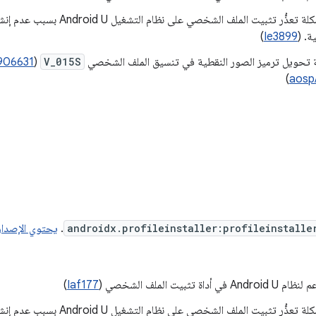
تم إصلاح مشكلة تعذُّر تثبيت الملف ا
ة. (
Ie3899
)
 تحويل ترميز الصور النقطية في تنسيق الملف الشخصي
V_015S
(
906631
)
aosp
androidx.profileinstaller:profileinstalle
.
يحتوي الإصدار 1.3.1 على عمليات الالتزام ه
داة تثبيت الملف الشخصي (
Iaf177
)
تم إصلاح مشكلة تعذُّر تثبيت الملف ا