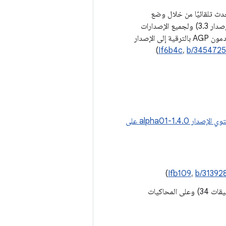
دث تلقائيًا من خلال وضع
نماذج لواجهات برمجة التطبيقات عند استخدام R8 مع AGP 7.3 أو إصدار أحدث (مثل R8 الإصدار 3.3) ولجميع الإصدارات
عند استخدام AGP 8.1 أو إصدار أحدث (مثل D8 الإصدار 8.1). ننصح العملاء الذين لا يستخدمون AGP بالترقية إلى الإصدار
)
If6b4c
،
b/345472
يحتوي الإصدار 1.4.0-alpha01 على
)
Ifb109
،
b/31392
إصلاح الأعطال عند إسقاط ملفات تظليل على نظام التشغيل Android U (واجهة برمجة التطبيقات 34) وعلى المحاكيات