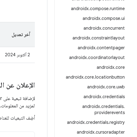
androidx
.
compose
.
runtime
androidx
.
compose
.
ui
androidx
.
concurrent
آخر تعديل
androidx
.
constraintlayout
androidx
.
contentpager
2 أكتوبر 2024
androidx
.
coordinatorlayout
androidx
.
core
androidx
.
core
.
locationbutton
الإعلان عن ال
androidx
.
core
.
uwb
androidx
.
credentials
لإضافة تبعية على ProfileInstaller، يجب إضافة مستودع Google Maven إلى مشروعك. اطّلِع على
لمزيد من المعلومات.
androidx
.
credentials
.
providerevents
أضِف التبعيات للعنا
androidx
.
credentials
.
registry
androidx
.
cursoradapter