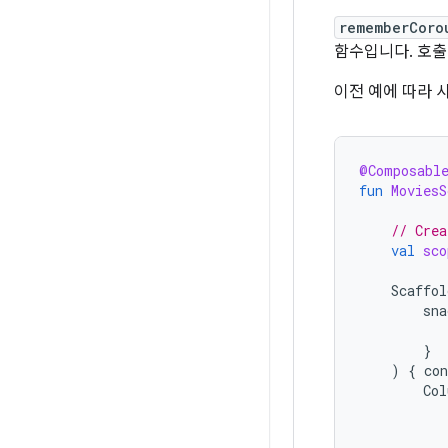
rememberCoro
함수입니다. 호출
이전 예에 따라
@Composabl
fun
MoviesS
// Crea
val
sco
Scaffol
sna
}
)
{
co
Col