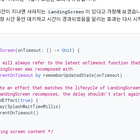
시간이 지나면 사라지는
LandingScreen
이 있다고 가정해 보겠습
정 시간 동안 대기하고 시간이 경과되었음을 알리는 효과는 다시 시
e
Screen
(
onTimeout
:
()
-
>
Unit
)
{
 will always refer to the latest onTimeout function tha
ingScreen was recomposed with
rentOnTimeout
by
rememberUpdatedState
(
onTimeout
)
te an effect that matches the lifecycle of LandingScree
andingScreen recomposes, the delay shouldn't start agai
dEffect
(
true
)
{
ay
(
SplashWaitTimeMillis
)
rentOnTimeout
()
ing screen content */