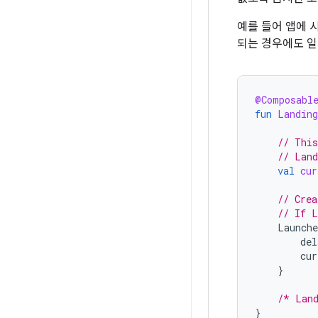
예를 들어 앱에 
되는 경우에도 일
@Composabl
fun
Landing
// This
// Land
val
cur
// Crea
// If L
Launche
del
cur
}
/* Land
}