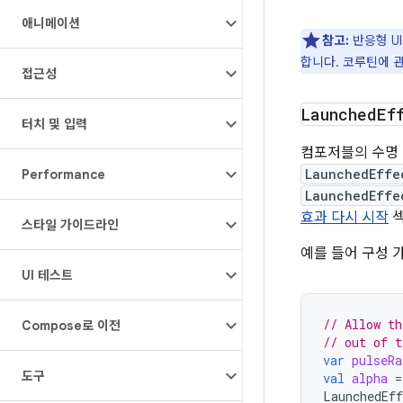
애니메이션
참고:
반응형 UI
합니다. 코루틴에 
접근성
Launched
Ef
터치 및 입력
컴포저블의 수명 
LaunchedEffe
Performance
LaunchedEffe
효과 다시 시작
섹
스타일 가이드라인
예를 들어 구성 
UI 테스트
// Allow th
Compose로 이전
// out of t
var
pulseRa
도구
val
alpha
=
LaunchedEff