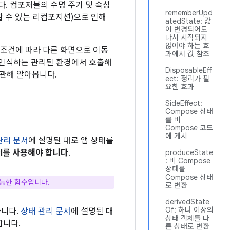
. 컴포저블의 수명 주기 및 속성
rememberUpd
할 수 있는 리컴포지션)으로 인해
atedState: 값
이 변경되어도
다시 시작되지
않아야 하는 효
 조건에 따라 다른 화면으로 이동
과에서 값 참조
 인식하는 관리된 환경에서 호출해
DisposableEff
에 관해 알아봅니다.
ect: 정리가 필
요한 효과
SideEffect:
Compose 상태
를 비
Compose 코드
에 게시
관리 문서
에 설명된 대로 앱 상태를
API를 사용해야 합니다
.
produceState
: 비 Compose
상태를
Compose 상태
가능한 함수입니다.
로 변환
derivedState
Of: 하나 이상의
습니다.
상태 관리 문서
에 설명된 대
상태 객체를 다
합니다.
른 상태로 변환