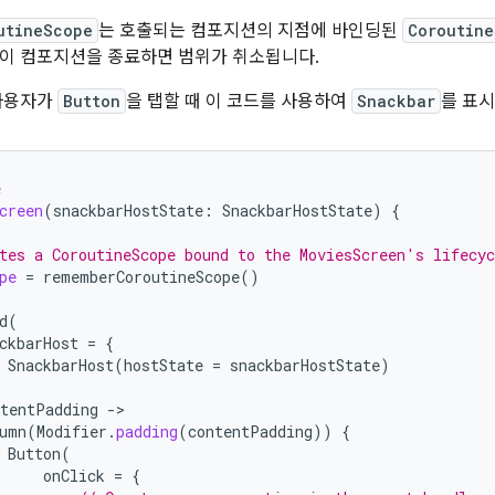
utineScope
는 호출되는 컴포지션의 지점에 바인딩된
Coroutin
이 컴포지션을 종료하면 범위가 취소됩니다.
 사용자가
Button
을 탭할 때 이 코드를 사용하여
Snackbar
를 표시
e
creen
(
snackbarHostState
:
SnackbarHostState
)
{
tes a CoroutineScope bound to the MoviesScreen's lifecyc
pe
=
rememberCoroutineScope
()
d
(
ckbarHost
=
{
SnackbarHost
(
hostState
=
snackbarHostState
)
ntentPadding
-
umn
(
Modifier
.
padding
(
contentPadding
))
{
Button
(
onClick
=
{