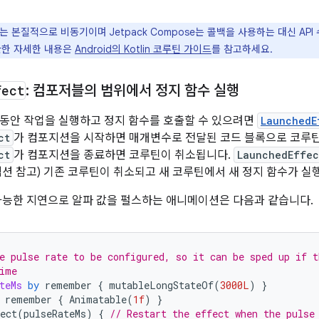
는 본질적으로 비동기이며 Jetpack Compose는 콜백을 사용하는 대신 A
관한 자세한 내용은
Android의 Kotlin 코루틴 가이드
를 참고하세요.
fect
: 컴포저블의 범위에서 정지 함수 실행
동안 작업을 실행하고 정지 함수를 호출할 수 있으려면
LaunchedE
ct
가 컴포지션을 시작하면 매개변수로 전달된 코드 블록으로 코루
ct
가 컴포지션을 종료하면 코루틴이 취소됩니다.
LaunchedEffec
션 참고) 기존 코루틴이 취소되고 새 코루틴에서 새 정지 함수가 실
가능한 지연으로 알파 값을 펄스하는 애니메이션은 다음과 같습니다.
e pulse rate to be configured, so it can be sped up if t
ime
teMs
by
remember
{
mutableLongStateOf
(
3000L
)
}
remember
{
Animatable
(
1f
)
}
ect
(
pulseRateMs
)
{
// Restart the effect when the pulse