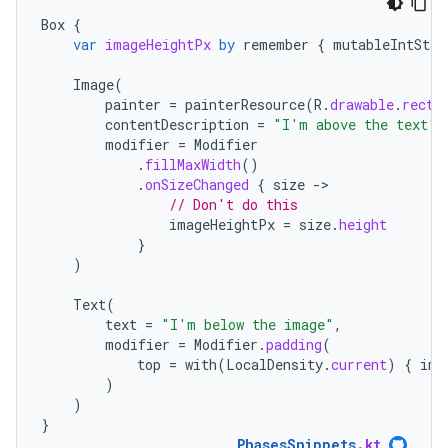
Box
{
var
imageHeightPx
by
remember
{
mutableIntStat
Image
(
painter
=
painterResource
(
R
.
drawable
.
recta
contentDescription
=
"I'm above the text"
,
modifier
=
Modifier
.
fillMaxWidth
()
.
onSizeChanged
{
size
-
// Don't do this
imageHeightPx
=
size
.
height
}
)
Text
(
text
=
"I'm below the image"
,
modifier
=
Modifier
.
padding
(
top
=
with
(
LocalDensity
.
current
)
{
ima
)
)
}
PhasesSnippets
.
kt