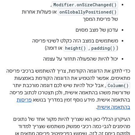
Modifier.onSizeChanged()
,‏
onGloballyPositioned()
או פעולות אחרות
של פריסת המסך
עדכון של מצב מסוים
משתמשים במצב הזה כקלט לשינוי פריסה
(
padding()
,
height()
או דומה)
יכול להיות שהפעולה תחזור על עצמה
כדי לתקן את הדוגמה הקודמת, צריך להשתמש ברכיבי פריסה
מתאימים. אפשר להטמיע את הדוגמה הקודמת באמצעות
Column()
, אבל יכול להיות שיש לכם דוגמה מורכבת יותר
שדורשת משהו בהתאמה אישית, ולכן תצטרכו לכתוב פריסה
בהתאמה אישית. מידע נוסף זמין במדריך בנושא
פריסות
בהתאמה אישית
.
העיקרון הכללי כאן הוא שצריך להיות מקור אחד של נתונים
מהימנים לגבי כמה רכיבי ממשק משתמש שצריך למדוד
ולמקם ביחס זה לזה. שימוש בפרימיטיב פריסה מתאים או