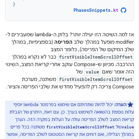
}
PhasesSnippets
.
kt
אז למה השיטה הזו יעילה יותר? בלוק ה-lambda שמעבירים ל-
modifier מופעל במהלך שלב
הפריסה
(בספציפיות, במהלך
שלב המיקום של הפריסה), כלומר המצב
firstVisibleItemScrollOffset
כבר לא נקרא במהלך
ההרכבה. מכיוון ש-Compose עוקב אחרי קריאת המצב, השינוי
הזה אומר שאם
value
של
firstVisibleItemScrollOffset
משתנה, מערכת
Compose צריכה רק להפעיל מחדש את שלבי הפריסה והציור.
הערה:
יכול להיות שתהיתם אם שימוש בפרמטר lambda יוסיף
עלות נוספת בהשוואה לשימוש בערך. כן. עם זאת, היתרון של הגבלת
קריאת המצב לשלב הפריסה עולה על העלות במקרה הזה. הערך
של
משתנה בכל פריים
firstVisibleItemScrollOffset
value
במהלך הגלילה, ואם דוחים את קריאת הסטטוס לשלב הפריסה, אפשר