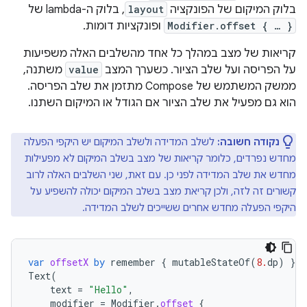
בלוק המיקום של הפונקציה
layout
, בלוק ה-lambda של
Modifier.offset { … }
ופונקציות דומות.
קריאות של מצב במהלך כל אחד מהשלבים האלה משפיעות
על הפריסה ועל שלב הציור. כשערך המצב
value
משתנה,
ממשק המשתמש של Compose מתזמן את שלב הפריסה.
הוא גם מפעיל את שלב הציור אם הגודל או המיקום השתנו.
נקודה חשובה:
לשלב המדידה ולשלב המיקום יש היקפי הפעלה
מחדש נפרדים, כלומר קריאות של מצב בשלב המיקום לא מפעילות
מחדש את שלב המדידה לפני כן. עם זאת, שני השלבים האלה לרוב
קשורים זה לזה, ולכן קריאת מצב בשלב המיקום יכולה להשפיע על
היקפי הפעלה מחדש אחרים ששייכים לשלב המדידה.
var
offsetX
by
remember
{
mutableStateOf
(
8.
dp
)
}
Text
(
text
=
"Hello"
,
modifier
=
Modifier
.
offset
{