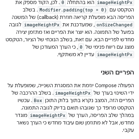
imageHeightPx
הוא בהתחלה
0
. לכן, הקוד מספק את
הטקסט עם
Modifier.padding(top = 0)
. בשלב
הפריסה הבא מופעלת קריאה חוזרת (callback) של המשנה
onSizeChanged
, שמעדכנת את
imageHeightPx
לגובה
בפועל של התמונה. הוא יוצר את הפריים ואז מתזמן יצירה
מחדש לפריים הבא. עם זאת, בשלב הנוכחי של הציור, הטקסט
מוצג עם ריווח פנימי של
0
, כי הערך המעודכן של
imageHeightPx
עדיין לא משתקף.
הפריים השני
הפעולה Compose יוזמת את המסגרת השנייה, שמופעלת על
ידי השינוי בערך של
imageHeightPx
. בשלב ההרכבה של
הפריים הזה, המצב נקרא בתוך בלוק התוכן
Box
. עכשיו
הטקסט מרופד כך שגובהו תואם בדיוק לגובה התמונה.
במהלך שלב הפריסה, הערך של
imageHeightPx
מוגדר
מחדש, אבל לא מתוזמן שום עיבוד מחדש כי הערך נשאר
עקבי.