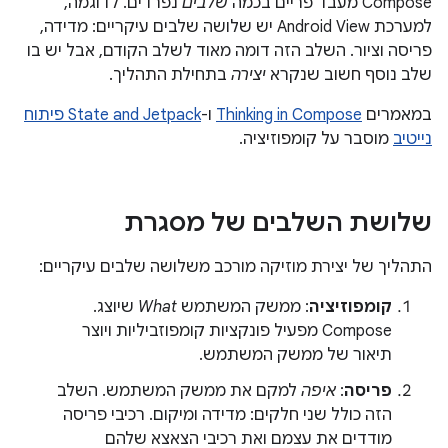
Compose מעבד פריים בכמה
שלבים
נפרדים. לדוגמה,
למערכת Android View יש שלושה שלבים עיקריים: מדידה,
פריסה וציור. השלב הזה דומה מאוד לשלב הקודם, אבל יש בו
שלב נוסף חשוב שנקרא
יצירה
בתחילת התהליך.
במאמרים
Thinking in Compose
ו-
State and Jetpack פיתוח
נייטיב
מוסבר על קומפוזיציה.
שלושת השלבים של מסגרת
התהליך של יצירת מוזיקה מורכב משלושה שלבים עיקריים:
קומפוזיציה
: ממשק המשתמש
What
שיוצג.
‫Compose מפעיל פונקציות קומפוזביליות ויוצר
תיאור של ממשק המשתמש.
פריסה
:
איפה
למקם את ממשק המשתמש. השלב
הזה כולל שני חלקים: מדידה ומיקום. רכיבי פריסה
מודדים את עצמם ואת רכיבי הצאצא שלהם