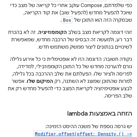
כפי שלמדתם, Compose עוקב אחרי כל קריאה של מצב כדי
שיוכל להפעיל מחדש (להפעיל שוב) את קוד הקריאה,
שבמקרה הזה הוא התוכן של
Box
.
זוהי דוגמה לקריאת מצב בשלב
הקומפוזיציה
. זה לא בהכרח
דבר רע, ולמעשה זה הבסיס של הרכבה מחדש, שמאפשרת
לשינויים בנתונים ליצור ממשק משתמש חדש.
נקודה חשובה: הדוגמה הזו לא אופטימלית כי כל אירוע גלילה
גורם להערכה מחדש של כל התוכן הקומפוזבילי, למדידה,
לפריסה ולציור שלו. הפעלתם את שלב ההרכבה בכל גלילה,
למרות שהתוכן שמוצג לא השתנה, רק
המיקום שלו
. אפשר
לבצע אופטימיזציה לקריאת המצב כדי להפעיל מחדש רק את
שלב הפריסה.
הזחה באמצעות lambda
יש גרסה נוספת של משנה ההיסט הזמינה:
Modifier.offset(offset: Density.() ->