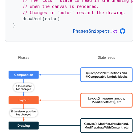
// The `color` state is read in the drawing ph
// when the canvas is rendered.
// Changes in `color` restart the drawing.
drawRect
(
color
)
}
PhasesSnippets
.
kt