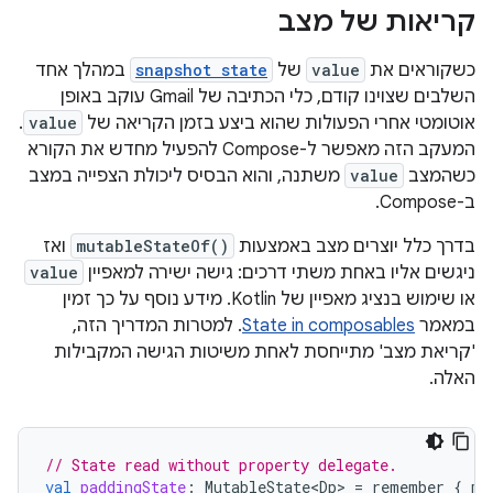
קריאות של מצב
כשקוראים את
value
של
snapshot state
במהלך אחד
השלבים שצוינו קודם, כלי הכתיבה של Gmail עוקב באופן
אוטומטי אחרי הפעולות שהוא ביצע בזמן הקריאה של
value
.
המעקב הזה מאפשר ל-Compose להפעיל מחדש את הקורא
כשהמצב
value
משתנה, והוא הבסיס ליכולת הצפייה במצב
ב-Compose.
בדרך כלל יוצרים מצב באמצעות
mutableStateOf()
ואז
ניגשים אליו באחת משתי דרכים: גישה ישירה למאפיין
value
או שימוש בנציג מאפיין של Kotlin. מידע נוסף על כך זמין
במאמר
State in composables
. למטרות המדריך הזה,
'קריאת מצב' מתייחסת לאחת משיטות הגישה המקבילות
האלה.
// State read without property delegate.
val
paddingState
:
MutableState<Dp>
=
remember
{
mu