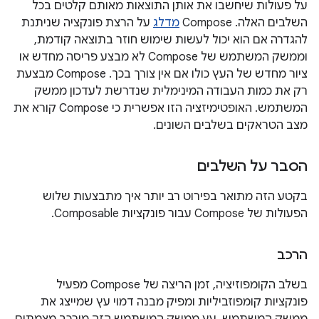
על פעולות שיחשבו את אותן התוצאות מאותם קלטים בכל
השלבים האלה. ‫Compose
מדלג
על הרצת פונקציה שניתנת
להגדרה אם הוא יכול לעשות שימוש חוזר בתוצאה קודמת,
וממשק המשתמש של Compose לא מבצע פריסה מחדש או
ציור מחדש של העץ כולו אם אין צורך בכך. ‫Compose מבצעת
רק את כמות העבודה המינימלית שנדרשת לעדכון ממשק
המשתמש. האופטימיזציה הזו אפשרית כי Compose קורא את
מצב הטראקים בשלבים השונים.
הסבר על השלבים
בקטע הזה מתואר בפירוט רב יותר איך מתבצעות שלוש
הפעולות של Compose עבור פונקציות Composable.
הרכב
בשלב הקומפוזיציה, זמן הריצה של Compose מפעיל
פונקציות קומפוזביליות ומפיק מבנה דמוי עץ שמייצג את
ממשק המשתמש. עץ ממשק המשתמש הזה מורכב מצמתים