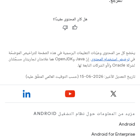
للمرجع.
هل كان المحتوى مفيدًا؟
يخضع كل من المحتوى وعيّنات التعليمات البرمجية في هذه الصفحة للتراخيص الموضحّة
في
ترخيص استخدام المحتوى
. إنّ Java وOpenJDK هما علامتان تجاريتان مسجَّلتان
لشركة Oracle و/أو الشركات التابعة لها.
تاريخ التعديل الأخير: 2026-06-15 (حسب التوقيت العالمي المتفَّق عليه)
مزيد من المعلومات حول نظام التشغيل ANDROID
Android
Android for Enterprise