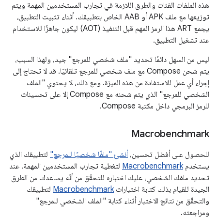
هذه الملفات الفئات والطرق اللازمة في تجارب المستخدمين المهمة ويتم
توزيعها مع ملف APK أو AAB الخاص بتطبيقك. أثناء تثبيت التطبيق،
يجمع ART هذا الرمز المهم قبل التنفيذ (AOT) ليكون جاهزًا للاستخدام
عند تشغيل التطبيق.
ليس من السهل دائمًا تحديد "ملف شخصي للمرجع" جيد، ولهذا السبب،
يتم شحن Compose مع ملف شخصي للمرجع تلقائيًا. قد لا تحتاج إلى
إجراء أي عمل للاستفادة من هذه الميزة. ومع ذلك، لا يحتوي "الملف
الشخصي للمرجع" الذي يتم شحنه مع Compose إلا على تحسينات
للرمز البرمجي داخل مكتبة Compose.
Macrobenchmark
للحصول على أفضل تحسين،
أنشئ "ملفًا شخصيًا للمرجع"
لتطبيقك الذي
يستخدم
Macrobenchmark
لتغطية تجارب المستخدمين المهمة. عند
تحديد ملفك الشخصي، عليك اختباره للتحقّق من أنّه يساعدك. من الطرق
الجيدة للقيام بذلك كتابة اختبارات
Macrobenchmark
لتطبيقك
والتحقّق من نتائج الاختبار أثناء كتابة "الملف الشخصي للمرجع"
ومراجعته.