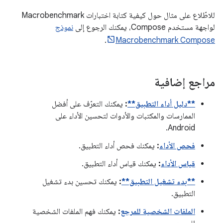
للاطّلاع على مثال حول كيفية كتابة اختبارات Macrobenchmark
لواجهة مستخدم Compose، يمكنك الرجوع إلى
نموذج
.
Macrobenchmark Compose
مراجع إضافية
**دليل أداء التطبيق**
:
يمكنك التعرّف على أفضل
الممارسات والمكتبات والأدوات لتحسين الأداء على
Android.
فحص الأداء
:
يمكنك فحص أداء التطبيق.
قياس الأداء
:
يمكنك قياس أداء التطبيق.
**بدء تشغيل التطبيق**
:
يمكنك تحسين بدء تشغيل
التطبيق.
الملفات الشخصية للمرجع
:
يمكنك فهم الملفات الشخصية