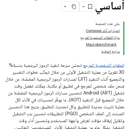
أساسي
على هذه الصفحة
اعتبارات أداء Compose
مزايا الملفات الشخصية للمرجع
Macrobenchmark
مراجع إضافية
الملفات الشخصية للمرجع
تحسّن سرعة تنفيذ الرموز البرمجية بنسبة%
30 تقريبًا من عملية التشغيل الأولى من خلال تجنُّب خطوات التفسير
والتجميع أثناء التنفيذ (JIT) لمسارات الرموز البرمجية المضمّنة. من خلال
شحن ملف شخصي للمرجع في تطبيق أو مكتبة، يمكنك تفعيل وقت
تشغيل Android (ART) لتحسين مسارات الرموز البرمجية المضمّنة من
خلال التجميع قبل التنفيذ (AOT)، ما يوفّر تحسينات في الأداء لكل
عملية تثبيت جديدة للتطبيق وكل تحديث للتطبيق. يتيح هذا التحسين
المستند إلى الملف الشخصي (PGO) للتطبيقات تحسين بدء التشغيل
وتقليل إيقاف مؤقت لعرض واجهة المستخدم وتحسين أداء وقت
التشغيل بشكل عام من عملية التشغيل الأولى للمستخدمين النهائيين.