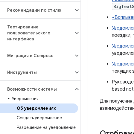
BigText
Рекомендации по стилю
«Всплыва
Тестирование
Уведомле
пользовательского
поездки, 
интерфейса
Уведомлен
уведомле
Миграция в Compose
Уведомле
текущих 
Инструменты
Руководс
based noti
Возможности системы
Уведомления
Для получения
взаимодействи
Об уведомлениях
Создать уведомление
Разрешение на уведомление
Отображе