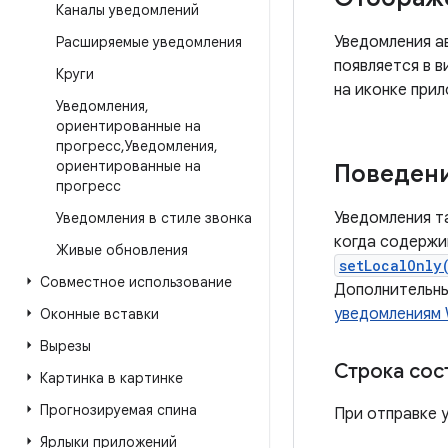
Каналы уведомлений
Уведомления а
Расширяемые уведомления
появляется в в
Круги
на иконке прил
Уведомления
,
ориентированные на
прогресс
,
Уведомления
,
ориентированные на
Поведени
прогресс
Уведомления т
Уведомления в стиле звонка
когда содержи
Живые обновления
setLocalOnly
Совместное использование
Дополнительны
уведомлениям 
Оконные вставки
Вырезы
Строка сос
Картинка в картинке
Прогнозируемая спина
При отправке 
Ярлыки приложений