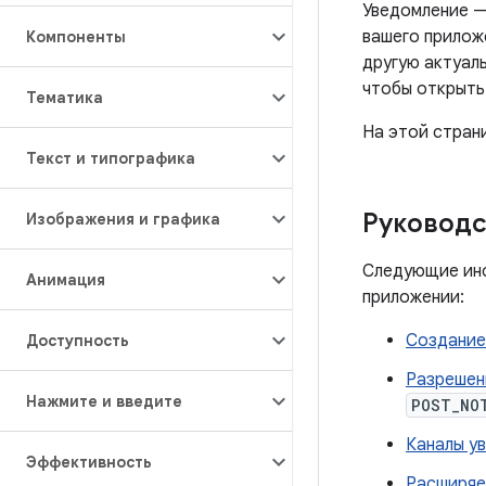
Уведомление —
вашего прилож
Компоненты
другую актуал
чтобы открыть
Тематика
На этой стран
Текст и типографика
Руководс
Изображения и графика
Следующие инс
Анимация
приложении:
Создание
Доступность
Разрешен
Нажмите и введите
POST_NO
Каналы у
Эффективность
Расширяе