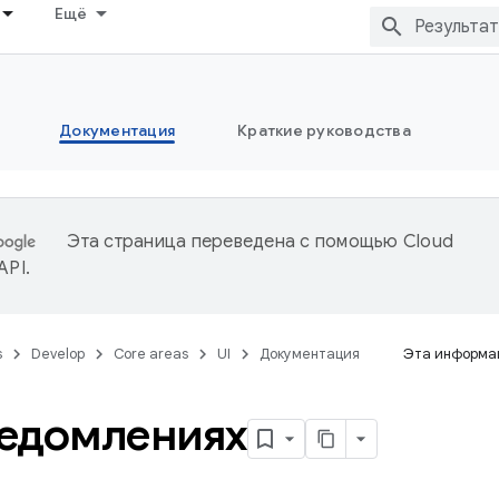
Ещё
Документация
Краткие руководства
Эта страница переведена с помощью
Cloud
 API
.
s
Develop
Core areas
UI
Документация
Эта информац
едомлениях