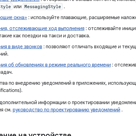
Style
или
MessagingStyle
.
ющие окна»
: используйте плавающие, расширяемые наложе
ния, отслеживающие ход выполнения
: отслеживайте иниц
такие как поездки на такси и доставка.
ия в виде звонков
: позволяют отличать входящие и текущ
ний.
ния об обновлениях в режиме реального времени
: отслежи
задач.
тва по внедрению уведомлений в приложениях, использую
fications).
 дополнительной информации о проектировании уведомлен
я см.
руководство по проектированию уведомлений
.
ние на устройстве