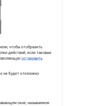
нели, чтобы отобразить
опки действий, если таковые
 позволяющую
остановить
но не будет отклонено
плавающем окне, называемом