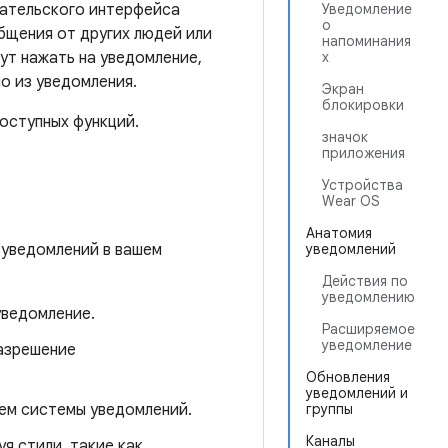
вательского интерфейса
Уведомление
о
бщения от других людей или
напоминания
ут нажать на уведомление,
х
о из уведомления.
Экран
блокировки
оступных функций.
значок
приложения
Устройства
Wear OS
Анатомия
 уведомлений в вашем
уведомлений
Действия по
уведомлению
уведомление.
Расширяемое
уведомление
разрешение
Обновления
уведомлений и
ием системы уведомлений.
группы
Каналы
я стили, такие как