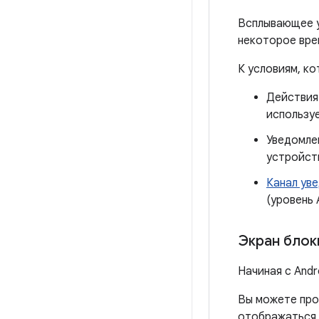
Всплывающее у
некоторое врем
К условиям, к
Действия
использу
Уведомле
устройств
Канал ув
(уровень 
Экран блок
Начиная с Andr
Вы можете про
отображаться 