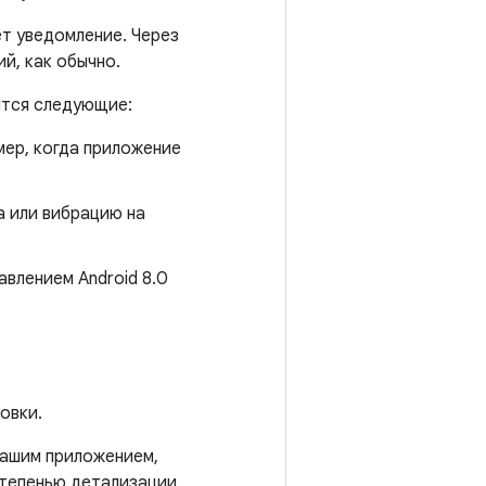
т уведомление. Через
й, как обычно.
ятся следующие:
мер, когда приложение
а или вибрацию на
влением Android 8.0
овки.
вашим приложением,
степенью детализации.