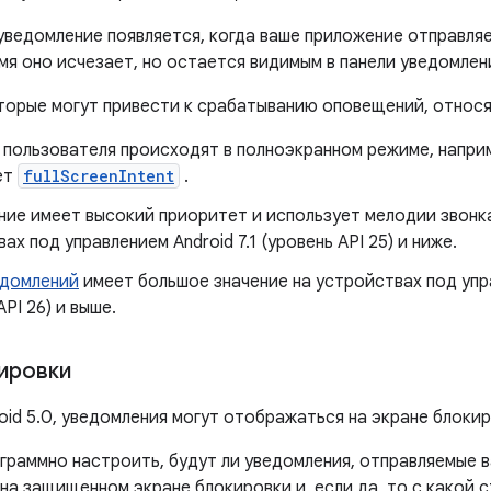
ведомление появляется, когда ваше приложение отправляе
я оно исчезает, но остается видимым в панели уведомлени
оторые могут привести к срабатыванию оповещений, относ
 пользователя происходят в полноэкранном режиме, напри
ет
fullScreenIntent
.
ние имеет высокий приоритет и использует мелодии звонк
ах под управлением Android 7.1 (уровень API 25) и ниже.
едомлений
имеет большое значение на устройствах под упра
API 26) и выше.
ировки
oid 5.0, уведомления могут отображаться на экране блокир
граммно настроить, будут ли уведомления, отправляемые 
на защищенном экране блокировки и, если да, то с какой 