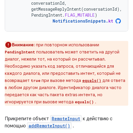
conversationId
,
getMessageReplyIntent
(
conversationId
),
PendingIntent
.
FLAG_MUTABLE
)
NotificationsSnippets
.
kt
Внимание:
при повторном использовании
пользователь может ответить на другой
PendingIntent
диалог, нежели тот, на который он рассчитывал.
Необходимо указать код запроса, отличающийся для
каждого диалога, или предоставить интент, который не
возвращает
при вызове метода
для ответа
true
equals()
в любом другом диалоге. Идентификатор диалога часто
передается как часть пакета extras интента, но
игнорируется при вызове метода
.
equals()
Прикрепите объект
RemoteInput
к действию с
помощью
addRemoteInput()
.