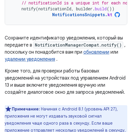
// notificationId is a unique int for each not
notify
(
notificationId
,
builder
.
build
())
NotificationsSnippets
.
kt
Сохраните идентификатор уведомления, который вы
передаете в
NotificationManagerCompat.notify()
,
поскольку он понадобится вам при
обновлении
или
удалении уведомления
.
Кроме того, для проверки работы базовых
уведомлений на устройствах под управлением Android
13 и выше включите уведомления вручную или
создайте диалоговое окно для запроса уведомлений.
Примечание:
Начиная с Android 8.1 (уровень API 27),
приложения не могут издавать звуковой сигнал
уведомления чаще одного раза в секунду. Если ваше
приложение отправляет несколько уведомлений в секунду,