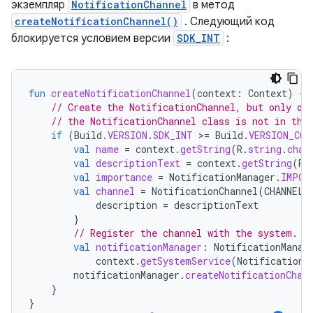
экземпляр
NotificationChannel
в метод
createNotificationChannel()
. Следующий код
блокируется условием версии
SDK_INT
:
fun
createNotificationChannel
(
context
:
Context
)
{
// Create the NotificationChannel, but only on
// the NotificationChannel class is not in the
if
(
Build
.
VERSION
.
SDK_INT
>
=
Build
.
VERSION_COD
val
name
=
context
.
getString
(
R
.
string
.
chan
val
descriptionText
=
context
.
getString
(
R
.
val
importance
=
NotificationManager
.
IMPOR
val
channel
=
NotificationChannel
(
CHANNEL_
description
=
descriptionText
}
// Register the channel with the system.
val
notificationManager
:
NotificationManag
context
.
getSystemService
(
NotificationM
notificationManager
.
createNotificationChan
}
}