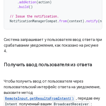
.
addAction
(
action
)
.
build
()
// Issue the notification.
NotificationManagerCompat
.
from
(
context
).
notify
(
not
Система запрашивает у пользователя ввод ответа при
срабатывании уведомления, как показано на рисунке
4.
Получить ввод пользователя из ответа
Чтобы получить ввод от пользователя через
пользовательский интерфейс ответа на уведомление,
вызовите метод
RemoteInput.getResultsFromIntent()
, передав ему
Intent
полученный вашим
BroadcastReceiver
: