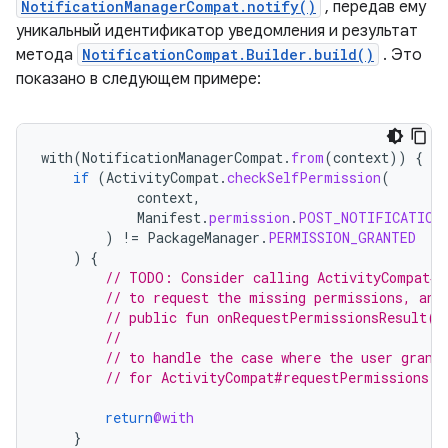
NotificationManagerCompat.notify()
, передав ему
уникальный идентификатор уведомления и результат
метода
NotificationCompat.Builder.build()
. Это
показано в следующем примере:
with
(
NotificationManagerCompat
.
from
(
context
))
{
if
(
ActivityCompat
.
checkSelfPermission
(
context
,
Manifest
.
permission
.
POST_NOTIFICATION
)
!=
PackageManager
.
PERMISSION_GRANTED
)
{
// TODO: Consider calling ActivityCompat#r
// to request the missing permissions, and
// public fun onRequestPermissionsResult(r
//                                        
// to handle the case where the user grant
// for ActivityCompat#requestPermissions f
return
@with
}