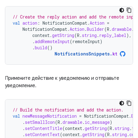
// Create the reply action and add the remote inpu
val
action
:
NotificationCompat
.
Action
=
NotificationCompat
.
Action
.
Builder
(
R
.
drawable
.
r
context
.
getString
(
R
.
string
.
reply_label
),
r
.
addRemoteInput
(
remoteInput
)
.
build
()
NotificationsSnippets
.
kt
Примените действие к уведомлению и отправьте
уведомление.
// Build the notification and add the action.
val
newMessageNotification
=
NotificationCompat
.
Bu
.
setSmallIcon
(
R
.
drawable
.
ic_message
)
.
setContentTitle
(
context
.
getString
(
R
.
string
.
ti
.
setContentText
(
context
.
getString
(
R
.
string
.
con