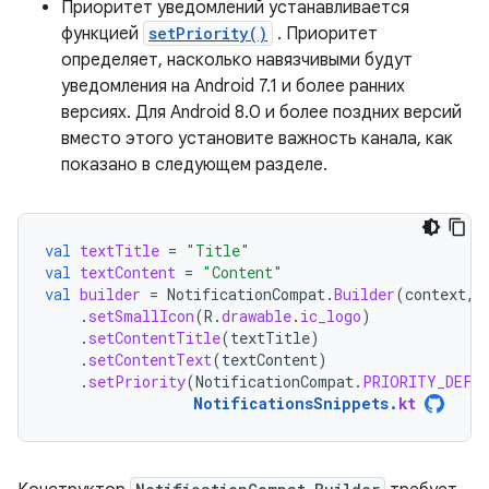
Приоритет уведомлений устанавливается
функцией
setPriority()
. Приоритет
определяет, насколько навязчивыми будут
уведомления на Android 7.1 и более ранних
версиях. Для Android 8.0 и более поздних версий
вместо этого установите важность канала, как
показано в следующем разделе.
val
textTitle
=
"Title"
val
textContent
=
"Content"
val
builder
=
NotificationCompat
.
Builder
(
context
,
.
setSmallIcon
(
R
.
drawable
.
ic_logo
)
.
setContentTitle
(
textTitle
)
.
setContentText
(
textContent
)
.
setPriority
(
NotificationCompat
.
PRIORITY_DEFA
NotificationsSnippets
.
kt