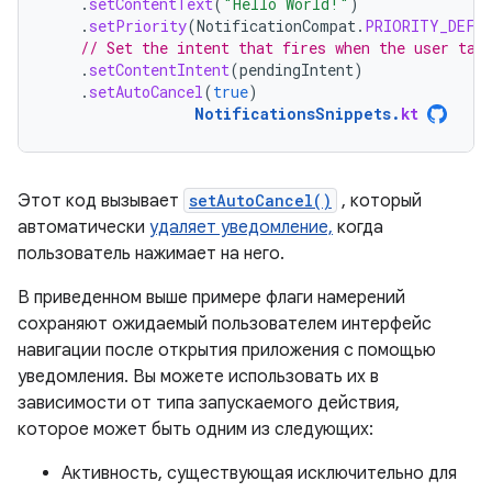
.
setContentText
(
"Hello World!"
)
.
setPriority
(
NotificationCompat
.
PRIORITY_DEFA
// Set the intent that fires when the user tap
.
setContentIntent
(
pendingIntent
)
.
setAutoCancel
(
true
)
NotificationsSnippets
.
kt
Этот код вызывает
setAutoCancel()
, который
автоматически
удаляет уведомление,
когда
пользователь нажимает на него.
В приведенном выше примере флаги намерений
сохраняют ожидаемый пользователем интерфейс
навигации после открытия приложения с помощью
уведомления. Вы можете использовать их в
зависимости от типа запускаемого действия,
которое может быть одним из следующих:
Активность, существующая исключительно для