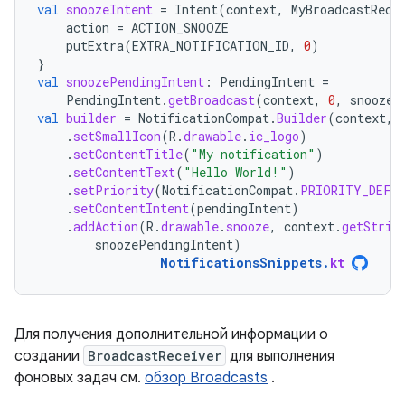
val
snoozeIntent
=
Intent
(
context
,
MyBroadcastRece
action
=
ACTION_SNOOZE
putExtra
(
EXTRA_NOTIFICATION_ID
,
0
)
}
val
snoozePendingIntent
:
PendingIntent
=
PendingIntent
.
getBroadcast
(
context
,
0
,
snoozeI
val
builder
=
NotificationCompat
.
Builder
(
context
,
.
setSmallIcon
(
R
.
drawable
.
ic_logo
)
.
setContentTitle
(
"My notification"
)
.
setContentText
(
"Hello World!"
)
.
setPriority
(
NotificationCompat
.
PRIORITY_DEFA
.
setContentIntent
(
pendingIntent
)
.
addAction
(
R
.
drawable
.
snooze
,
context
.
getStrin
snoozePendingIntent
)
NotificationsSnippets
.
kt
Для получения дополнительной информации о
создании
BroadcastReceiver
для выполнения
фоновых задач см.
обзор Broadcasts
.