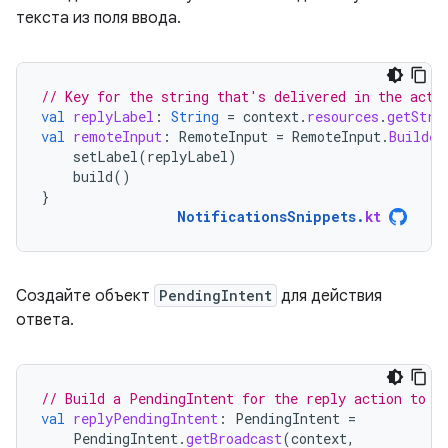
текста из поля ввода.
// Key for the string that's delivered in the acti
val
replyLabel
:
String
=
context
.
resources
.
getStri
val
remoteInput
:
RemoteInput
=
RemoteInput
.
Builder
setLabel
(
replyLabel
)
build
()
}
NotificationsSnippets
.
kt
Создайте объект
PendingIntent
для действия
ответа.
// Build a PendingIntent for the reply action to t
val
replyPendingIntent
:
PendingIntent
=
PendingIntent
.
getBroadcast
(
context
,