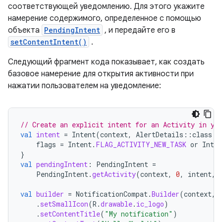
соответствующей уведомлению. Для этого укажите
намерение содержимого, определенное с помощью
объекта
PendingIntent
, и передайте его в
setContentIntent()
.
Следующий фрагмент кода показывает, как создать
базовое намерение для открытия активности при
нажатии пользователем на уведомление:
// Create an explicit intent for an Activity in yo
val
intent
=
Intent
(
context
,
AlertDetails
::
class
.
j
flags
=
Intent
.
FLAG_ACTIVITY_NEW_TASK
or
Inten
}
val
pendingIntent
:
PendingIntent
=
PendingIntent
.
getActivity
(
context
,
0
,
intent
,
val
builder
=
NotificationCompat
.
Builder
(
context
,
.
setSmallIcon
(
R
.
drawable
.
ic_logo
)
.
setContentTitle
(
"My notification"
)