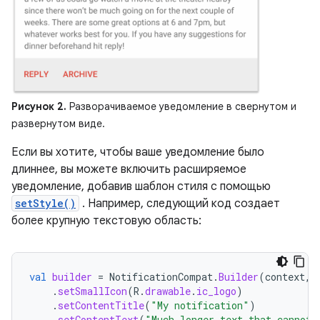
Рисунок 2.
Разворачиваемое уведомление в свернутом и
развернутом виде.
Если вы хотите, чтобы ваше уведомление было
длиннее, вы можете включить расширяемое
уведомление, добавив шаблон стиля с помощью
setStyle()
. Например, следующий код создает
более крупную текстовую область:
val
builder
=
NotificationCompat
.
Builder
(
context
,
.
setSmallIcon
(
R
.
drawable
.
ic_logo
)
.
setContentTitle
(
"My notification"
)
.
setContentText
(
"Much longer text that cannot 