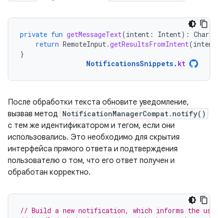
private
fun
getMessageText
(
intent
:
Intent
):
CharSe
return
RemoteInput
.
getResultsFromIntent
(
intent
}
NotificationsSnippets
.
kt
После обработки текста обновите уведомление,
вызвав метод
NotificationManagerCompat.notify()
с тем же идентификатором и тегом, если они
использовались. Это необходимо для скрытия
интерфейса прямого ответа и подтверждения
пользователю о том, что его ответ получен и
обработан корректно.
// Build a new notification, which informs the use