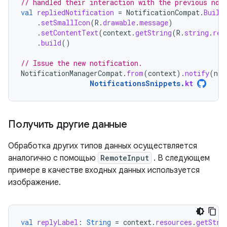
// handled their interaction with the previous not
val
repliedNotification
=
NotificationCompat
.
Build
.
setSmallIcon
(
R
.
drawable
.
message
)
.
setContentText
(
context
.
getString
(
R
.
string
.
rep
.
build
()
// Issue the new notification.
NotificationManagerCompat
.
from
(
context
).
notify
(
not
NotificationsSnippets
.
kt
Получить другие данные
Обработка других типов данных осуществляется
аналогично с помощью
RemoteInput
. В следующем
примере в качестве входных данных используется
изображение.
val
replyLabel
:
String
=
context
.
resources
.
getStri