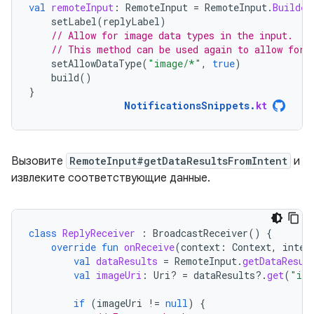
val
remoteInput
:
RemoteInput
=
RemoteInput
.
Builder
setLabel
(
replyLabel
)
// Allow for image data types in the input.
// This method can be used again to allow for 
setAllowDataType
(
"image/*"
,
true
)
build
()
}
NotificationsSnippets
.
kt
Вызовите
RemoteInput#getDataResultsFromIntent
и
извлеките соответствующие данные.
class
ReplyReceiver
:
BroadcastReceiver
()
{
override
fun
onReceive
(
context
:
Context
,
inten
val
dataResults
=
RemoteInput
.
getDataResul
val
imageUri
:
Uri? 
=
dataResults
?.
get
(
"ima
if
(
imageUri
!=
null
)
{