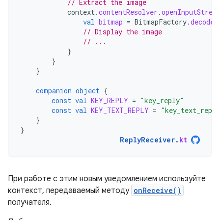
// Extract the image
context
.
contentResolver
.
openInputStrea
val
bitmap
=
BitmapFactory
.
decodeS
// Display the image
// ...
}
}
}
companion
object
{
const
val
KEY_REPLY
=
"key_reply"
const
val
KEY_TEXT_REPLY
=
"key_text_repl
}
}
ReplyReceiver
.
kt
При работе с этим новым уведомлением используйте
контекст, передаваемый методу
onReceive()
получателя.