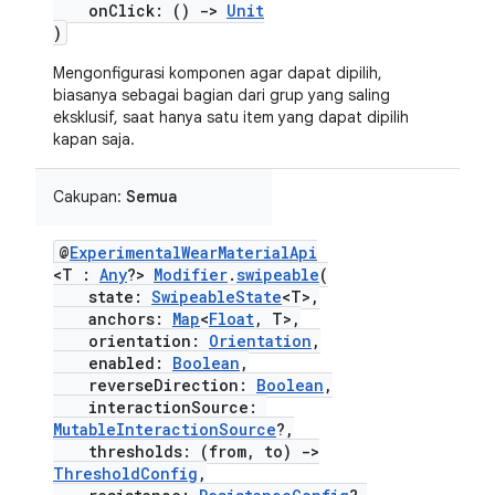
onClick: ()
->
Unit
)
Mengonfigurasi komponen agar dapat dipilih,
biasanya sebagai bagian dari grup yang saling
eksklusif, saat hanya satu item yang dapat dipilih
kapan saja.
Cakupan:
Semua
@
ExperimentalWearMaterialApi
<T :
Any
?>
Modifier
.
swipeable
(
state:
SwipeableState
<T>,
anchors:
Map
<
Float
, T>,
orientation:
Orientation
,
enabled:
Boolean
,
reverseDirection:
Boolean
,
interactionSource:
MutableInteractionSource
?,
thresholds: (from, to)
->
ThresholdConfig
,