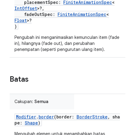
placementSpec:
FiniteAnimationSpec
<
IntOffset
>?,
fadeOutSpec:
FiniteAnimationSpec
<
Float
>?
)
Pengubah ini menganimasikan kemunculan item (fade
in), hilangnya (fade out), dan perubahan
penempatan (seperti pengurutan ulang item).
Batas
Cakupan:
Semua
Modifier
.
border
(border:
BorderStroke
, sha
pe:
Shape
)
Mengubah elemen untuk menambahkan batas