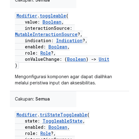
Cakupan:
Semua
Modifier
.
toggleable
(
value:
Boolean
,
interactionSource:
MutableInteractionSource
?,
indication:
Indication
?,
enabled:
Boolean
,
role:
Role
?,
onValueChange: (
Boolean
)
->
Unit
)
Mengonfigurasi komponen agar dapat dialihkan
melalui peristiwa input dan aksesibilitas.
Cakupan:
Semua
Modifier
.
triStateToggleable
(
state:
ToggleableState
,
enabled:
Boolean
,
role:
Role
?,