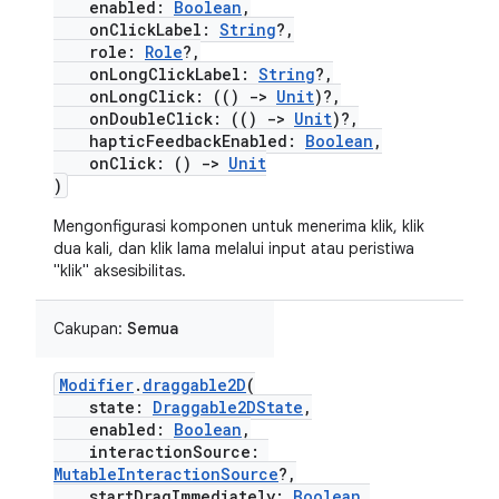
enabled:
Boolean
,
onClickLabel:
String
?,
role:
Role
?,
onLongClickLabel:
String
?,
onLongClick: (()
->
Unit
)?,
onDoubleClick: (()
->
Unit
)?,
hapticFeedbackEnabled:
Boolean
,
onClick: ()
->
Unit
)
Mengonfigurasi komponen untuk menerima klik, klik
dua kali, dan klik lama melalui input atau peristiwa
"klik" aksesibilitas.
Cakupan:
Semua
Modifier
.
draggable2D
(
state:
Draggable2DState
,
enabled:
Boolean
,
interactionSource:
MutableInteractionSource
?,
startDragImmediately:
Boolean
,