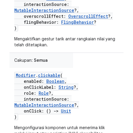
interactionSource:
MutableInteractionSource
?,
overscrollEffect:
OverscrollEffect
?,
flingBehavior:
FlingBehavior
?
)
Mengaktifkan gestur tarik antar rangkaian nilai yang
telah ditetapkan.
Cakupan:
Semua
Modifier
.
clickable
(
enabled:
Boolean
,
onClickLabel:
String
?,
role:
Role
?,
interactionSource:
MutableInteractionSource
?,
onClick: ()
->
Unit
)
Mengonfigurasi komponen untuk menerima klik