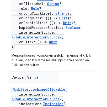
onClickLabel:
String
?,
role:
Role
?,
onLongClickLabel:
String
?,
onLongClick: (()
->
Unit
)?,
onDoubleClick: (()
->
Unit
)?,
hapticFeedbackEnabled:
Boolean
,
interactionSource:
MutableInteractionSource
?,
onClick: ()
->
Unit
)
Mengonfigurasi komponen untuk menerima klik, klik
dua kali, dan klik lama melalui input atau peristiwa
"klik" aksesibilitas.
Cakupan:
Semua
Modifier
.
combinedClickable
(
interactionSource:
MutableInteractionSource
?,
indication:
Indication
?,