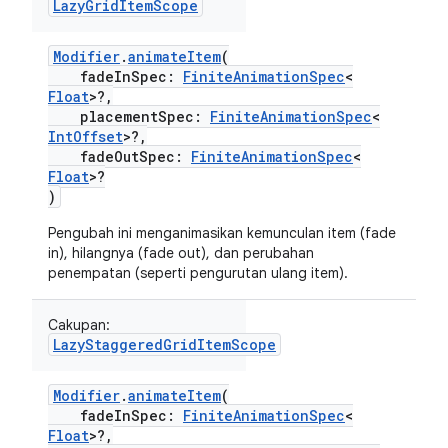
LazyGridItemScope
Modifier
.
animateItem
(
fadeInSpec:
FiniteAnimationSpec
<
Float
>?,
placementSpec:
FiniteAnimationSpec
<
IntOffset
>?,
fadeOutSpec:
FiniteAnimationSpec
<
Float
>?
)
Pengubah ini menganimasikan kemunculan item (fade
in), hilangnya (fade out), dan perubahan
penempatan (seperti pengurutan ulang item).
Cakupan:
LazyStaggeredGridItemScope
Modifier
.
animateItem
(
fadeInSpec:
FiniteAnimationSpec
<
Float
>?,