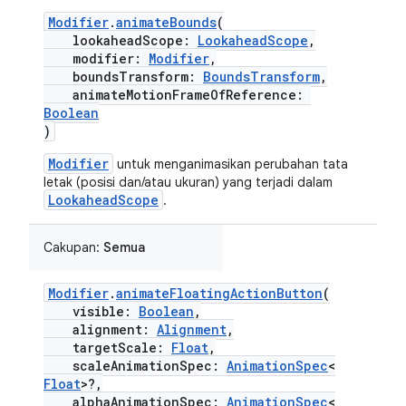
Modifier
.
animateBounds
(
lookaheadScope:
LookaheadScope
,
modifier:
Modifier
,
boundsTransform:
BoundsTransform
,
animateMotionFrameOfReference:
Boolean
)
Modifier
untuk menganimasikan perubahan tata
letak (posisi dan/atau ukuran) yang terjadi dalam
LookaheadScope
.
Cakupan:
Semua
Modifier
.
animateFloatingActionButton
(
visible:
Boolean
,
alignment:
Alignment
,
targetScale:
Float
,
scaleAnimationSpec:
AnimationSpec
<
Float
>?,
alphaAnimationSpec:
AnimationSpec
<