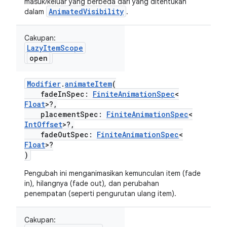
masuk/keluar yang berbeda dari yang ditentukan
AnimatedVisibility
dalam
.
Cakupan:
LazyItemScope
open
Modifier
.
animateItem
(
fadeInSpec:
FiniteAnimationSpec
<
Float
>?,
placementSpec:
FiniteAnimationSpec
<
IntOffset
>?,
fadeOutSpec:
FiniteAnimationSpec
<
Float
>?
)
Pengubah ini menganimasikan kemunculan item (fade
in), hilangnya (fade out), dan perubahan
penempatan (seperti pengurutan ulang item).
Cakupan: