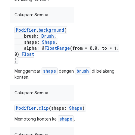
Cakupan:
Semua
Modifier
.
background
(
brush:
Brush
,
shape:
Shape
,
alpha: @
FloatRange
(from = 0.0, to = 1.
0)
Float
)
shape
brush
Menggambar
dengan
di belakang
konten.
Cakupan:
Semua
Modifier
.
clip
(shape:
Shape
)
shape
Memotong konten ke
.
Cakupan:
Semua