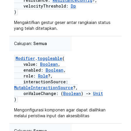
resistance:
ResistanceConfig
?,
velocityThreshold:
Dp
)
Mengaktifkan gestur geser antar rangkaian status
yang telah ditetapkan.
Cakupan:
Semua
Modifier
.
toggleable
(
value:
Boolean
,
enabled:
Boolean
,
role:
Role
?,
interactionSource:
MutableInteractionSource
?,
onValueChange: (
Boolean
)
->
Unit
)
Mengonfigurasi komponen agar dapat dialihkan
melalui peristiwa input dan aksesibilitas