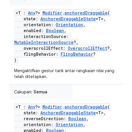
<T :
Any
?>
Modifier
.
anchoredDraggable
(
state:
AnchoredDraggableState
<T>,
orientation:
Orientation
,
enabled:
Boolean
,
interactionSource:
MutableInteractionSource
?,
overscrollEffect:
OverscrollEffect
?,
flingBehavior:
FlingBehavior
?
)
Mengaktifkan gestur tarik antar rangkaian nilai yang
telah ditetapkan.
Cakupan:
Semua
<T :
Any
?>
Modifier
.
anchoredDraggable
(
state:
AnchoredDraggableState
<T>,
reverseDirection:
Boolean
,
orientation:
Orientation
,
enabled:
Boolean
,