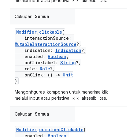
melalui input atau peristiwa "klik" aksesibilitas.
Cakupan:
Semua
Modifier
.
clickable
(
interactionSource:
MutableInteractionSource
?,
indication:
Indication
?,
enabled:
Boolean
,
onClickLabel:
String
?,
role:
Role
?,
onClick: ()
->
Unit
)
Mengonfigurasi komponen untuk menerima klik
melalui input atau peristiwa "klik" aksesibilitas.
Cakupan:
Semua
Modifier
.
combinedClickable
(
enabled:
Boolean
,