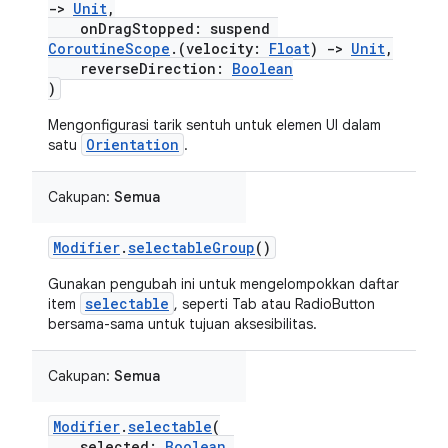
->
Unit
,
onDragStopped: suspend
CoroutineScope
.(velocity:
Float
)
->
Unit
,
reverseDirection:
Boolean
)
Mengonfigurasi tarik sentuh untuk elemen UI dalam
Orientation
satu
.
Cakupan:
Semua
Modifier
.
selectableGroup
()
Gunakan pengubah ini untuk mengelompokkan daftar
selectable
item
, seperti Tab atau RadioButton
bersama-sama untuk tujuan aksesibilitas.
Cakupan:
Semua
Modifier
.
selectable
(
selected:
Boolean
,