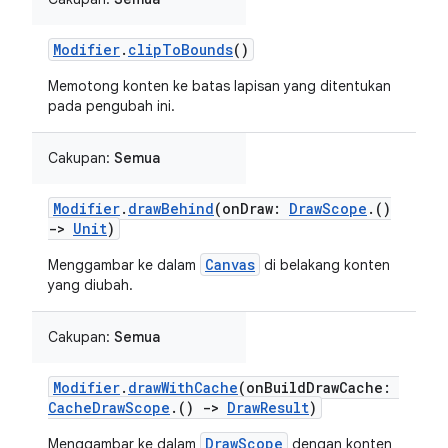
Modifier
.
clipToBounds
()
Memotong konten ke batas lapisan yang ditentukan
pada pengubah ini.
Cakupan:
Semua
Modifier
.
drawBehind
(onDraw:
DrawScope
.()
->
Unit
)
Canvas
Menggambar ke dalam
di belakang konten
yang diubah.
Cakupan:
Semua
Modifier
.
drawWithCache
(onBuildDrawCache:
CacheDrawScope
.()
->
DrawResult
)
DrawScope
Menggambar ke dalam
dengan konten