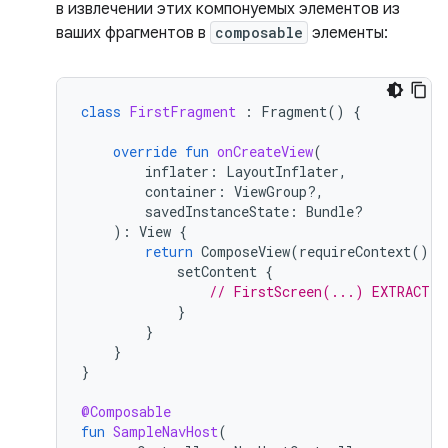
в извлечении этих компонуемых элементов из
ваших фрагментов в
composable
элементы:
class
FirstFragment
:
Fragment
()
{
override
fun
onCreateView
(
inflater
:
LayoutInflater
,
container
:
ViewGroup?,
savedInstanceState
:
Bundle?
):
View
{
return
ComposeView
(
requireContext
()).
setContent
{
// FirstScreen(...) EXTRACT F
}
}
}
}
@Composable
fun
SampleNavHost
(