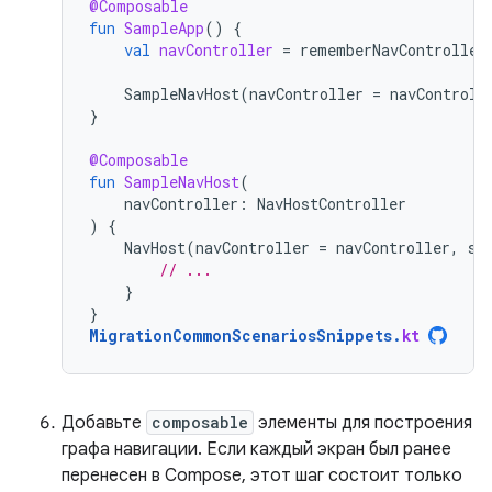
@Composable
fun
SampleApp
()
{
val
navController
=
rememberNavController
SampleNavHost
(
navController
=
navControll
}
@Composable
fun
SampleNavHost
(
navController
:
NavHostController
)
{
NavHost
(
navController
=
navController
,
st
// ...
}
}
MigrationCommonScenariosSnippets
.
kt
Добавьте
composable
элементы для построения
графа навигации. Если каждый экран был ранее
перенесен в Compose, этот шаг состоит только