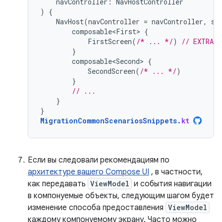
navController
:
NavHostController
)
{
NavHost
(
navController
=
navController
,
st
composable<First>
{
FirstScreen
(
/* ... */
)
// EXTRAC
}
composable<Second>
{
SecondScreen
(
/* ... */
)
}
// ...
}
}
MigrationCommonScenariosSnippets
.
kt
Если вы следовали рекомендациям по
архитектуре вашего Compose UI
, в частности,
как передавать
ViewModel
и события навигации
в компонуемые объекты, следующим шагом будет
изменение способа предоставления
ViewModel
каждому компонуемому экрану. Часто можно