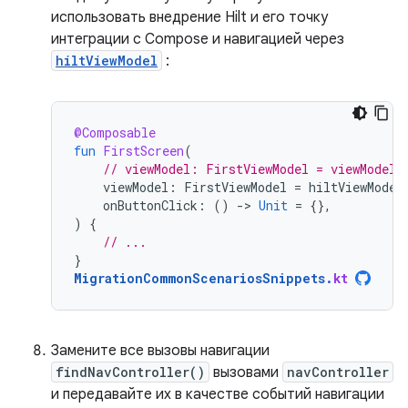
использовать внедрение Hilt и его точку
интеграции с Compose и навигацией через
hiltViewModel
:
@Composable
fun
FirstScreen
(
// viewModel: FirstViewModel = viewModel(
viewModel
:
FirstViewModel
=
hiltViewModel
onButtonClick
:
()
-
>
Unit
=
{},
)
{
// ...
}
MigrationCommonScenariosSnippets
.
kt
Замените все вызовы навигации
findNavController()
вызовами
navController
и передавайте их в качестве событий навигации