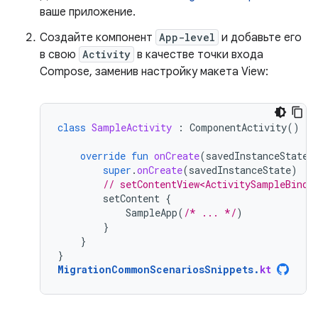
ваше приложение.
Создайте компонент
App-level
и добавьте его
в свою
Activity
в качестве точки входа
Compose, заменив настройку макета View:
class
SampleActivity
:
ComponentActivity
()
{
override
fun
onCreate
(
savedInstanceState
:
super
.
onCreate
(
savedInstanceState
)
// setContentView<ActivitySampleBindi
setContent
{
SampleApp
(
/* ... */
)
}
}
}
MigrationCommonScenariosSnippets
.
kt