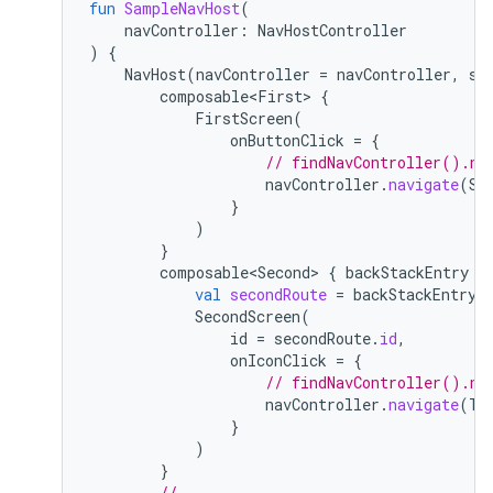
fun
SampleNavHost
(
navController
:
NavHostController
)
{
NavHost
(
navController
=
navController
,
st
composable<First>
{
FirstScreen
(
onButtonClick
=
{
// findNavController().na
navController
.
navigate
(
Se
}
)
}
composable<Second>
{
backStackEntry
-
val
secondRoute
=
backStackEntry
.
SecondScreen
(
id
=
secondRoute
.
id
,
onIconClick
=
{
// findNavController().na
navController
.
navigate
(
Th
}
)
}
// ...