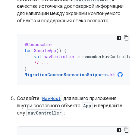
качестве источника достоверной информации
для навигации между экранами компонуемого
объекта и поддержания стека возврата:
@Composable
fun
SampleApp
()
{
val
navController
=
rememberNavController
// ...
}
MigrationCommonScenariosSnippets
.
kt
Создайте
NavHost
для вашего приложения
внутри составного объекта
App
и передайте
ему
navController
: