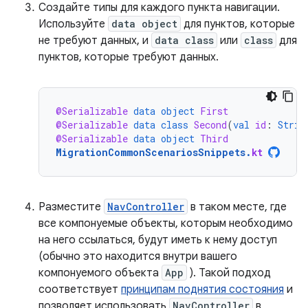
Создайте типы для каждого пункта навигации.
Используйте
data object
для пунктов, которые
не требуют данных, и
data class
или
class
для
пунктов, которые требуют данных.
@Serializable
data
object
First
@Serializable
data
class
Second
(
val
id
:
Strin
@Serializable
data
object
Third
MigrationCommonScenariosSnippets
.
kt
Разместите
NavController
в таком месте, где
все компонуемые объекты, которым необходимо
на него ссылаться, будут иметь к нему доступ
(обычно это находится внутри вашего
компонуемого объекта
App
). Такой подход
соответствует
принципам поднятия состояния
и
позволяет использовать
NavController
в