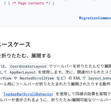
)
{
/* Page contents */
}
MigrationCommo
ユースケース
を折りたたむ、展開する
では、
CoordinatorLayout
でツールバーを折りたたんだり展
として
AppBarLayout
を使用します。次に、関連付けられたス
erView
や
NestedScrollView
など）の XML で
layout_beh
ール時にツールバーが折りたたまれたり展開されたりする動作
、
TopAppBarScrollBehavior
を使用して同様の効果を実現で
ルバーが表示されるように、折りたたみ/展開可能なツールバ