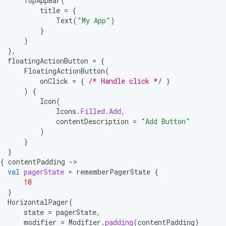
TopAppBar
(
title
=
{
Text
(
"My App"
)
}
)
},
floatingActionButton
=
{
FloatingActionButton
(
onClick
=
{
/* Handle click */
}
)
{
Icon
(
Icons
.
Filled
.
Add
,
contentDescription
=
"Add Button"
)
}
}
{
contentPadding
-
val
pagerState
=
rememberPagerState
{
10
}
HorizontalPager
(
state
=
pagerState
,
modifier
=
Modifier
.
padding
(
contentPadding
)