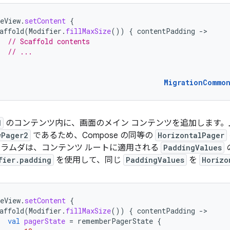
eView
.
setContent
{
affold
(
Modifier
.
fillMaxSize
())
{
contentPadding
-
// Scaffold contents
// ...
MigrationCommo
d
のコンテンツ内に、画面のメイン コンテンツを追加します。上記
wPager2
であるため、Compose の同等の
HorizontalPager
ラムダは、コンテンツ ルートに適用される
PaddingValues
fier.padding
を使用して、同じ
PaddingValues
を
Horizo
eView
.
setContent
{
affold
(
Modifier
.
fillMaxSize
())
{
contentPadding
-
val
pagerState
=
rememberPagerState
{