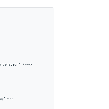
w_behavior"
/>-->

y">-->
