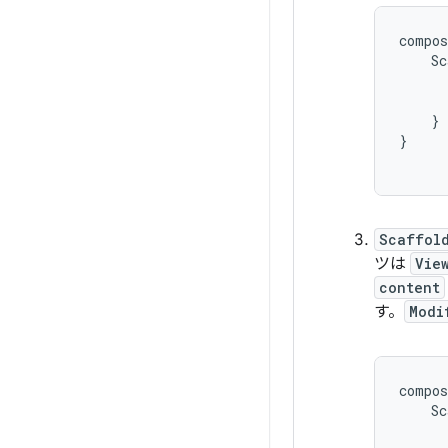
compos
Sc
}
}
Scaffol
ツは
Vie
content
す。
Modi
compos
Sc