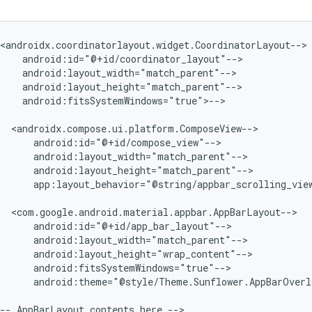
<androidx.coordinatorlayout.widget.CoordinatorLayout-->

android:id="@+id/coordinator_layout"-->

android:layout_width="match_parent"-->

android:layout_height="match_parent"-->

android:fitsSystemWindows="true">-->

<androidx.compose.ui.platform.ComposeView-->

android:id="@+id/compose_view"-->

android:layout_width="match_parent"-->

android:layout_height="match_parent"-->

app:layout_behavior="@string/appbar_scrolling_vie
<com.google.android.material.appbar.AppBarLayout-->

android:id="@+id/app_bar_layout"-->

android:layout_width="match_parent"-->

android:layout_height="wrap_content"-->

android:fitsSystemWindows="true"-->

android:theme="@style/Theme.Sunflower.AppBarOverla
--
AppBarLayout
contents
here
-->
