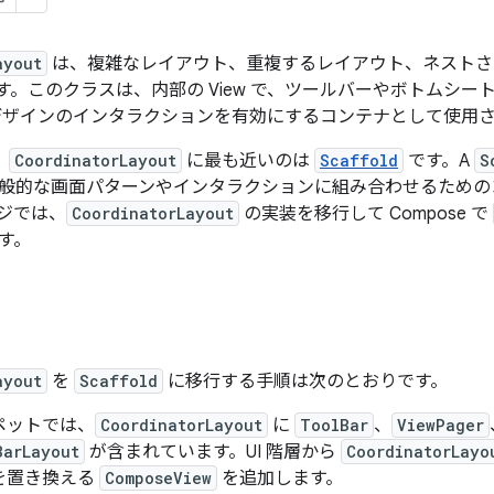
ayout
は、複雑なレイアウト、重複するレイアウト、ネストさ
す。このクラスは、内部の View で、ツールバーやボトムシー
デザインのインタラクションを有効にするコンテナとして使用
、
CoordinatorLayout
に最も近いのは
Scaffold
です。A
S
般的な画面パターンやインタラクションに組み合わせるための
ジでは、
CoordinatorLayout
の実装を移行して Compose で
す。
ayout
を
Scaffold
に移行する手順は次のとおりです。
ペットでは、
CoordinatorLayout
に
ToolBar
、
ViewPager
BarLayout
が含まれています。UI 階層から
CoordinatorLayo
を置き換える
ComposeView
を追加します。