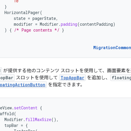
10
}
HorizontalPager
(
state
=
pagerState
,
modifier
=
Modifier
.
padding
(
contentPadding
)
)
{
/* Page contents */
}
MigrationCommo
d
が提供する他のコンテンツ スロットを使用して、画面要素
topBar
スロットを使用して
TopAppBar
を追加し、
floatin
loatingActionButton
を指定できます。
eView
.
setContent
{
affold
(
Modifier
.
fillMaxSize
(),
topBar
=
{