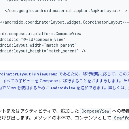
</com.google.android.material.appbar.AppBarLayout>-->

</androidx.coordinatorlayout.widget.CoordinatorLayout>--
droid:layout_height="match_parent"
は
であるため、
移行戦略
に応じて、この
rdinatorLayout
ViewGroup
、すべての子ビューを Compose に移行することをおすすめします。
 内で View を使用するために
を追加できます。詳しくは、
AndroidView
。
ントまたはアクティビティで、追加した
ComposeView
への参
を呼び出します。メソッドの本体で、コンテンツとして
Scaff