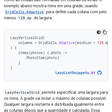
como as células são formadas em colunas ou linhas. O
exemplo abaixo mostra itens em uma grade, usando
GridCells.Adaptive
para definir cada coluna com pelo
menos
128.dp
de largura:
LazyVerticalGrid
(
columns
=
GridCells
.
Adaptive
(
minSize
=
128.
dp
)
)
{
items
(
photos
)
{
photo
-
PhotoItem
(
photo
)
}
}
LazyListSnippets
.
kt
LazyVerticalGrid
permite especificar uma largura para
os itens. A grade vai incluir o máximo de colunas possível.
Qualquer largura restante é distribuída igualmente entre
as colunas depois que a quantidade é calculada. Essa