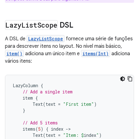
Lazy
List
Scope
DSL
A DSL de
LazyListScope
fornece uma série de funções
para descrever itens no layout. No nível mais básico,
item()
adiciona um único item e
items(Int)
adiciona
vários itens:
LazyColumn
{
// Add a single item
item
{
Text
(
text
=
"First item"
)
}
// Add 5 items
items
(
5
)
{
index
-
Text
(
text
=
"Item: 
$
index
"
)