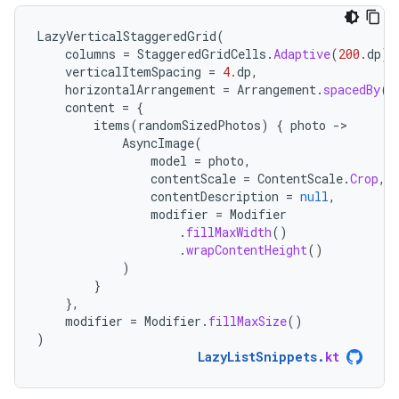
LazyVerticalStaggeredGrid
(
columns
=
StaggeredGridCells
.
Adaptive
(
200.
dp
),
verticalItemSpacing
=
4.
dp
,
horizontalArrangement
=
Arrangement
.
spacedBy
(
4
content
=
{
items
(
randomSizedPhotos
)
{
photo
-
AsyncImage
(
model
=
photo
,
contentScale
=
ContentScale
.
Crop
,
contentDescription
=
null
,
modifier
=
Modifier
.
fillMaxWidth
()
.
wrapContentHeight
()
)
}
},
modifier
=
Modifier
.
fillMaxSize
()
)
LazyListSnippets
.
kt