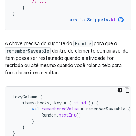
// ...
}
}
LazyListSnippets
.
kt
A chave precisa do suporte do
Bundle
para que o
rememberSaveable
dentro do elemento combinável do
item possa ser restaurado quando a atividade for
recriada ou até mesmo quando você rolar a tela para
fora desse item e voltar.
LazyColumn
{
items
(
books
,
key
=
{
it
.
id
})
{
val
rememberedValue
=
rememberSaveable
{
Random
.
nextInt
()
}
}
}