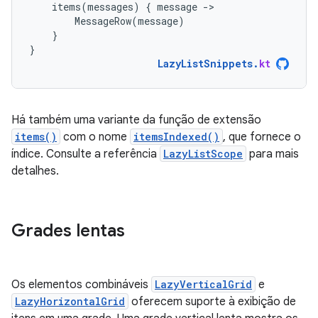
items
(
messages
)
{
message
-
MessageRow
(
message
)
}
}
LazyListSnippets
.
kt
Há também uma variante da função de extensão
items()
com o nome
itemsIndexed()
, que fornece o
índice. Consulte a referência
LazyListScope
para mais
detalhes.
Grades lentas
Os elementos combináveis
LazyVerticalGrid
e
LazyHorizontalGrid
oferecem suporte à exibição de