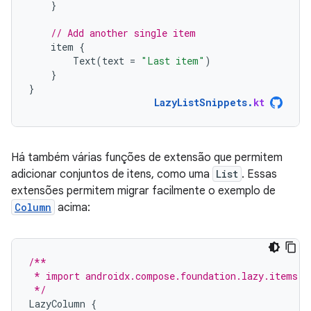
}
// Add another single item
item
{
Text
(
text
=
"Last item"
)
}
}
LazyListSnippets
.
kt
Há também várias funções de extensão que permitem
adicionar conjuntos de itens, como uma
List
. Essas
extensões permitem migrar facilmente o exemplo de
Column
acima:
/**
 * import androidx.compose.foundation.lazy.items
 */
LazyColumn
{