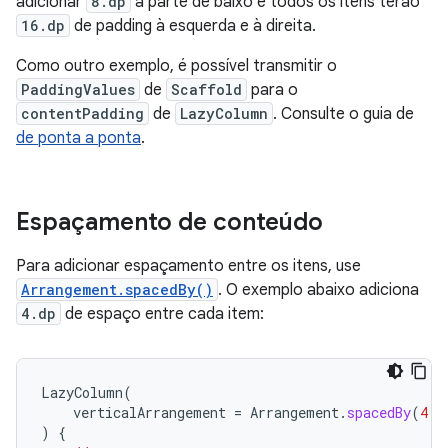
adicionar
8.dp
à parte de baixo e todos os itens terão
16.dp
de padding à esquerda e à direita.
Como outro exemplo, é possível transmitir o
PaddingValues
de
Scaffold
para o
contentPadding
de
LazyColumn
. Consulte o guia de
de ponta a ponta
.
Espaçamento de conteúdo
Para adicionar espaçamento entre os itens, use
Arrangement.spacedBy()
. O exemplo abaixo adiciona
4.dp
de espaço entre cada item:
LazyColumn
(
verticalArrangement
=
Arrangement
.
spacedBy
(
4.
d
)
{