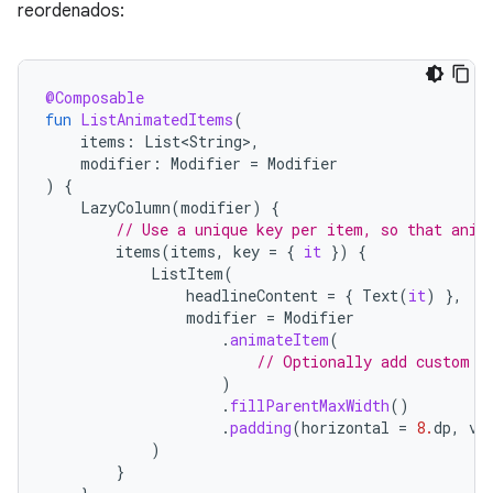
reordenados:
@Composable
fun
ListAnimatedItems
(
items
:
List<String>
,
modifier
:
Modifier
=
Modifier
)
{
LazyColumn
(
modifier
)
{
// Use a unique key per item, so that anim
items
(
items
,
key
=
{
it
})
{
ListItem
(
headlineContent
=
{
Text
(
it
)
},
modifier
=
Modifier
.
animateItem
(
// Optionally add custom a
)
.
fillParentMaxWidth
()
.
padding
(
horizontal
=
8.
dp
,
ve
)
}