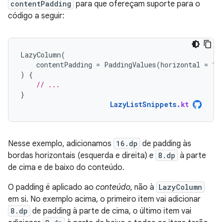
contentPadding
para que ofereçam suporte para o
código a seguir:
LazyColumn
(
contentPadding
=
PaddingValues
(
horizontal
=
16
)
{
// ...
}
LazyListSnippets
.
kt
Nesse exemplo, adicionamos
16.dp
de padding às
bordas horizontais (esquerda e direita) e
8.dp
à parte
de cima e de baixo do conteúdo.
O padding é aplicado ao
conteúdo
, não à
LazyColumn
em si. No exemplo acima, o primeiro item vai adicionar
8.dp
de padding à parte de cima, o último item vai