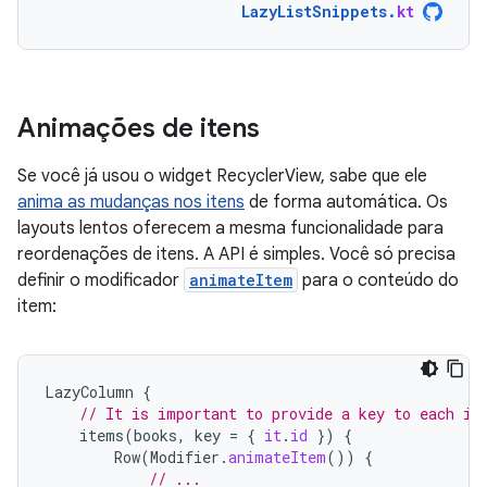
LazyListSnippets
.
kt
Animações de itens
Se você já usou o widget RecyclerView, sabe que ele
anima as mudanças nos itens
de forma automática. Os
layouts lentos oferecem a mesma funcionalidade para
reordenações de itens. A API é simples. Você só precisa
definir o modificador
animateItem
para o conteúdo do
item:
LazyColumn
{
// It is important to provide a key to each it
items
(
books
,
key
=
{
it
.
id
})
{
Row
(
Modifier
.
animateItem
())
{
// ...