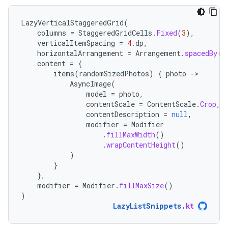
LazyVerticalStaggeredGrid
(
columns
=
StaggeredGridCells
.
Fixed
(
3
),
verticalItemSpacing
=
4.
dp
,
horizontalArrangement
=
Arrangement
.
spacedBy
(
4
content
=
{
items
(
randomSizedPhotos
)
{
photo
-
AsyncImage
(
model
=
photo
,
contentScale
=
ContentScale
.
Crop
,
contentDescription
=
null
,
modifier
=
Modifier
.
fillMaxWidth
()
.
wrapContentHeight
()
)
}
},
modifier
=
Modifier
.
fillMaxSize
()
)
LazyListSnippets
.
kt