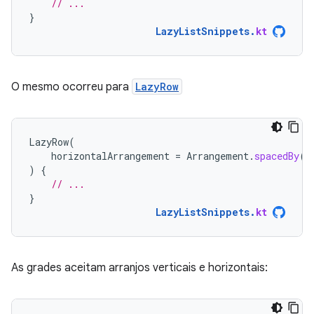
// ...
}
LazyListSnippets
.
kt
O mesmo ocorreu para
LazyRow
LazyRow
(
horizontalArrangement
=
Arrangement
.
spacedBy
(
4
)
{
// ...
}
LazyListSnippets
.
kt
As grades aceitam arranjos verticais e horizontais: