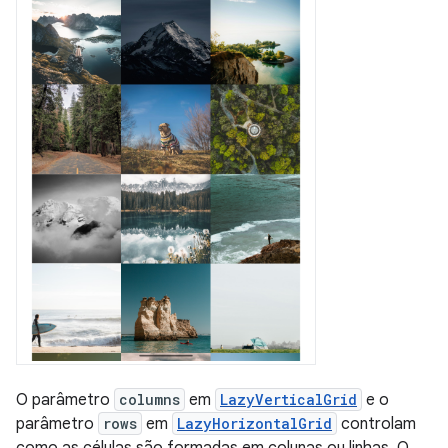
O parâmetro
columns
em
LazyVerticalGrid
e o
parâmetro
rows
em
LazyHorizontalGrid
controlam