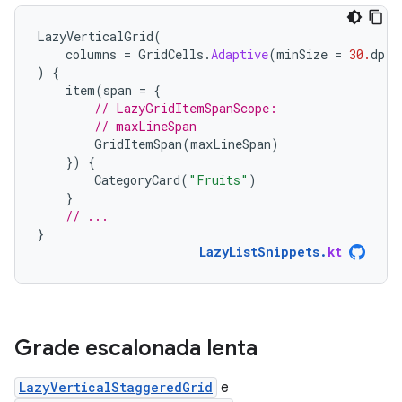
LazyVerticalGrid
(
columns
=
GridCells
.
Adaptive
(
minSize
=
30.
dp
)
)
{
item
(
span
=
{
// LazyGridItemSpanScope:
// maxLineSpan
GridItemSpan
(
maxLineSpan
)
})
{
CategoryCard
(
"Fruits"
)
}
// ...
}
LazyListSnippets
.
kt
Grade escalonada lenta
LazyVerticalStaggeredGrid
e