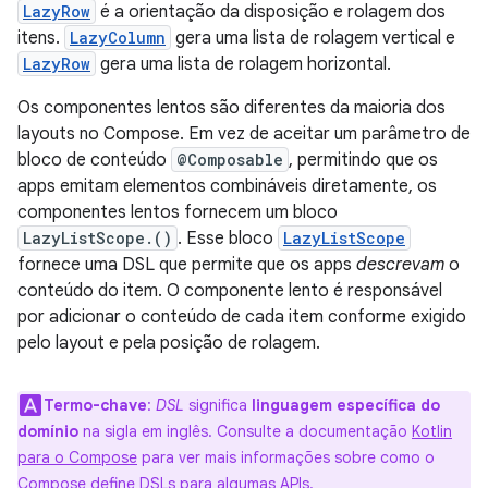
LazyRow
é a orientação da disposição e rolagem dos
itens.
LazyColumn
gera uma lista de rolagem vertical e
LazyRow
gera uma lista de rolagem horizontal.
Os componentes lentos são diferentes da maioria dos
layouts no Compose. Em vez de aceitar um parâmetro de
bloco de conteúdo
@Composable
, permitindo que os
apps emitam elementos combináveis diretamente, os
componentes lentos fornecem um bloco
LazyListScope.()
. Esse bloco
LazyListScope
fornece uma DSL que permite que os apps
descrevam
o
conteúdo do item. O componente lento é responsável
por adicionar o conteúdo de cada item conforme exigido
pelo layout e pela posição de rolagem.
Termo-chave
:
DSL
significa
linguagem específica do
domínio
na sigla em inglês. Consulte a documentação
Kotlin
para o Compose
para ver mais informações sobre como o
Compose define DSLs para algumas APIs.