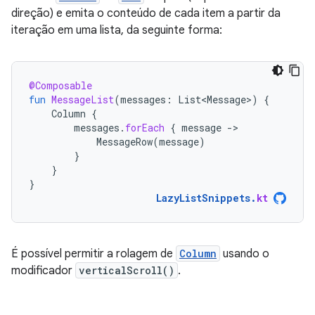
direção) e emita o conteúdo de cada item a partir da
iteração em uma lista, da seguinte forma:
@Composable
fun
MessageList
(
messages
:
List<Message>
)
{
Column
{
messages
.
forEach
{
message
-
MessageRow
(
message
)
}
}
}
LazyListSnippets
.
kt
É possível permitir a rolagem de
Column
usando o
modificador
verticalScroll()
.