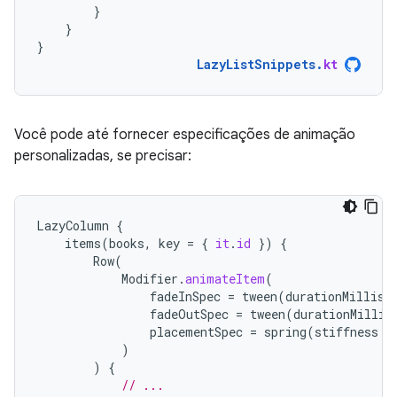
}
}
}
LazyListSnippets
.
kt
Você pode até fornecer especificações de animação
personalizadas, se precisar:
LazyColumn
{
items
(
books
,
key
=
{
it
.
id
})
{
Row
(
Modifier
.
animateItem
(
fadeInSpec
=
tween
(
durationMillis
fadeOutSpec
=
tween
(
durationMillis
placementSpec
=
spring
(
stiffness
=
)
)
{
// ...