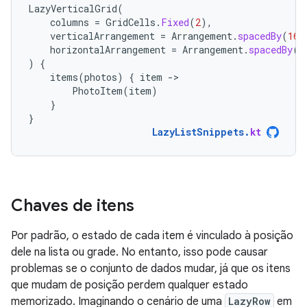
LazyVerticalGrid
(
columns
=
GridCells
.
Fixed
(
2
),
verticalArrangement
=
Arrangement
.
spacedBy
(
16.
horizontalArrangement
=
Arrangement
.
spacedBy
(
1
)
{
items
(
photos
)
{
item
-
PhotoItem
(
item
)
}
}
LazyListSnippets
.
kt
Chaves de itens
Por padrão, o estado de cada item é vinculado à posição
dele na lista ou grade. No entanto, isso pode causar
problemas se o conjunto de dados mudar, já que os itens
que mudam de posição perdem qualquer estado
memorizado. Imaginando o cenário de uma
LazyRow
em