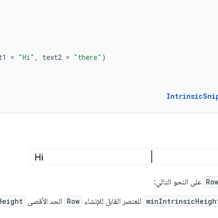
t1
=
"Hi"
,
text2
=
"there"
)
IntrinsicSni
Ro
على النحو التالي:
minIntrinsicHeigh
للعنصر القابل للإنشاء
Row
الحد الأقصى
Height