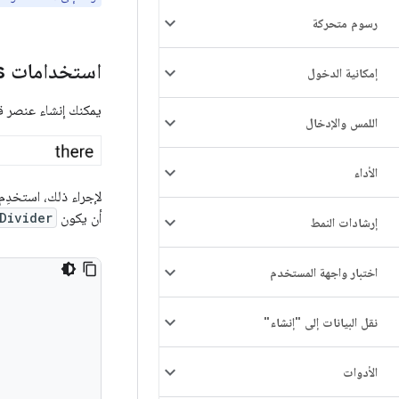
رسوم متحركة
استخدامات Intrinsics
إمكانية الدخول
يمكنك إنشاء عنصر ق
اللمس والإدخال
الأداء
لإجراء ذلك، استخدِم
أن يكون
Divider
إرشادات النمط
اختبار واجهة المستخدم
نقل البيانات إلى "إنشاء"
الأدوات