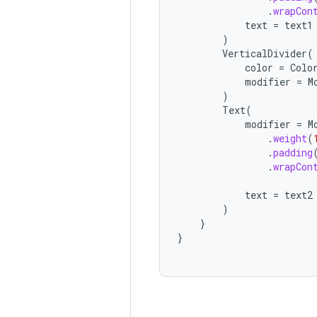
.
wrapCon
text
=
text1
)
VerticalDivider
(
color
=
Colo
modifier
=
M
)
Text
(
modifier
=
M
.
weight
(
.
padding
.
wrapCon
text
=
text2
)
}
}