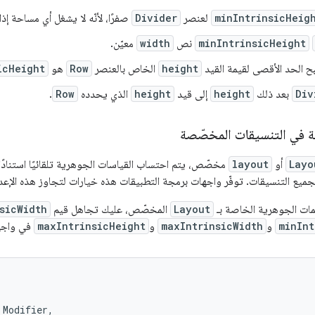
minIntrinsicHeig
لعنصر
Divider
صفرًا، لأنّه لا يشغل أي مساحة إذ
minIntrinsicHeight
نص
width
معيّن.
بح الحد الأقصى لقيمة القيد
height
الخاص بالعنصر
Row
هو
icHeight
Div
بعد ذلك
height
إلى قيد
height
الذي يحدده
Row
.
ة في التنسيقات المخصّصة
Layo
أو
layout
مخصّص، يتم احتساب القياسات الجوهرية تلقائيًا استنادًا إ
ع التنسيقات. توفّر واجهات برمجة التطبيقات هذه خيارات لتجاوز هذه الإعداد
ات الجوهرية الخاصة بـ
Layout
المخصّص، عليك تجاهل قيم
sicWidth
minInt
و
maxIntrinsicWidth
و
maxIntrinsicHeight
في واج
Modifier
,