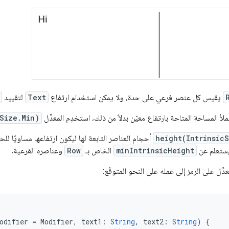
يقيس كل عنصر فرعي على حدة، ولا يمكن استخدام ارتفاع
Text
لتقييد
لأ المساحة المتاحة بارتفاع معيّن بدلاً من ذلك، استخدِم المعدِّل
cSize.Min)
height(Intrinsic
أحجام العناصر التابعة لها ليكون ارتفاعها مساويًا للحد 
ه يستعلم عن
minIntrinsicHeight
الخاص بـ
Row
وعناصره الفرعية.
ِّل على الرمز إلى عمله على النحو المتوقّع:
odifier
=
Modifier
,
text1
:
String
,
text2
:
String
)
{