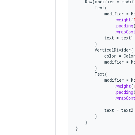
Row
(
modifier
=
modif
Text
(
modifier
=
M
.
weight
(
.
padding
.
wrapCon
text
=
text1
)
VerticalDivider
(
color
=
Colo
modifier
=
M
)
Text
(
modifier
=
M
.
weight
(
.
padding
.
wrapCon
text
=
text2
)
}
}