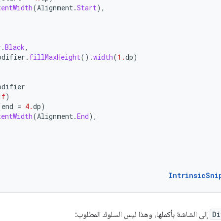
tentWidth
(
Alignment
.
Start
),
r
.
Black
,
odifier
.
fillMaxHeight
().
width
(
1.
dp
)
odifier
1f
)
(
end
=
4.
dp
)
tentWidth
(
Alignment
.
End
),
IntrinsicSni
Di
إلى الشاشة بأكملها، وهذا ليس السلوك المطلوب: