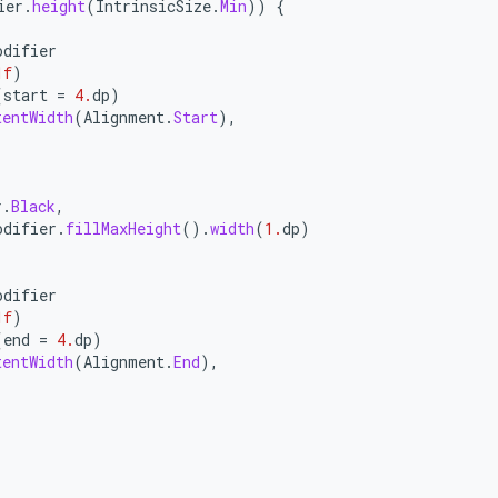
ier
.
height
(
IntrinsicSize
.
Min
))
{
odifier
1f
)
(
start
=
4.
dp
)
tentWidth
(
Alignment
.
Start
),
r
.
Black
,
odifier
.
fillMaxHeight
().
width
(
1.
dp
)
odifier
1f
)
(
end
=
4.
dp
)
tentWidth
(
Alignment
.
End
),