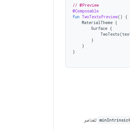
// @Preview
@Composable
fun
TwoTextsPreview
()
{
MaterialTheme
{
Surface
{
TwoTexts
(
tex
}
}
}
minIntrinsic
للعناصر