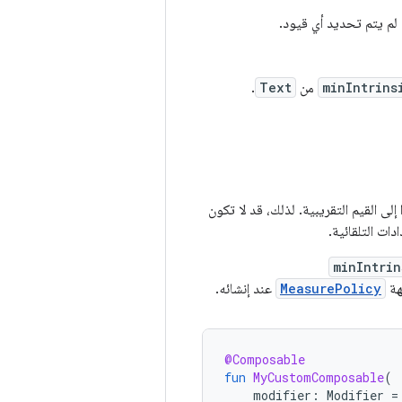
ا لم يتم تحديد أي قيود.
minIntrins
من
Text
.
لى القيم التقريبية. لذلك، قد لا تكون
ات التلقائية.
minIntrin
هة
MeasurePolicy
عند إنشائه.
@Composable
fun
MyCustomComposable
(
modifier
:
Modifier
=