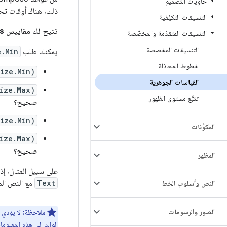
حاويات التصميم
ذلك، هناك أوقات تح
التنسيقات التكيُّفية
تتيح لك مقاييس Intrinsics إرسال طلبات بحث عن الأطفال قبل قياس أدائهم فعليًا.
التنسيقات المتقدّمة والمخصّصة
التنسيقات المخصصة
يمكنك طلب
e.Min
خطوط المحاذاة
Size.Min)
القياسات الجوهرية
Size.Max)
تتبُّع مستوى الظهور
صحيح؟
Size.Min)
المكوِّنات
Size.Max)
صحيح؟
المظهر
على سبيل المثال، إذ
Text
مع النص ال
النص وأسلوب الخط
الصور والرسومات
ملاحظة:
لا يؤدي 
الوالد إلى هذه المعلوم