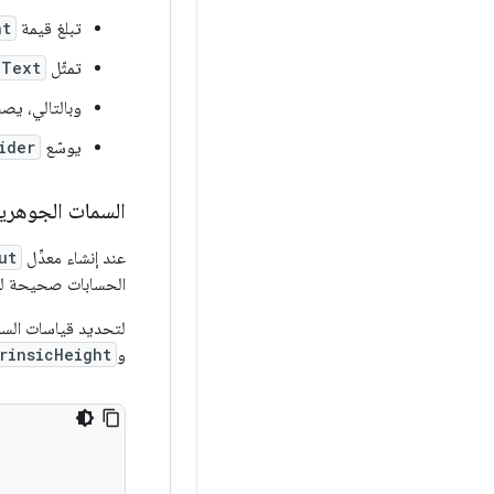
تبلغ قيمة
ht
تمثّل
Text
وبالتالي، يص
يوسّع
ider
السمات الجوهري
عند إنشاء معدِّل
ut
الحسابات صحيحة لجمي
لتحديد قياسات السم
و
rinsicHeight