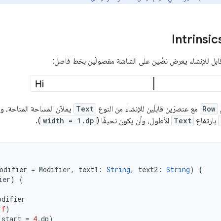
ابل للإنشاء يعرض نصَّين على الشاشة مفصولَين بخط فاصل:
Row
مع عنصرَين قابلَين للإنشاء من النوع
Text
يملآن المساحة المتاحة، 
بارتفاع
Text
الأطول، وأن يكون نحيفًا (
width = 1.dp
).
odifier
=
Modifier
,
text1
:
String
,
text2
:
String
)
{
ier
)
{
odifier
1f
)
(
start
=
4.
dp
)