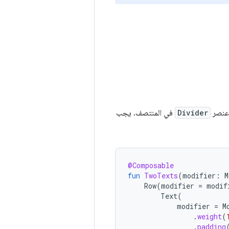
وعنصر
Divider
في المنتصف. يجب
@Composable
fun
TwoTexts
(
modifier
:
M
Row
(
modifier
=
modif
Text
(
modifier
=
M
.
weight
(
.
padding