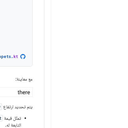
ppets
.
kt
مع معاينة:
يتم تحديد ارتفاع
w
تمثّل قيمة
t
التابعة له.