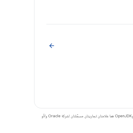
arrow_back
. إنّ Java وOpenJDK هما علامتان تجاريتان مسجَّلتان لشركة Oracle و/أو