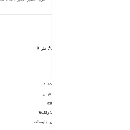
X
متابعة AndroidDev@ على X
مزيد من المعلومات حول نظام
استكشاف
التشغيل ANDROID
ألعاب فيديو
Android
تعلُم الآلة
Android for Enterprise
الصحة واللياقة
الأمان
الكاميرا والوسائط
المصدر