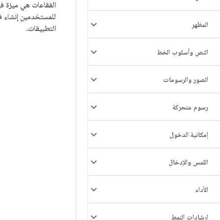
الفقاعات هي ميزة ف
للمستخدمين إنشاء فق
المظهر
التطبيقات.
النص وأسلوب الخط
الصور والرسومات
رسوم متحركة
إمكانية الدخول
اللمس والإدخال
الأداء
إرشادات النمط