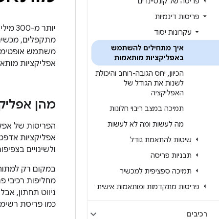
פריסה של קונטיינרים
פריסות דינמיות
עקרונות יסוד
איך מתחילים להשתמש
משתמש אופטימלי
באפליקציות מותאמות
אפליקציות מותאמ
הכיוון
,
יחס הגובה-רוחב והיכולת
לשנות את הגודל של
האפליקציה
מהן אפליק
תמיכה במצב ריבוי חלונות
מה לעשות ומה לא לעשות
הפריסות של אפלי
אפליקציות אדפטי
שיטות להתאמת גודל
ולשינויים בצפיפו
תבניות פריסה
במקום רק למתוח 
תמיכה ספציפית למכשיר
מחליפות רכיבי פר
פריסות מתקדמות ומותאמות אישית
ניווט תחתון, אבל
כמו פריסת רשימה 
רכיבים