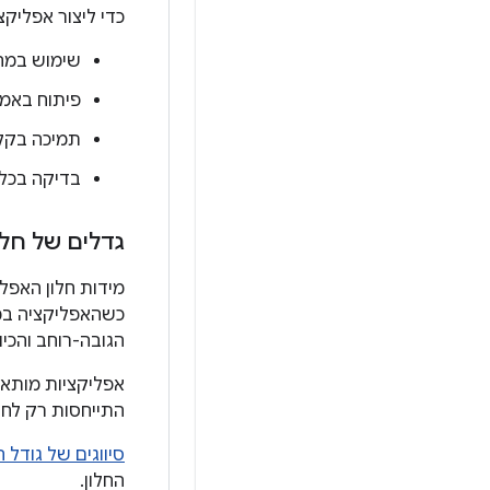
כדי ליצור אפליק
שימוש במחל
פיתוח באמצעות ספריית e
תמיכה בקלט
בדיקה בכל 
גדלים של חלו
מידות חלון האפל
כשהאפליקציה במסך
הגובה-רוחב והכיו
אפליקציות מותאמו
התייחסות רק לחל
סיווגים של גודל ה
החלון.