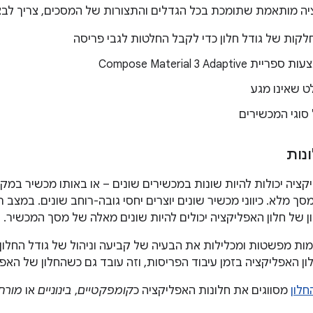
ציה מותאמת שתומכת בכל הגדלים והתצורות של המסכים, צריך לב
קות של גודל חלון כדי לקבל החלטות לגבי פריסה
Compose Material 3 Adaptiv
 שאינו מגע
סוגי המכשירים
נות
יקציה יכולות להיות שונות במכשירים שונים – או באותו מכשיר ב
 מלא. כיווני מכשיר שונים יוצרים יחסי גובה-רוחב שונים. במצב ריב
ון של חלון האפליקציה יכולים להיות שונים מאלה של מסך המכשיר.
ת מפשטות ומכלילות את הבעיה של קביעה וניהול של גודל החלון, יח
ון האפליקציה בזמן עיבוד הפריסות, וזה עובד גם כשהחלון של האפ
חלון
מסווגים את חלונות האפליקציה כ
קומפקטיים
,
בינוניים
או
מורח