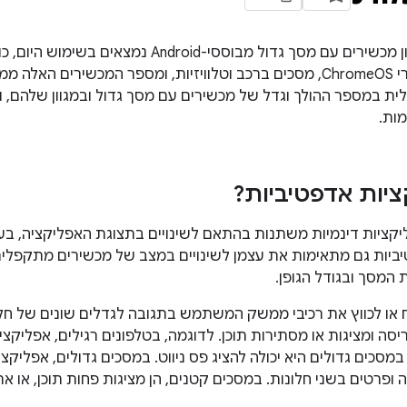
יותר מ-300 מיליון מכשירים עם מסך גדול מבוססי-roid
מתקפלים, מכשירי ChromeOS, מסכים ברכב וטלוויזיות, ומספר המכשירים 
ת במספר ההולך וגדל של
מכשירים
עם מסך גדול ובמגוון שלהם, ו
ות.
ציות אדפטיביות?
קציות דינמיות משתנות בהתאם לשינויים בתצוגת האפליקציה, בעי
ביות גם מתאימות את עצמן לשינויים במצב של מכשירים מתקפלים,
ת המסך ובגודל הגופן.
או לכווץ את רכיבי ממשק המשתמש בתגובה לגדלים שונים של חלו
יסה ומציגות או מסתירות תוכן. לדוגמה, בטלפונים רגילים, אפליקצ
 במסכים גדולים היא יכולה להציג פס ניווט. במסכים גדולים, אפליקצי
ופרטים בשני חלונות. במסכים קטנים, הן מציגות פחות תוכן, או 