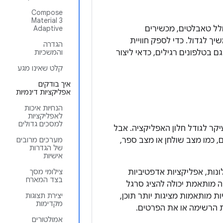
‫Compose
Material 3
And נמצאים בשימוש היום, כולל טאבלטים, מכשירים
Adaptive
האלה ממשיך לגדול. כדי לספק חוויית
הגדרה
גם ב
טלפונים
רגילים, כדאי ליצור
והמשכיות
קלט שאינו מגע
איך בודקים
אפליקציות דינמיות
הנחיות איכות
לאפליקציות
למסכים גדולים
קר לגודל חלון האפליקציה. אבל
 כמו מצב שולחן או מצב ספר,
מערכים מרובים
של הגדרות
אישיות
נות, אפליקציות אדפטיביות
צילומי מסך
בצד המארח
יה מותאמת יכולה להציג סרגל
ות מותאמות מציגות יותר תוכן,
יצירת תצוגות
מקדימות
את הרשימה או את הפרטים.
אמולטורים