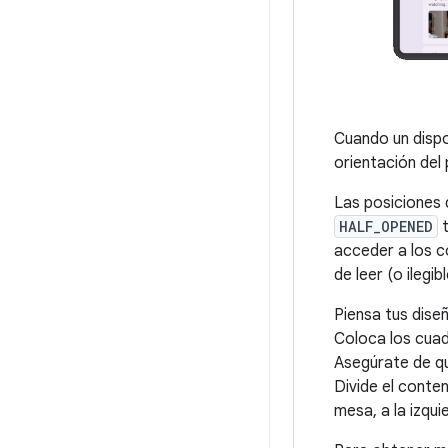
Cuando un dispo
orientación del 
Las posiciones 
HALF_OPENED
t
acceder a los co
de leer (o ilegib
Piensa tus dise
Coloca los cuad
Asegúrate de qu
Divide el conten
mesa, a la izqui