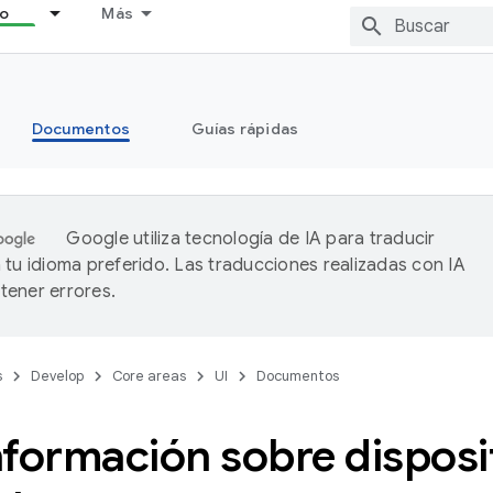
lo
Más
Documentos
Guías rápidas
Google utiliza tecnología de IA para traducir
 tu idioma preferido. Las traducciones realizadas con IA
ener errores.
s
Develop
Core areas
UI
Documentos
formación sobre disposi