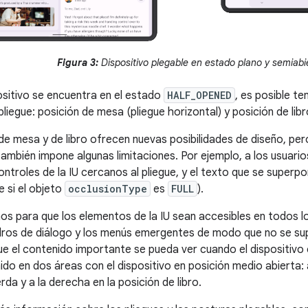
Figura 3:
Dispositivo plegable en estado plano y semiabi
sitivo se encuentra en el estado
HALF_OPENED
, es posible te
pliegue: posición de mesa (pliegue horizontal) y posición de libro
de mesa y de libro ofrecen nuevas posibilidades de diseño, pero
ambién impone algunas limitaciones. Por ejemplo, a los usuarios 
ntroles de la IU cercanos al pliegue, y el texto que se superpon
le si el objeto
occlusionType
es
FULL
).
ños para que los elementos de la IU sean accesibles en todos lo
ros de diálogo y los menús emergentes de modo que no se sup
e el contenido importante se pueda ver cuando el dispositivo
ido en dos áreas con el dispositivo en posición medio abierta: 
erda y a la derecha en la posición de libro.