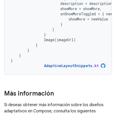
description
=
description
,
showMore
=
showMore
,
onShowMoreToggled
=
{
newV
showMore
=
newValue
}
)
}
Image
(
imageUrl
)
}
}
}
}
AdaptiveLayoutSnippets
.
kt
Más información
Si deseas obtener más información sobre los diseños
adaptativos en Compose, consulta los siguientes