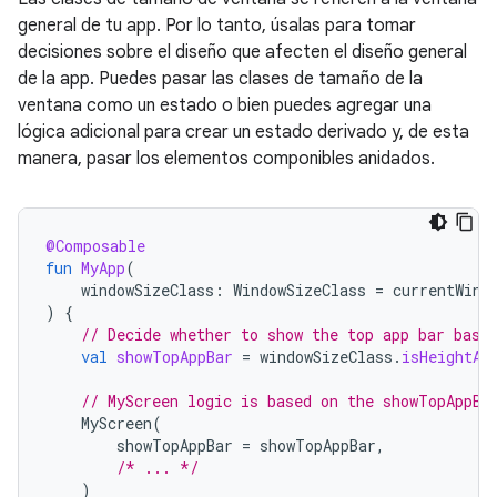
general de tu app. Por lo tanto, úsalas para tomar
decisiones sobre el diseño que afecten el diseño general
de la app. Puedes pasar las clases de tamaño de la
ventana como un estado o bien puedes agregar una
lógica adicional para crear un estado derivado y, de esta
manera, pasar los elementos componibles anidados.
@Composable
fun
MyApp
(
windowSizeClass
:
WindowSizeClass
=
currentWind
)
{
// Decide whether to show the top app bar base
val
showTopAppBar
=
windowSizeClass
.
isHeightAt
// MyScreen logic is based on the showTopAppBa
MyScreen
(
showTopAppBar
=
showTopAppBar
,
/* ... */
)