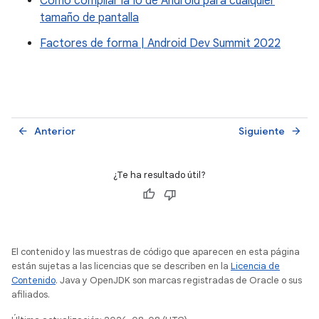
Cómo compilar la IU de Android para cualquier
tamaño de pantalla
Factores de forma | Android Dev Summit 2022
Anterior
Siguiente
arrow_back
arrow_forward
¿Te ha resultado útil?
El contenido y las muestras de código que aparecen en esta página
están sujetas a las licencias que se describen en la
Licencia de
Contenido
. Java y OpenJDK son marcas registradas de Oracle o sus
afiliados.