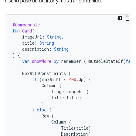
diseño pase de ocultar y mostrar contenido:
@Composable
fun
Card
(
imageUrl
:
String
,
title
:
String
,
description
:
String
)
{
var
showMore
by
remember
{
mutableStateOf
(
fals
BoxWithConstraints
{
if
(
maxWidth
 < 
400.
dp
)
{
Column
{
Image
(
imageUrl
)
Title
(
title
)
}
}
else
{
Row
{
Column
{
Title
(
title
)
Description
(