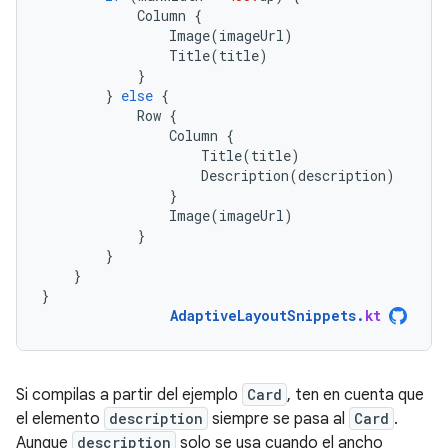
Column
{
Image
(
imageUrl
)
Title
(
title
)
}
}
else
{
Row
{
Column
{
Title
(
title
)
Description
(
description
)
}
Image
(
imageUrl
)
}
}
}
}
AdaptiveLayoutSnippets
.
kt
Si compilas a partir del ejemplo
Card
, ten en cuenta que
el elemento
description
siempre se pasa al
Card
.
Aunque
description
solo se usa cuando el ancho