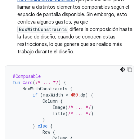
llamar a distintos elementos componibles según el
espacio de pantalla disponible. Sin embargo, esto
conlleva algunos gastos, ya que
BoxWithConstraints
difiere la composición hasta
la fase de diseño, cuando se conocen estas
restricciones, lo que genera que se realice más
trabajo durante el diseño.
@Composable
fun
Card
(
/* ... */
)
{
BoxWithConstraints
{
if
(
maxWidth
 < 
400.
dp
)
{
Column
{
Image
(
/* ... */
)
Title
(
/* ... */
)
}
}
else
{
Row
{
Column
{