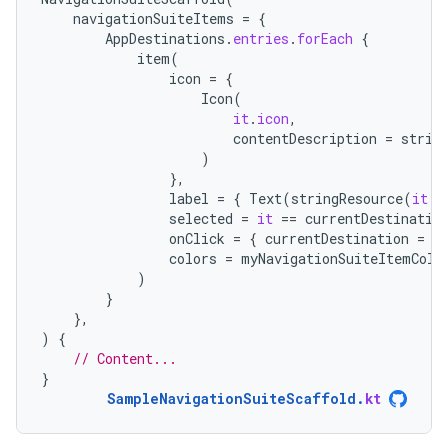
navigationSuiteItems
=
{
AppDestinations
.
entries
.
forEach
{
item
(
icon
=
{
Icon
(
it
.
icon
,
contentDescription
=
strin
)
},
label
=
{
Text
(
stringResource
(
it
.
l
selected
=
it
==
currentDestinatio
onClick
=
{
currentDestination
=
i
colors
=
myNavigationSuiteItemColo
)
}
},
)
{
// Content...
}
SampleNavigationSuiteScaffold
.
kt