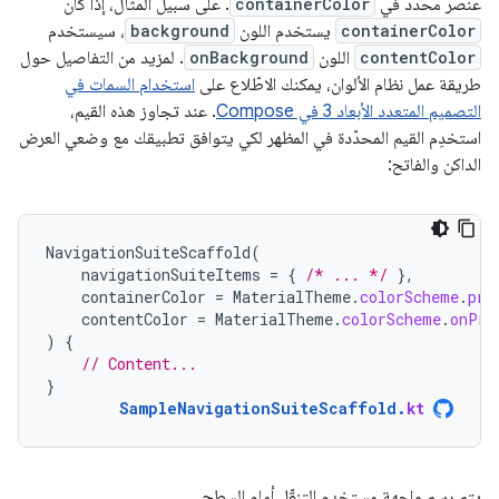
عنصر محدّد في
containerColor
. على سبيل المثال، إذا كان
containerColor
يستخدم اللون
background
، سيستخدم
contentColor
اللون
onBackground
. لمزيد من التفاصيل حول
طريقة عمل نظام الألوان، يمكنك الاطّلاع على
استخدام السمات في
التصميم المتعدد الأبعاد 3 في Compose
. عند تجاوز هذه القيم،
استخدِم القيم المحدّدة في المظهر لكي يتوافق تطبيقك مع وضعي العرض
الداكن والفاتح:
NavigationSuiteScaffold
(
navigationSuiteItems
=
{
/* ... */
},
containerColor
=
MaterialTheme
.
colorScheme
.
pri
contentColor
=
MaterialTheme
.
colorScheme
.
onPri
)
{
// Content...
}
SampleNavigationSuiteScaffold
.
kt
يتم رسم واجهة مستخدم التنقّل أمام السطح