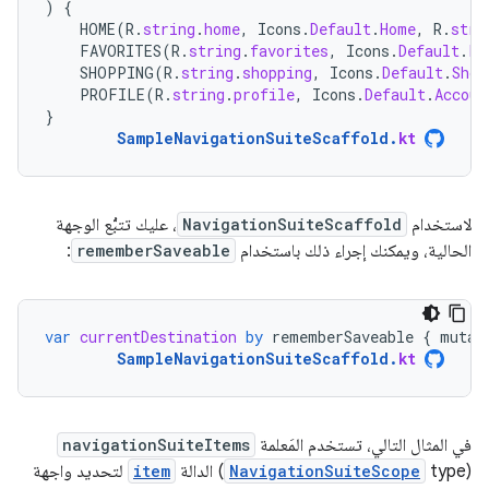
)
{
HOME
(
R
.
string
.
home
,
Icons
.
Default
.
Home
,
R
.
stri
FAVORITES
(
R
.
string
.
favorites
,
Icons
.
Default
.
Fa
SHOPPING
(
R
.
string
.
shopping
,
Icons
.
Default
.
Shop
PROFILE
(
R
.
string
.
profile
,
Icons
.
Default
.
Accoun
}
SampleNavigationSuiteScaffold
.
kt
لاستخدام
NavigationSuiteScaffold
، عليك تتبُّع الوجهة
الحالية، ويمكنك إجراء ذلك باستخدام
rememberSaveable
:
var
currentDestination
by
rememberSaveable
{
mutab
SampleNavigationSuiteScaffold
.
kt
في المثال التالي، تستخدم المَعلمة
navigationSuiteItems
(type
NavigationSuiteScope
) الدالة
item
لتحديد واجهة