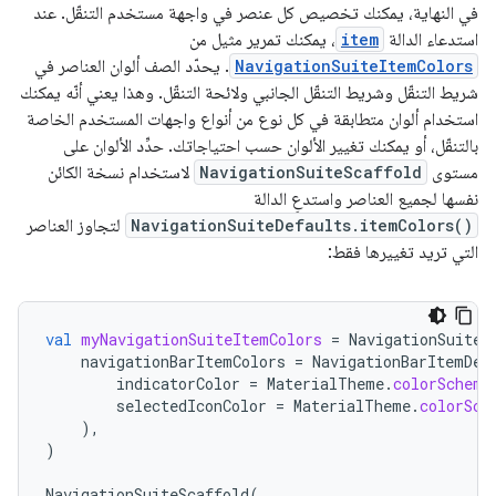
في النهاية، يمكنك تخصيص كل عنصر في واجهة مستخدم التنقّل. عند
استدعاء الدالة
item
، يمكنك تمرير مثيل من
NavigationSuiteItemColors
. يحدّد الصف ألوان العناصر في
شريط التنقّل وشريط التنقّل الجانبي ولائحة التنقّل. وهذا يعني أنّه يمكنك
استخدام ألوان متطابقة في كل نوع من أنواع واجهات المستخدم الخاصة
بالتنقّل، أو يمكنك تغيير الألوان حسب احتياجاتك. حدِّد الألوان على
مستوى
NavigationSuiteScaffold
لاستخدام نسخة الكائن
نفسها لجميع العناصر واستدعِ الدالة
NavigationSuiteDefaults.itemColors()
لتجاوز العناصر
التي تريد تغييرها فقط:
val
myNavigationSuiteItemColors
=
NavigationSuiteD
navigationBarItemColors
=
NavigationBarItemDef
indicatorColor
=
MaterialTheme
.
colorScheme
selectedIconColor
=
MaterialTheme
.
colorSch
),
)
NavigationSuiteScaffold
(