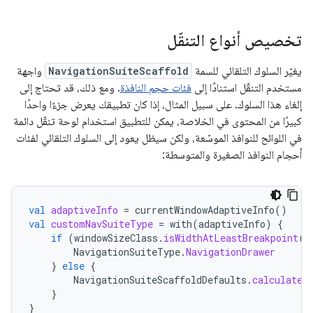
تخصيص أنواع التنقّل
يغيّر السلوك التلقائي للسمة
NavigationSuiteScaffold
واجهة
مستخدم التنقّل استنادًا إلى
فئات حجم النافذة
. ومع ذلك، قد تحتاج إلى
إلغاء هذا السلوك. على سبيل المثال، إذا كان تطبيقك يعرض جزءًا واحدًا
كبيرًا من المحتوى في الخلاصة، يمكن للتطبيق استخدام لوحة تنقّل دائمة
في اللوائح للنوافذ الموسّعة، ولكن سيظل يعود إلى السلوك التلقائي لفئات
أحجام النوافذ الصغيرة والمتوسطة:
val
adaptiveInfo
=
currentWindowAdaptiveInfo
()
val
customNavSuiteType
=
with
(
adaptiveInfo
)
{
if
(
windowSizeClass
.
isWidthAtLeastBreakpoint
(
W
NavigationSuiteType
.
NavigationDrawer
}
else
{
NavigationSuiteScaffoldDefaults
.
calculateF
}
}