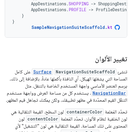
AppDestinations
.
SHOPPING
-
>
ShoppingDestin
AppDestinations
.
PROFILE
-
>
ProfileDestinat
}
}
SampleNavigationSuiteScaffold
.
kt
تغيير الألوان
تنشئ
NavigationSuiteScaffold
Surface
على كامل
المساحة التي يشغلها الهيكل، أي النافذة بأكملها عادةً. بالإضافة إلى ذلك،
يرسم العنصر الأساسي واجهة المستخدم الخاصة بالتنقل، مثل
NavigationBar
. يستخدم كل من مساحة العرض وواجهة مستخدم
التنقّل القيم المحدّدة في مظهر تطبيقك، ولكن يمكنك تجاهل قيم المظهر.
تحدّد المَعلمة
containerColor
لون السطح. القيمة التلقائية هي
لون الخلفية لنظام الألوان. تحدّد المَعلمة
contentColor
لون
المحتوى
على
تلك المساحة. القيمة التلقائية هي لون "التشغيل" لأي