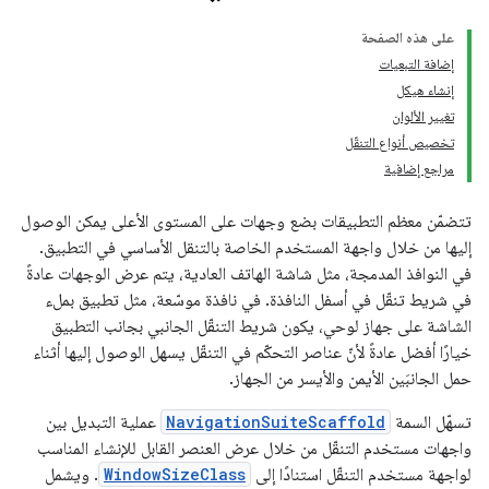
على هذه الصفحة
إضافة التبعيات
إنشاء هيكل
تغيير الألوان
تخصيص أنواع التنقّل
مراجع إضافية
تتضمّن معظم التطبيقات بضع وجهات على المستوى الأعلى يمكن الوصول
إليها من خلال واجهة المستخدم الخاصة بالتنقل الأساسي في التطبيق.
في النوافذ المدمجة، مثل شاشة الهاتف العادية، يتم عرض الوجهات عادةً
في شريط تنقّل في أسفل النافذة. في نافذة موسّعة، مثل تطبيق بملء
الشاشة على جهاز لوحي، يكون شريط التنقّل الجانبي بجانب التطبيق
خيارًا أفضل عادةً لأنّ عناصر التحكّم في التنقّل يسهل الوصول إليها أثناء
حمل الجانبَين الأيمن والأيسر من الجهاز.
تسهّل السمة
NavigationSuiteScaffold
عملية التبديل بين
واجهات مستخدم التنقّل من خلال عرض العنصر القابل للإنشاء المناسب
لواجهة مستخدم التنقّل استنادًا إلى
WindowSizeClass
. ويشمل