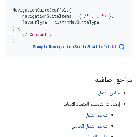
NavigationSuiteScaffold
(
navigationSuiteItems
=
{
/* ... */
},
layoutType
=
customNavSuiteType
,
)
{
// Content...
}
SampleNavigationSuiteScaffold
.
kt
مراجع إضافية
مبادئ التنقّل
إرشادات التصميم المتعدد الأبعاد:
شريط التنقّل
شريط التنقّل الجانبي
لائحة التنقّل