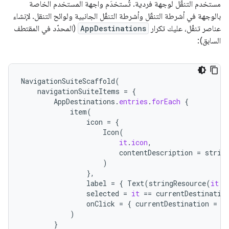
مستخدم التنقّل لوجهة فردية. تُستخدَم واجهة المستخدم الخاصة
بالوجهة في أشرطة التنقّل وأشرطة التنقّل الجانبية ولوائح التنقل. لإنشاء
عناصر تنقّل، عليك تكرار
AppDestinations
(المحدّد في المقتطف
السابق):
NavigationSuiteScaffold
(
navigationSuiteItems
=
{
AppDestinations
.
entries
.
forEach
{
item
(
icon
=
{
Icon
(
it
.
icon
,
contentDescription
=
strin
)
},
label
=
{
Text
(
stringResource
(
it
.
l
selected
=
it
==
currentDestinatio
onClick
=
{
currentDestination
=
i
)
}