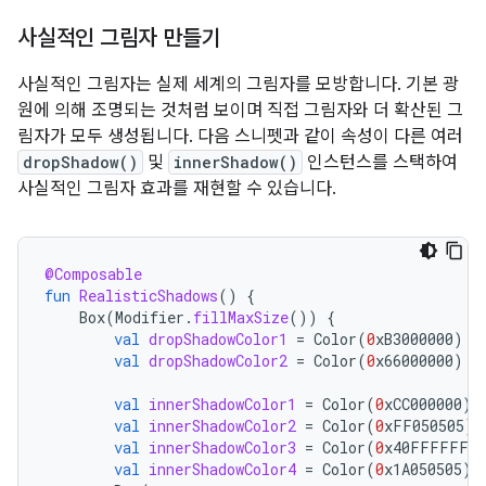
사실적인 그림자 만들기
사실적인 그림자는 실제 세계의 그림자를 모방합니다. 기본 광
원에 의해 조명되는 것처럼 보이며 직접 그림자와 더 확산된 그
림자가 모두 생성됩니다. 다음 스니펫과 같이 속성이 다른 여러
dropShadow()
및
innerShadow()
인스턴스를 스택하여
사실적인 그림자 효과를 재현할 수 있습니다.
@Composable
fun
RealisticShadows
()
{
Box
(
Modifier
.
fillMaxSize
())
{
val
dropShadowColor1
=
Color
(
0
xB3000000
)
val
dropShadowColor2
=
Color
(
0
x66000000
)
val
innerShadowColor1
=
Color
(
0
xCC000000
)
val
innerShadowColor2
=
Color
(
0
xFF050505
)
val
innerShadowColor3
=
Color
(
0
x40FFFFFF
)
val
innerShadowColor4
=
Color
(
0
x1A050505
)