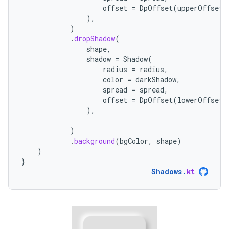
offset
=
DpOffset
(
upperOffset
,
),
)
.
dropShadow
(
shape
,
shadow
=
Shadow
(
radius
=
radius
,
color
=
darkShadow
,
spread
=
spread
,
offset
=
DpOffset
(
lowerOffset
,
),
)
.
background
(
bgColor
,
shape
)
)
}
Shadows
.
kt