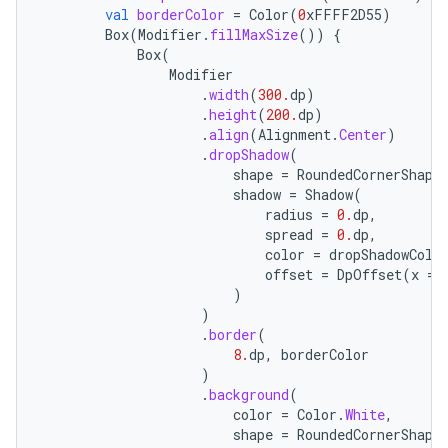
val
borderColor
=
Color
(
0
xFFFF2D55
)
Box
(
Modifier
.
fillMaxSize
())
{
Box
(
Modifier
.
width
(
300.
dp
)
.
height
(
200.
dp
)
.
align
(
Alignment
.
Center
)
.
dropShadow
(
shape
=
RoundedCornerShape
shadow
=
Shadow
(
radius
=
0.
dp
,
spread
=
0.
dp
,
color
=
dropShadowColo
offset
=
DpOffset
(
x
=
)
)
.
border
(
8.
dp
,
borderColor
)
.
background
(
color
=
Color
.
White
,
shape
=
RoundedCornerShape