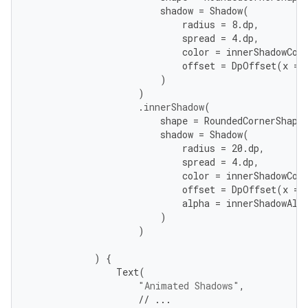
shadow
=
Shadow
(
radius
=
8.
dp
,
spread
=
4.
dp
,
color
=
innerShadowCol
offset
=
DpOffset
(
x
=
)
)
.
innerShadow
(
shape
=
RoundedCornerShape
shadow
=
Shadow
(
radius
=
20.
dp
,
spread
=
4.
dp
,
color
=
innerShadowCol
offset
=
DpOffset
(
x
=
alpha
=
innerShadowAlp
)
)
)
{
Text
(
"Animated Shadows"
,
// ...