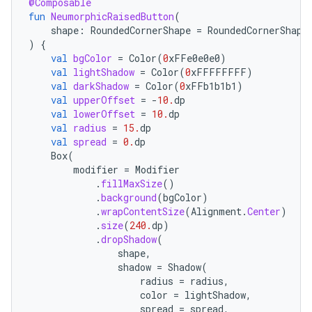
@Composable
fun
NeumorphicRaisedButton
(
shape
:
RoundedCornerShape
=
RoundedCornerShape
)
{
val
bgColor
=
Color
(
0
xFFe0e0e0
)
val
lightShadow
=
Color
(
0
xFFFFFFFF
)
val
darkShadow
=
Color
(
0
xFFb1b1b1
)
val
upperOffset
=
-
10.
dp
val
lowerOffset
=
10.
dp
val
radius
=
15.
dp
val
spread
=
0.
dp
Box
(
modifier
=
Modifier
.
fillMaxSize
()
.
background
(
bgColor
)
.
wrapContentSize
(
Alignment
.
Center
)
.
size
(
240.
dp
)
.
dropShadow
(
shape
,
shadow
=
Shadow
(
radius
=
radius
,
color
=
lightShadow
,
spread
=
spread
,