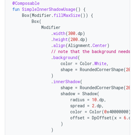
@Composable
fun
SimpleInnerShadowUsage
()
{
Box
(
Modifier
.
fillMaxSize
())
{
Box
(
Modifier
.
width
(
300.
dp
)
.
height
(
200.
dp
)
.
align
(
Alignment
.
Center
)
// note that the background needs 
.
background
(
color
=
Color
.
White
,
shape
=
RoundedCornerShape
(
20.
)
.
innerShadow
(
shape
=
RoundedCornerShape
(
20.
shadow
=
Shadow
(
radius
=
10.
dp
,
spread
=
2.
dp
,
color
=
Color
(
0
x40000000
),
offset
=
DpOffset
(
x
=
6.
dp
)
)