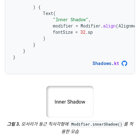
)
{
Text
(
"Inner Shadow"
,
modifier
=
Modifier
.
align
(
Alignmen
fontSize
=
32.
sp
)
}
}
}
Shadows
.
kt
그림 3.
모서리가 둥근 직사각형에
를 적
Modifier.innerShadow()
용한 모습