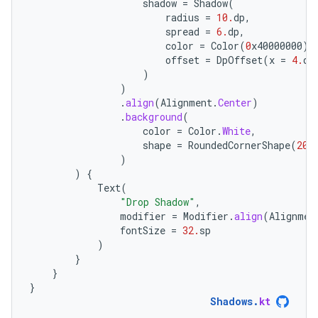
shadow
=
Shadow
(
radius
=
10.
dp
,
spread
=
6.
dp
,
color
=
Color
(
0
x40000000
),
offset
=
DpOffset
(
x
=
4.
dp
)
)
.
align
(
Alignment
.
Center
)
.
background
(
color
=
Color
.
White
,
shape
=
RoundedCornerShape
(
20.
)
)
{
Text
(
"Drop Shadow"
,
modifier
=
Modifier
.
align
(
Alignmen
fontSize
=
32.
sp
)
}
}
}
Shadows
.
kt