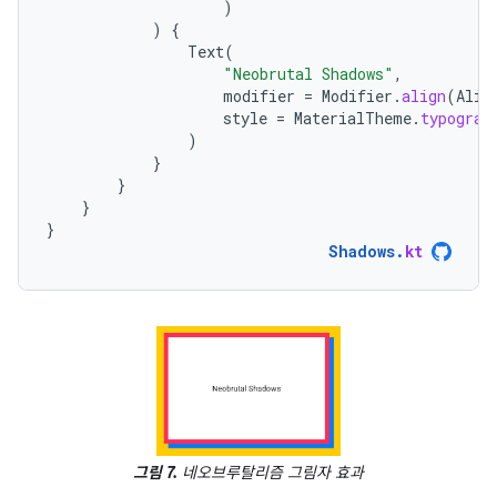
)
)
{
Text
(
"Neobrutal Shadows"
,
modifier
=
Modifier
.
align
(
Alig
style
=
MaterialTheme
.
typograp
)
}
}
}
}
Shadows
.
kt
그림 7.
네오브루탈리즘 그림자 효과