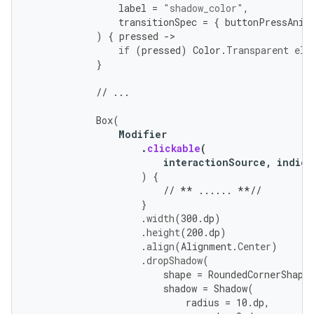
label
=
"shadow_color"
,
transitionSpec
=
{
buttonPressAnim
)
{
pressed
-
if
(
pressed
)
Color
.
Transparent
els
}
// ...
Box
(
Modifier
.
clickable
(
interactionSource
,
indica
)
{
// ** ...... **//
}
.
width
(
300.
dp
)
.
height
(
200.
dp
)
.
align
(
Alignment
.
Center
)
.
dropShadow
(
shape
=
RoundedCornerShape
shadow
=
Shadow
(
radius
=
10.
dp
,