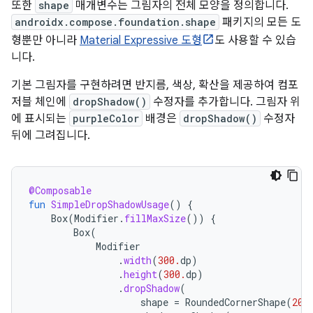
또한
shape
매개변수는 그림자의 전체 모양을 정의합니다.
androidx.compose.foundation.shape
패키지의 모든 도
형뿐만 아니라
Material Expressive 도형
도 사용할 수 있습
니다.
기본 그림자를 구현하려면 반지름, 색상, 확산을 제공하여 컴포
저블 체인에
dropShadow()
수정자를 추가합니다. 그림자 위
에 표시되는
purpleColor
배경은
dropShadow()
수정자
뒤에 그려집니다.
@Composable
fun
SimpleDropShadowUsage
()
{
Box
(
Modifier
.
fillMaxSize
())
{
Box
(
Modifier
.
width
(
300.
dp
)
.
height
(
300.
dp
)
.
dropShadow
(
shape
=
RoundedCornerShape
(
20.