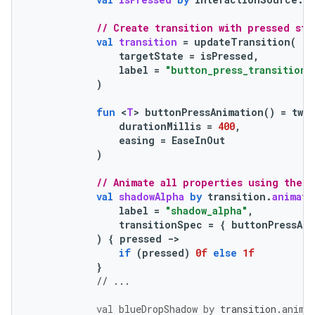
// Create transition with pressed sta
val
transition
=
updateTransition
(
targetState
=
isPressed
,
label
=
"button_press_transition"
)
fun
<
T
>
buttonPressAnimation
()
=
twe
durationMillis
=
400
,
easing
=
EaseInOut
)
// Animate all properties using the t
val
shadowAlpha
by
transition
.
animate
label
=
"shadow_alpha"
,
transitionSpec
=
{
buttonPressAni
)
{
pressed
-
>
if
(
pressed
)
0f
else
1f
}
// ...
val
blueDropShadow
by
transition
.
anima