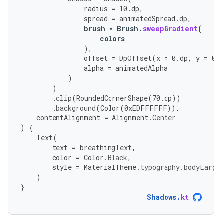
radius
=
10.
dp
,
spread
=
animatedSpread
.
dp
,
brush
=
Brush
.
sweepGradient
(
colors
),
offset
=
DpOffset
(
x
=
0.
dp
,
y
=
0.
alpha
=
animatedAlpha
)
)
.
clip
(
RoundedCornerShape
(
70.
dp
))
.
background
(
Color
(
0
xEDFFFFFF
)),
contentAlignment
=
Alignment
.
Center
)
{
Text
(
text
=
breathingText
,
color
=
Color
.
Black
,
style
=
MaterialTheme
.
typography
.
bodyLarge
)
}
Shadows
.
kt