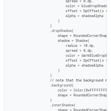
spread
=
0.
dp
,
color
=
blueDropShadow
offset
=
DpOffset
(
x
=
alpha
=
shadowAlpha
)
)
.
dropShadow
(
shape
=
RoundedCornerShape
shadow
=
Shadow
(
radius
=
10.
dp
,
spread
=
0.
dp
,
color
=
darkBlueDropSh
offset
=
DpOffset
(
x
=
alpha
=
shadowAlpha
)
)
// note that the background ne
.
background
(
color
=
Color
(
0
xFFFFFFFF
)
shape
=
RoundedCornerShape
)
.
innerShadow
(
shape
=
RoundedCornerShape