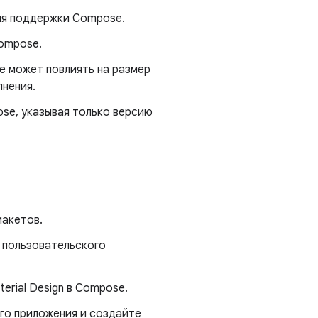
для поддержки Compose.
Compose.
e может повлиять на размер
лнения.
se, указывая только версию
макетов.
 пользовательского
erial Design в Compose.
го приложения и создайте