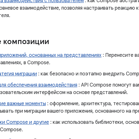
а взаимодействия с пользователем
: как Compose абстраг
овневое взаимодействие, позволяя настраивать реакцию к
теля.
е композиции
приложений, основанных на представлениях
: Перенесите в
авлениях, в Compose.
тегия миграции
: как безопасно и поэтапно внедрить Comp
для обеспечения взаимодействия
: API Compose помогут в
зовательским интерфейсом на основе представлений.
гие важные моменты
: оформление, архитектура, тестирова
ывать при миграции вашего приложения, основанного на пр
ки Compose и другие
: как использовать библиотеки, основ
 Compose.