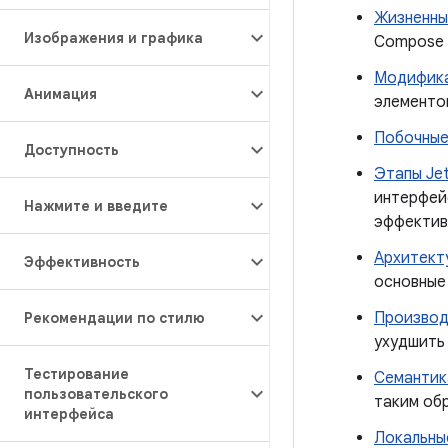
Жизненны
Изображения и графика
Compose 
Модифик
Анимация
элементо
Побочные
Доступность
Этапы Je
интерфей
Нажмите и введите
эффектив
Архитект
Эффективность
основные
Производ
Рекомендации по стилю
ухудшить
Тестирование
Семантик
пользовательского
таким об
интерфейса
Локальны