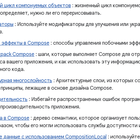
й цикл компонуемых объектов
: жизненный цикл компонуемо
определяет, нужно ли его перерисовывать.
аторы
: Используйте модификаторы для улучшения или укр
в.
 эффекты в Compose
: способы управления побочными эфф
tpack Compose
: шаги, которые выполняет Compose для от
са вашего приложения, и как использовать эту информацию
ного кода.
урная многослойность
: Архитектурные слои, из которых с
 принципы, лежащие в основе дизайна Compose.
ительность
: Избегайте распространенных ошибок програ
 производительность приложения.
а в Compose
: дерево семантики, которое организует пол
разом, чтобы его могли использовать службы доступности 
е данные с использованием CompositionLocal
: используйт