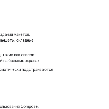
оздания макетов,
ланшеты, складные
, такие как список-
й на больших экранах.
томатически подстраиваются
пользования Compose.