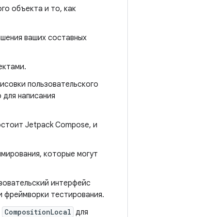
го объекта и то, как
ашения ваших составных
ектами.
рисовки пользовательского
 для написания
остоит Jetpack Compose, и
ммирования, которые могут
ьзовательский интерфейс
и фреймворки тестирования.
е
CompositionLocal
для