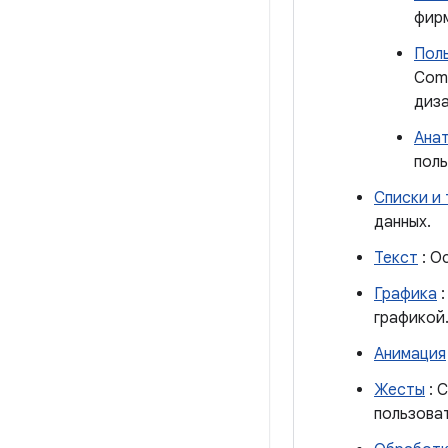
фирм
Пол
Comp
диза
Ана
поль
Списки и
данных.
Текст
: О
Графика
:
графикой
Анимация
Жесты
: 
пользоват