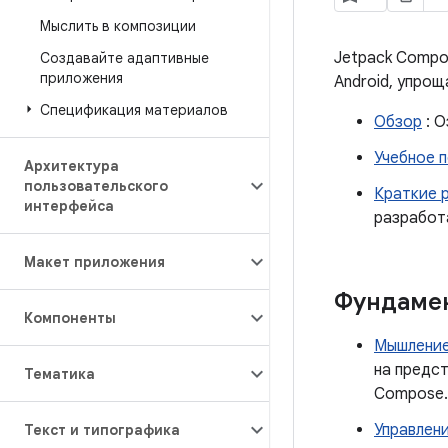
Мыслить в композиции
Jetpack Compo
Создавайте адаптивные
приложения
Android, упро
Спецификация материалов
Обзор
: О
Учебное 
Архитектура
пользовательского
Краткие 
интерфейса
разработа
Макет приложения
Фундаме
Компоненты
Мышление
на предст
Тематика
Compose.
Управлен
Текст и типографика