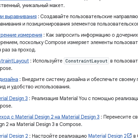
твенный, уникальный макет.
и выравнивания
: Создавайте пользовательские направляю
внивания и позиционирования элементов пользовательско
тренние измерения
: Как запросить информацию о дочерних
рением, поскольку Compose измеряет элементы пользова
 раз за проход.
traintLayout
: Используйте
ConstraintLayout
в пользова
pose.
дизайна
: Внедрите систему дизайна и обеспечьте своему
ид и удобство использования.
rial Design 3
: Реализация Material You с помощью реализа
pose.
ход с Material Design 2 на Material Design 3
: Перенесите св
gn 2 на Material Design 3 в Compose.
rial Design 2
: Настройте реализацию
Material Design 2
в 