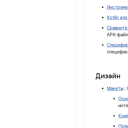
Инструме
Kotlin дл
Сравните
APK-файл
Специфик
специфик
Дизайн
Макеты
:
Осн
инт
Комп
Пол