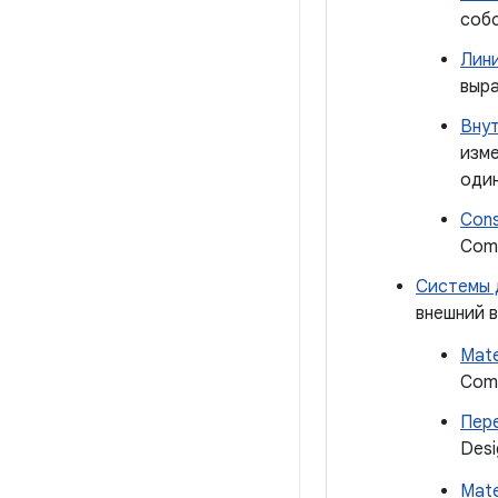
собс
Лини
выра
Вну
изме
один
Cons
Com
Системы 
внешний в
Mate
Com
Пере
Desi
Mate