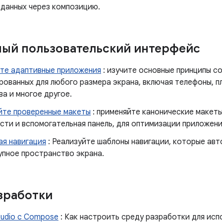
 данных через композицию.
ый пользовательский интерфейс
те адаптивные приложения
: изучите основные принципы с
рованных для любого размера экрана, включая телефоны, п
а и многое другое.
йте проверенные макеты
: применяйте канонические макеты
ти и вспомогательная панель, для оптимизации приложени
ая навигация
: Реализуйте шаблоны навигации, которые ав
упное пространство экрана.
зработки
tudio с Compose
: Как настроить среду разработки для ис