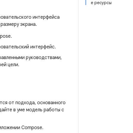
е ресурсы
зовательского интерфейса
размеру экрана.
pose.
зовательский интерфейс.
равленными руководствами,
ей цели.
тся от подхода, основанного
дайте в уме модель работы с
риложении Compose.