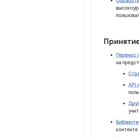
Обработк
высокоур
пользова
Приняти
Перенос 
на предст
Стра
API 
поль
Дру
учит
Библиоте
контенте