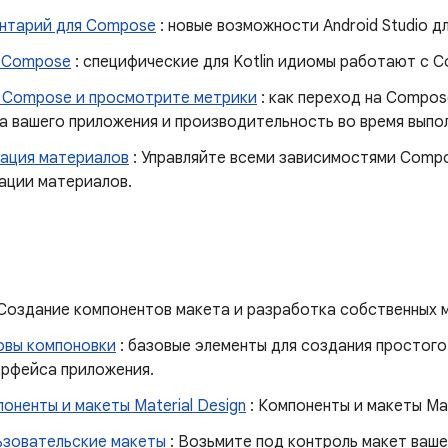
нтарий для Compose
: новые возможности Android Studio 
я Compose
: специфические для Kotlin идиомы работают с 
 Compose и просмотрите метрики
: как переход на Compos
а вашего приложения и производительность во время выпо
ация материалов
: Управляйте всеми зависимостями Compo
ации материалов.
 Создание компонентов макета и разработка собственных 
овы компоновки
: базовые элементы для создания простого
ерфейса приложения.
оненты и макеты Material Design
: Компоненты и макеты Mat
ьзовательские макеты
: Возьмите под контроль макет ваше