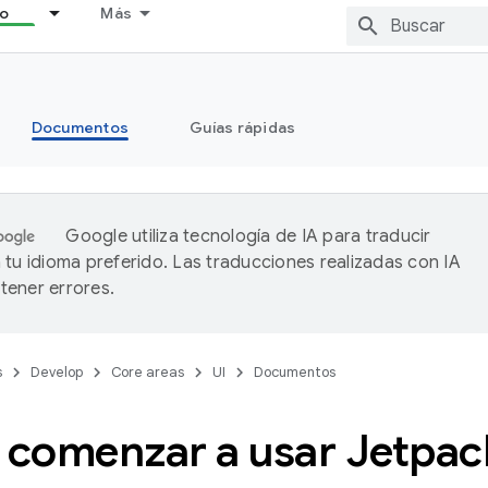
lo
Más
Documentos
Guías rápidas
Google utiliza tecnología de IA para traducir
 tu idioma preferido. Las traducciones realizadas con IA
ener errores.
s
Develop
Core areas
UI
Documentos
comenzar a usar Jetpa