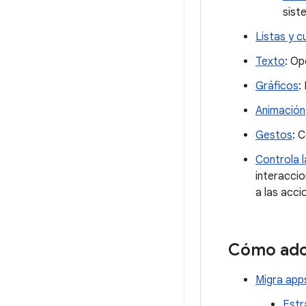
sist
Listas y c
Texto
: Op
Gráficos
:
Animación
Gestos
: 
Controla l
interacci
a las acci
Cómo ad
Migra app
Estr