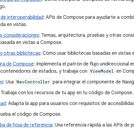
go.
 de interoperabilidad
: APIs de Compose para ayudarte a comb
da en vistas.
s consideraciones
: Temas, arquitectura, pruebas y otras cons
basada en vistas a Compose.
 otras bibliotecas
: Cómo usar bibliotecas basadas en vistas
ura de Compose
: Implementa el patrón de flujo unidirecciona
 contenedores de estados, y trabaja con
ViewModel
en Comp
ón
: Usa
NavController
para integrar el componente de Navig
: Trabaja con los recursos de tu app en tu código de Compose.
dad
: Adapta la app para usuarios con requisitos de accesibilida
rueba el código de Compose.
ba de hoja de referencia
: Una referencia rápida a las APIs de