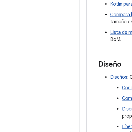
Kotlin pa
Compara l
tamaño del
Lista de m
BoM.
Diseño
Diseños
: 
Conc
Comp
Dise
prop
Líne