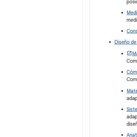
posi
Medi
medi
Cons
Diseño de
Ma
Com
Cómo
Com
Mate
adap
Sist
adap
dise
Anat