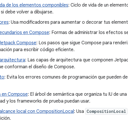
vida de los elementos componibles
: Ciclo de vida de un eleme
si debe volver a dibujarse.
ores
: Usa modificadores para aumentar o decorar tus elemen
ecundarios en Compose
: Formas de administrar los efectos s
 Jetpack Compose
: Los pasos que sigue Compose para renderiz
ación para escribir código eficiente.
arquitectura
: Las capas de arquitectura que componen Jetpac
ue conforman el diseño de Compose.
to
: Evita los errores comunes de programación que pueden deg
a en Compose
: El árbol de semántica que organiza tu IU de una
dad y los frameworks de prueba puedan usar.
alcance local con CompositionLocal
: Usa
CompositionLocal
ición.