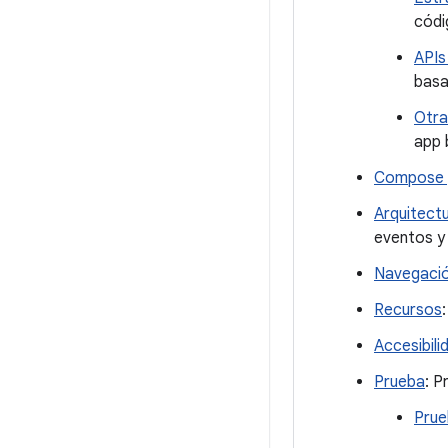
códi
APIs
basa
Otra
app 
Compose y
Arquitect
eventos y
Navegaci
Recursos
Accesibili
Prueba
: P
Prue