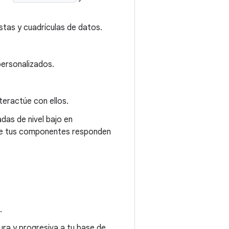
stas y cuadrículas de datos.
personalizados.
teractúe con ellos.
as de nivel bajo en
 que tus componentes responden
.
a y progresiva a tu base de