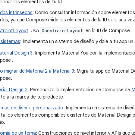
cionar los elementos de tu IU.
das intrínsecas
: Cómo consultar información sobre elementos
rlos, ya que Compose mide los elementos de la IU solo una vez
traintLayout
: Usa
ConstraintLayout
en la IU de Compose.
 sistemas
: Implementa un sistema de diseño y dale a tu app u
terial Design 3
: Implementa Material You con la implementació
pose .
 migrar de Material 2 a Material 3
: Migra tu app de Material D
pose.
rial Design 2
: Personaliza la implementación de Compose de
M
te a la marca de tu producto.
emas de diseño personalizado
: Implementa un sistema de dise
ta los elementos componibles existentes de Material Design p
ño.
omía de un tema
: Construcciones de nivel inferior y APIs que 