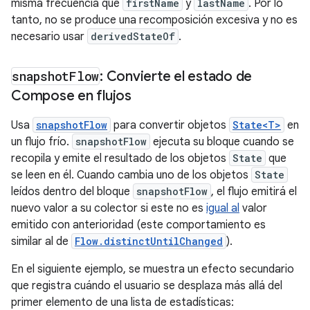
misma frecuencia que
firstName
y
lastName
. Por lo
tanto, no se produce una recomposición excesiva y no es
necesario usar
derivedStateOf
.
snapshot
Flow
: Convierte el estado de
Compose en flujos
Usa
snapshotFlow
para convertir objetos
State<T>
en
un flujo frío.
snapshotFlow
ejecuta su bloque cuando se
recopila y emite el resultado de los objetos
State
que
se leen en él. Cuando cambia uno de los objetos
State
leídos dentro del bloque
snapshotFlow
, el flujo emitirá el
nuevo valor a su colector si este no es
igual al
valor
emitido con anterioridad (este comportamiento es
similar al de
Flow.distinctUntilChanged
).
En el siguiente ejemplo, se muestra un efecto secundario
que registra cuándo el usuario se desplaza más allá del
primer elemento de una lista de estadísticas: