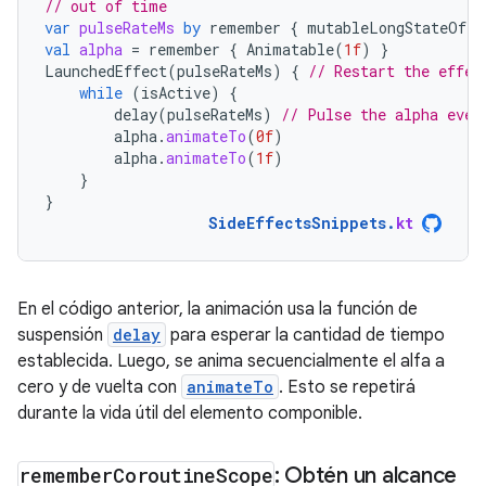
// out of time
var
pulseRateMs
by
remember
{
mutableLongStateOf
(
3
val
alpha
=
remember
{
Animatable
(
1f
)
}
LaunchedEffect
(
pulseRateMs
)
{
// Restart the effec
while
(
isActive
)
{
delay
(
pulseRateMs
)
// Pulse the alpha ever
alpha
.
animateTo
(
0f
)
alpha
.
animateTo
(
1f
)
}
}
SideEffectsSnippets
.
kt
En el código anterior, la animación usa la función de
suspensión
delay
para esperar la cantidad de tiempo
establecida. Luego, se anima secuencialmente el alfa a
cero y de vuelta con
animateTo
. Esto se repetirá
durante la vida útil del elemento componible.
remember
Coroutine
Scope
: Obtén un alcance