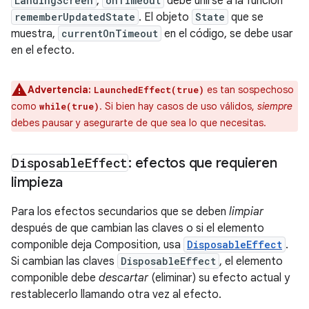
LandingScreen
,
onTimeout
debe unirse a la función
rememberUpdatedState
. El objeto
State
que se
muestra,
currentOnTimeout
en el código, se debe usar
en el efecto.
Advertencia:
es tan sospechoso
LaunchedEffect(true)
como
. Si bien hay casos de uso válidos,
siempre
while(true)
debes pausar y asegurarte de que sea lo que necesitas.
Disposable
Effect
: efectos que requieren
limpieza
Para los efectos secundarios que se deben
limpiar
después de que cambian las claves o si el elemento
componible deja Composition, usa
DisposableEffect
.
Si cambian las claves
DisposableEffect
, el elemento
componible debe
descartar
(eliminar) su efecto actual y
restablecerlo llamando otra vez al efecto.