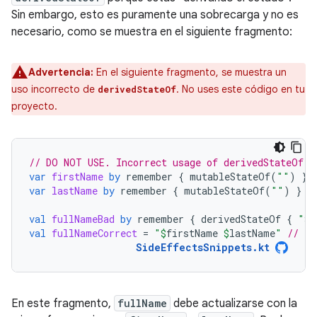
Sin embargo, esto es puramente una sobrecarga y no es
necesario, como se muestra en el siguiente fragmento:
Advertencia:
En el siguiente fragmento, se muestra un
uso incorrecto de
. No uses este código en tu
derivedStateOf
proyecto.
// DO NOT USE. Incorrect usage of derivedStateOf.
var
firstName
by
remember
{
mutableStateOf
(
""
)
}
var
lastName
by
remember
{
mutableStateOf
(
""
)
}
val
fullNameBad
by
remember
{
derivedStateOf
{
"
$
f
val
fullNameCorrect
=
"
$
firstName
$
lastName
"
// Th
SideEffectsSnippets.kt
En este fragmento,
fullName
debe actualizarse con la