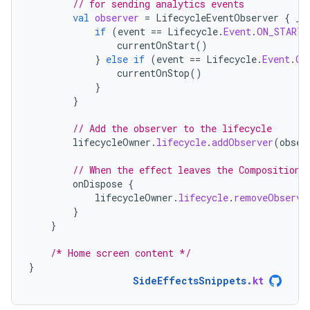
// for sending analytics events
val
observer
=
LifecycleEventObserver
{
_
,
if
(
event
==
Lifecycle
.
Event
.
ON_START
)
currentOnStart
()
}
else
if
(
event
==
Lifecycle
.
Event
.
ON
currentOnStop
()
}
}
// Add the observer to the lifecycle
lifecycleOwner
.
lifecycle
.
addObserver
(
obser
// When the effect leaves the Composition,
onDispose
{
lifecycleOwner
.
lifecycle
.
removeObserve
}
}
/* Home screen content */
}
SideEffectsSnippets
.
kt