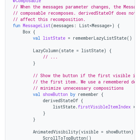
@Composable
// When the messages parameter changes, the Messag
// composable recomposes. derivedStateOf does not
// affect this recomposition.
fun
MessageList
(
messages
:
List<Message>
)
{
Box
{
val
listState
=
rememberLazyListState
()
LazyColumn
(
state
=
listState
)
{
// ...
}
// Show the button if the first visible it
// the first item. We use a remembered der
// minimize unnecessary compositions
val
showButton
by
remember
{
derivedStateOf
{
listState
.
firstVisibleItemIndex
 > 
}
}
AnimatedVisibility
(
visible
=
showButton
)
{
ScrollToTopButton
()