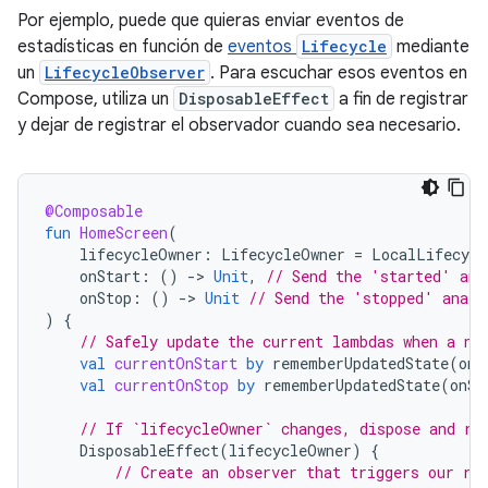
Por ejemplo, puede que quieras enviar eventos de
estadísticas en función de
eventos
Lifecycle
mediante
un
LifecycleObserver
. Para escuchar esos eventos en
Compose, utiliza un
DisposableEffect
a fin de registrar
y dejar de registrar el observador cuando sea necesario.
@Composable
fun
HomeScreen
(
lifecycleOwner
:
LifecycleOwner
=
LocalLifecycl
onStart
:
()
-
>
Unit
,
// Send the 'started' ana
onStop
:
()
-
>
Unit
// Send the 'stopped' analy
)
{
// Safely update the current lambdas when a ne
val
currentOnStart
by
rememberUpdatedState
(
onS
val
currentOnStop
by
rememberUpdatedState
(
onSt
// If `lifecycleOwner` changes, dispose and re
DisposableEffect
(
lifecycleOwner
)
{
// Create an observer that triggers our re