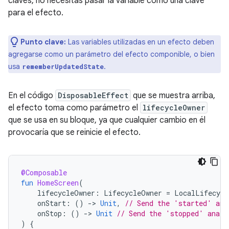
claves, no necesitas pasar la variable como una clave
para el efecto.
Punto clave:
Las variables utilizadas en un efecto deben
agregarse como un parámetro del efecto componible, o bien
usa
.
rememberUpdatedState
En el código
DisposableEffect
que se muestra arriba,
el efecto toma como parámetro el
lifecycleOwner
que se usa en su bloque, ya que cualquier cambio en él
provocaría que se reinicie el efecto.
@Composable
fun
HomeScreen
(
lifecycleOwner
:
LifecycleOwner
=
LocalLifecycl
onStart
:
()
-
>
Unit
,
// Send the 'started' ana
onStop
:
()
-
>
Unit
// Send the 'stopped' analy
)
{