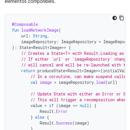
elementos componibles.
@Composable
fun
loadNetworkImage
(
url
:
String
,
imageRepository
:
ImageRepository
=
ImageReposi
):
State<Result<Image>
>
{
// Creates a State<T> with Result.Loading as i
// If either `url` or `imageRepository` change
// will cancel and will be re-launched with th
return
produceState<Result<Image>
>
(
initialValu
// In a coroutine, can make suspend calls
val
image
=
imageRepository
.
load
(
url
)
// Update State with either an Error or Su
// This will trigger a recomposition where
value
=
if
(
image
==
null
)
{
Result
.
Error
}
else
{
Result
.
Success
(
image
)
}