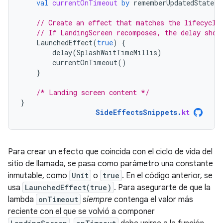
val
currentOnTimeout
by
rememberUpdatedState
(
o
// Create an effect that matches the lifecycle
// If LandingScreen recomposes, the delay shou
LaunchedEffect
(
true
)
{
delay
(
SplashWaitTimeMillis
)
currentOnTimeout
()
}
/* Landing screen content */
}
SideEffectsSnippets
.
kt
Para crear un efecto que coincida con el ciclo de vida del
sitio de llamada, se pasa como parámetro una constante
inmutable, como
Unit
o
true
. En el código anterior, se
usa
LaunchedEffect(true)
. Para asegurarte de que la
lambda
onTimeout
siempre
contenga el valor más
reciente con el que se volvió a componer