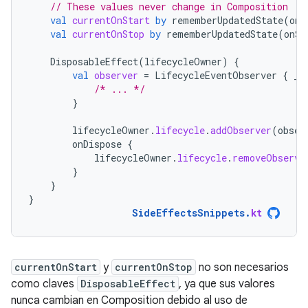
// These values never change in Composition
val
currentOnStart
by
rememberUpdatedState
(
onS
val
currentOnStop
by
rememberUpdatedState
(
onSt
DisposableEffect
(
lifecycleOwner
)
{
val
observer
=
LifecycleEventObserver
{
_
,
/* ... */
}
lifecycleOwner
.
lifecycle
.
addObserver
(
obser
onDispose
{
lifecycleOwner
.
lifecycle
.
removeObserve
}
}
}
SideEffectsSnippets
.
kt
currentOnStart
y
currentOnStop
no son necesarios
como claves
DisposableEffect
, ya que sus valores
nunca cambian en Composition debido al uso de