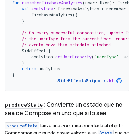
fun
rememberFirebaseAnalytics
(
user
:
User
):
Fireba
val
analytics
:
FirebaseAnalytics
=
remember
{
FirebaseAnalytics
()
}
// On every successful composition, update Fir
// the userType from the current User, ensurin
// events have this metadata attached
SideEffect
{
analytics
.
setUserProperty
(
"userType"
,
user
}
return
analytics
}
SideEffectsSnippets
.
kt
produce
State
: Convierte un estado que no
sea de Compose en uno que sí lo sea
produceState
lanza una corrutina orientada al objeto
Composition que puede enviar valores a un
State
que se