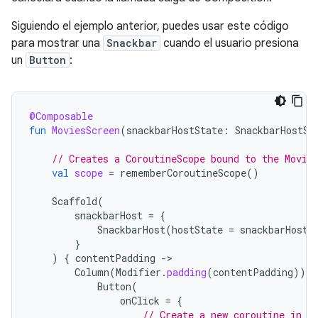
Siguiendo el ejemplo anterior, puedes usar este código
para mostrar una
Snackbar
cuando el usuario presiona
un
Button
:
@Composable
fun
MoviesScreen
(
snackbarHostState
:
SnackbarHostSt
// Creates a CoroutineScope bound to the Movie
val
scope
=
rememberCoroutineScope
()
Scaffold
(
snackbarHost
=
{
SnackbarHost
(
hostState
=
snackbarHostS
}
)
{
contentPadding
-
Column
(
Modifier
.
padding
(
contentPadding
))
{
Button
(
onClick
=
{
// Create a new coroutine in t