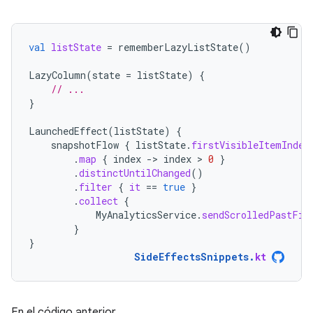
val
listState
=
rememberLazyListState
()
LazyColumn
(
state
=
listState
)
{
// ...
}
LaunchedEffect
(
listState
)
{
snapshotFlow
{
listState
.
firstVisibleItemIndex
.
map
{
index
-
>
index
 > 
0
}
.
distinctUntilChanged
()
.
filter
{
it
==
true
}
.
collect
{
MyAnalyticsService
.
sendScrolledPastFir
}
}
SideEffectsSnippets
.
kt
En el código anterior,