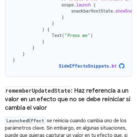
scope
.
launch
{
snackbarHostState
.
showSnac
}
}
)
{
Text
(
"Press me"
)
}
}
}
}
SideEffectsSnippets
.
kt
remember
Updated
State
: Haz referencia a un
valor en un efecto que no se debe reiniciar si
cambia el valor
LaunchedEffect
se reinicia cuando cambia uno de los
parámetros clave. Sin embargo, en algunas situaciones,
puede que quieras capturar un valor en tu efecto que, si