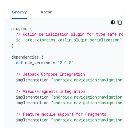
Groovy
Kotlin
plugins
{
// Kotlin serialization plugin for type safe rou
id
'org.jetbrains.kotlin.plugin.serialization'
v
}
dependencies
{
def
nav_version
=
"2.9.8"
// Jetpack Compose Integration
implementation
"androidx.navigation:navigation-c
// Views/Fragments Integration
implementation
"androidx.navigation:navigation-f
implementation
"androidx.navigation:navigation-u
// Feature module support for Fragments
implementation
"androidx.navigation:navigation-d