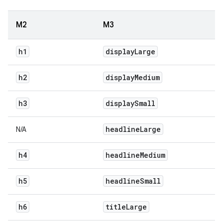
M2
M3
h1
display
Large
h2
display
Medium
h3
display
Small
headline
Large
N/A
h4
headline
Medium
h5
headline
Small
h6
title
Large