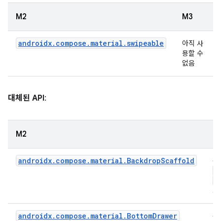
M2
M3
androidx.compose.material.swipeable
아직 사
용할 수
없음
대체된 API
:
M2
M
androidx.compose.material.BackdropScaffold
상
S
B
로
androidx.compose.material.BottomDrawer
상