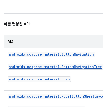
M
이
이름 변경된 API
:
M2
androidx.compose.material.BottomNavigation
androidx.compose.material.BottomNavigationItem
androidx.compose.material.Chip
androidx.compose.material.ModalBottomSheetLayout