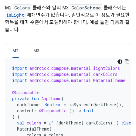
M2
Colors
클래스와 달리 M3
ColorScheme
클래스에는
isLight
매개변수가 없습니다. 일반적으로 이 정보가 필요한
항목을 테마 수준에서 모델링해야 합니다. 예를 들면 다음과 같
습니다.
M2
M3
import
androidx.compose.material.lightColors
import
androidx.compose.material.darkColors
import
androidx.compose.material.MaterialTheme
@Composable
private
fun
AppTheme
(
darkTheme
:
Boolean
=
isSystemInDarkTheme
(),
content
:
@Composable
()
-
>
Unit
)
{
val
colors
=
if
(
darkTheme
)
darkColors
(
…
)
else
l
MaterialTheme
(
colors
=
colors
,