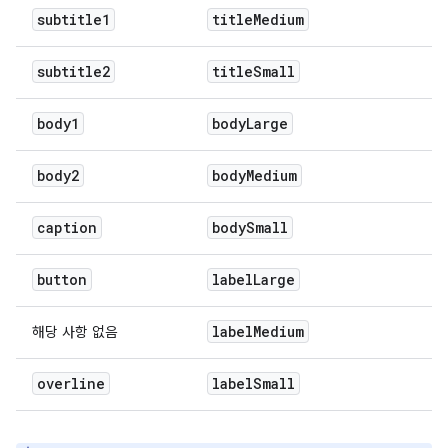
subtitle1
title
Medium
subtitle2
title
Small
body1
body
Large
body2
body
Medium
caption
body
Small
button
label
Large
label
Medium
해당 사항 없음
overline
label
Small