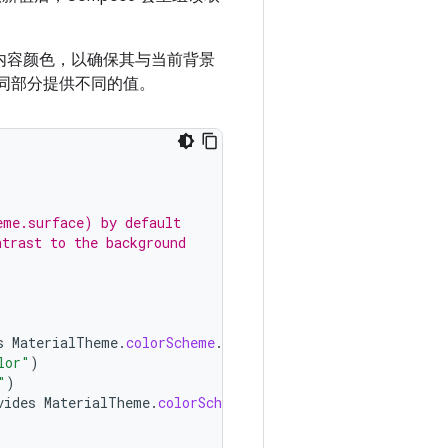
内容颜色，以确保其与当前背景
同部分提供不同的值。
eme.surface) by default
ntrast to the background
s
MaterialTheme
.
colorScheme
.
primary
)
{
lor"
)
"
)
vides
MaterialTheme
.
colorScheme
.
error
)
{