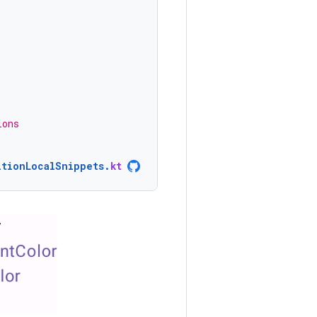
ions
itionLocalSnippets
.
kt