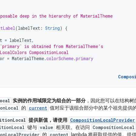
posable deep in the hierarchy of MaterialTheme
e
xtLabel
(
labelText
:
String
)
{
t
=
labelText
,
`primary` is obtained from MaterialTheme's
LocalColors CompositionLocal
or
=
MaterialTheme
.
colorScheme
.
primary
Compos
ocal
实例的作用域限定为组合的一部分
，因此您可以在结构树
ionLocal
的
current
值对应于该组合部分中的某个祖先提供
itionLocal
提供新值，请使用
CompositionLocalProvider
itionLocal
键与
value
相关联。在访问
CompositionLocal
ionLocalProvider
的
content
lambda 将获取提供的值。提