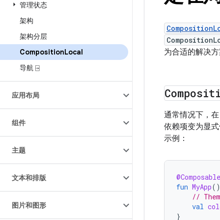
管理状态
架构
CompositionL
架构分层
CompositionL
为合适的解决方
Composition
Local
导航 ⍈
Composit
应用布局
通常情况下，在 
组件
依赖项变为显式
示例：
主题
@Composabl
文本和排版
fun
MyApp
(
// Them
图片和图形
val
col
}