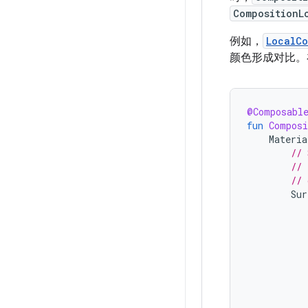
CompositionL
例如，
LocalCo
颜色形成对比。
@Composabl
fun
Composi
Materi
// 
// 
// 
Sur