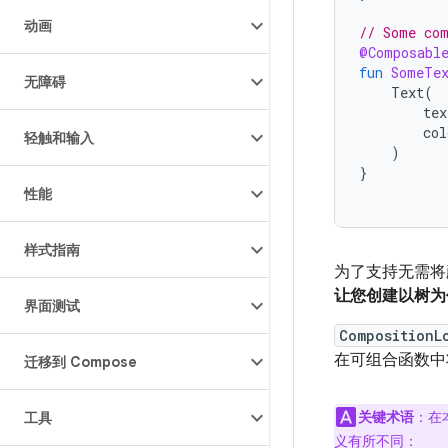
动画
// Some com
@Composabl
fun
SomeTe
无障碍
Text
(
tex
col
轻触和输入
)
}
性能
样式指南
为了支持无需将
让您创建以树为
界面测试
CompositionL
在可组合函数
迁移到 Compose
关键术语
：在
工具
义有所不同：