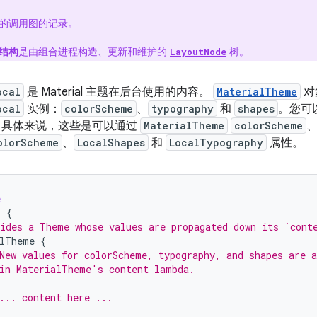
的调用图的记录。
结构
是由组合进程构造、更新和维护的
树。
LayoutNode
ocal
是 Material 主题在后台使用的内容。
MaterialTheme
对
ocal
实例：
colorScheme
、
typography
和
shapes
。您可
 具体来说，这些是可以通过
MaterialTheme
colorScheme
olorScheme
、
LocalShapes
和
LocalTypography
属性。
e
)
{
ides a Theme whose values are propagated down its `cont
alTheme
{
New values for colorScheme, typography, and shapes are a
in MaterialTheme's content lambda.
... content here ...