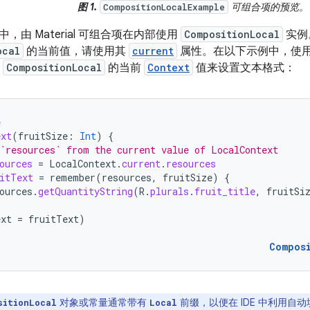
图 1.
可组合项的预览。
CompositionLocalExample
，由 Material 可组合项在内部使用
CompositionLocal
实例
ocal
的当前值，请使用其
current
属性。在以下示例中，使用 A
CompositionLocal
的当前
Context
值来设置文本格式：
e
ext
(
fruitSize
:
Int
)
{
`resources` from the current value of LocalContext
ources
=
LocalContext
.
current
.
resources
itText
=
remember
(
resources
,
fruitSize
)
{
ources
.
getQuantityString
(
R
.
plurals
.
fruit_title
,
fruitSi
ext
=
fruitText
)
Compos
对象或常量通常带有
前缀，以便在 IDE 中利用自
sitionLocal
Local