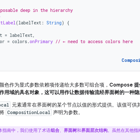
posable deep in the hierarchy
e
xtLabel
(
labelText
:
String
)
{
t
=
labelText
,
or
=
colors
.
onPrimary
// ← need to access colors here
Compos
颜色作为显式参数依赖项传递给大多数可组合项，
Compose 
作用域的具名对象，这可以用作让数据传输流经界面树的一种隐
ocal
元素通常在界面树的某个节点以值的形式提供。该值可供
中将
CompositionLocal
声明为参数。
本指南中，我们使用了术语
组合
、
界面树
和
界面层次结构
。虽然在其他指