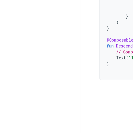
}
}
}
@Composabl
fun
Descend
// Comp
Text
(
"
}