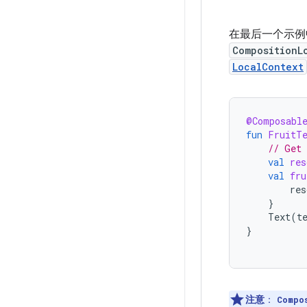
在最后一个示例中
CompositionL
LocalContext
@Composabl
fun
FruitT
// Get 
val
res
val
fru
res
}
Text
(
t
}
注意
：
Compo