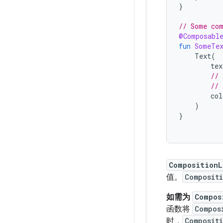
}
// Some com
@Composabl
fun
SomeTe
Text
(
tex
// 
// 
col
)
}
CompositionL
值。
Composit
如需为
Compos
函数将
Compos
时，
Composit