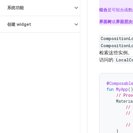
系统功能
组合
是可组合函数
界面树
或
界面层次
创建 widget
CompositionL
CompositionL
检索这些实例。
访问的
LocalC
@Composabl
fun
MyApp
(
// Prov
Materi
// 
// 
// 
}