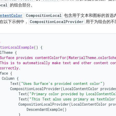
ocal
的组合部分。
ntentColor
CompositionLocal
包含用于文本和图标的首选
在以下示例中，
CompositionLocalProvider
用于为组合的不
e
tionLocalExample
()
{
alTheme
{
Surface provides contentColorFor(MaterialTheme.colorSch
This is to automatically make text and other content co
correctly.
face
{
Column
{
Text
(
"Uses Surface's provided content color"
)
CompositionLocalProvider
(
LocalContentColor
provide
Text
(
"Primary color provided by LocalContentCo
Text
(
"This Text also uses primary as textColor
CompositionLocalProvider
(
LocalContentColor
pro
DescendantExample
()
}