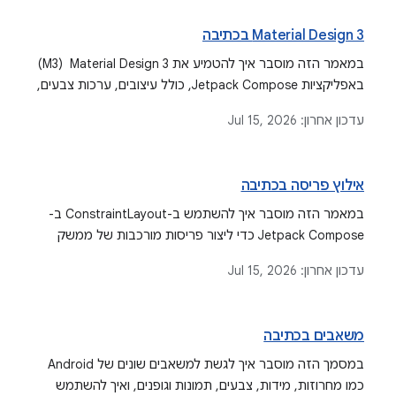
Material Design 3 בכתיבה
במאמר הזה מוסבר איך להטמיע את Material Design 3 ‏ (M3)
באפליקציות Jetpack Compose, כולל עיצובים, ערכות צבעים,
טיפוגרפיה, צורות ותכונות נגישות כמו צבע דינמי והדגשה
עדכון אחרון:
Jul 15, 2026
טונאלית.
אילוץ פריסה בכתיבה
במאמר הזה מוסבר איך להשתמש ב-ConstraintLayout ב-
Jetpack Compose כדי ליצור פריסות מורכבות של ממשק
משתמש, כולל ה-DSL, ה-API המופרד, הנחיות, מחסומים
עדכון אחרון:
Jul 15, 2026
ושרשראות, כחלופה לרכיבי Row ו-Column שמוטמעים אחד
בתוך השני.
משאבים בכתיבה
במסמך הזה מוסבר איך לגשת למשאבים שונים של Android
כמו מחרוזות, מידות, צבעים, תמונות וגופנים, ואיך להשתמש