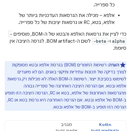
כל ספרייה.
אלפא – מכילה את הגרסאות העדכניות ביותר של
אלפא, בטא, RC או גרסאות יציבות של כל ספרייה.
כדי לציין את גרסאות האלפא והבטא של ה-BOM, מוסיפים
-
alpha
ו-
-beta
לשם ה-BOM artifact. לגרסה היציבה אין
סיומת.
הערה:
רשימות החומרים (BOM) בגרסת אלפא ובטא מסופקות
לצורך בדיקה של תכונות עתידיות ותיקוני באגים. הם לא מיועדים
לשימוש בסביבת ייצור. רשימות ה-BOM האלה לא מכילות
רק
גרסאות
אלפא ובטא. אם הגרסה היציבה האחרונה של ספרייה גבוהה
מהגרסאות האחרונות של אלפא, בטא או RC, הגרסה היציבה הזו תופיע
ב-BOM של אלפא ובטא. אם הגרסה האחרונה היא גרסת בטא או RC,
הגרסה הזו תופיע ב-BOM של אלפא ובטא.
Kotlin
מגניב