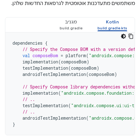
משתמשים מתעדכנות אוטומטית לגרסאות החדשות שלהן.
Kotlin
מגניב
dependencies
{
// Specify the Compose BOM with a version defi
val
composeBom
=
platform
(
"androidx.compose:co
implementation
(
composeBom
)
testImplementation
(
composeBom
)
androidTestImplementation
(
composeBom
)
// Specify Compose library dependencies withou
implementation
(
"androidx.compose.foundation:fo
// ..
testImplementation
(
"androidx.compose.ui:ui-tes
// ..
androidTestImplementation
(
"androidx.compose.ui
}