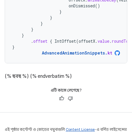
onDismissed
()
}
}
}
}
}
.
offset
{
IntOffset
(
offsetX
.
value
.
roundToI
}
AdvancedAnimationSnippets
.
kt
{% হুবহু %}
{% endverbatim %}
এটি কাজে লেগেছে?
এই পৃষ্ঠার কন্টেন্ট ও কোডের নমুনাগুলি
Content License
-এ বর্ণিত লাইসেন্সের