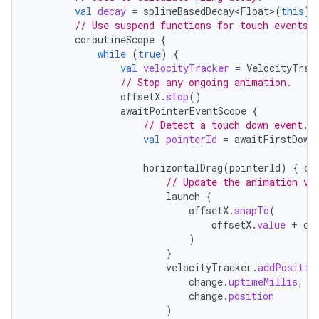
val
decay
=
splineBasedDecay<Float>
(
this
)
// Use suspend functions for touch events 
coroutineScope
{
while
(
true
)
{
val
velocityTracker
=
VelocityTrac
// Stop any ongoing animation.
offsetX
.
stop
()
awaitPointerEventScope
{
// Detect a touch down event.
val
pointerId
=
awaitFirstDown
horizontalDrag
(
pointerId
)
{
ch
// Update the animation va
launch
{
offsetX
.
snapTo
(
offsetX
.
value
+
ch
)
}
velocityTracker
.
addPositio
change
.
uptimeMillis
,
change
.
position
)