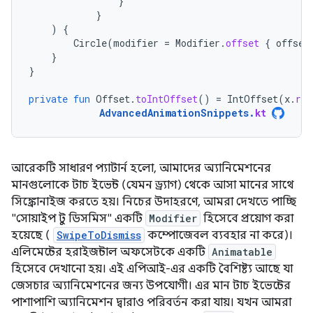
}
}
)
{
Circle
(
modifier
=
Modifier
.
offset
{
offset
}
}
private
fun
Offset
.
toIntOffset
()
=
IntOffset
(
x
.
rou
AdvancedAnimationSnippets
.
kt
আরেকটি সাধারণ প্যাটার্ন হলো, আমাদের অ্যানিমেশনের
মানগুলোকে টাচ ইভেন্ট (যেমন ড্র্যাগ) থেকে আসা মানের সাথে
সিঙ্ক্রোনাইজ করতে হয়। নিচের উদাহরণে, আমরা দেখতে পাচ্ছি
"সোয়াইপ টু ডিসমিস" একটি
Modifier
হিসেবে প্রয়োগ করা
হয়েছে (
SwipeToDismiss
কম্পোজেবল ব্যবহার না করে)।
এলিমেন্টের হরাইজন্টাল অফসেটকে একটি
Animatable
হিসেবে দেখানো হয়। এই এপিআই-এর একটি বৈশিষ্ট্য আছে যা
জেসচার অ্যানিমেশনের জন্য উপযোগী। এর মান টাচ ইভেন্টের
পাশাপাশি অ্যানিমেশন দ্বারাও পরিবর্তন করা যায়। যখন আমরা