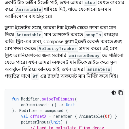
একটি টাচ ডাউন ইভেন্ট পাই, তখন আমরা
stop
মেথড ব্যবহার
করে
Animatable
থামিয়ে দিই, যাতে যেকোনো চলমান
অ্যানিমেশন বাধাগ্রস্ত হয়।
ড্র্যাগ ইভেন্টের সময়, আমরা টাচ ইভেন্ট থেকে গণনা করা মান
দিয়ে
Animatable
মান আপডেট করতে
snapTo
ব্যবহার
করি। ফ্লিং-এর জন্য, Compose ড্র্যাগ ইভেন্ট রেকর্ড করতে এবং
বেগ গণনা করতে
VelocityTracker
প্রদান করে। এই বেগ
ফ্লিং অ্যানিমেশনের জন্য সরাসরি
animateDecay
তে পাঠানো
যেতে পারে। যখন আমরা অফসেট মানটিকে স্লাইড করে মূল
অবস্থানে ফিরিয়ে আনতে চাই, তখন আমরা
animateTo
পদ্ধতির সাথে
0f
এর টার্গেট অফসেট মান নির্দিষ্ট করে দিই।
fun
Modifier
.
swipeToDismiss
(
onDismissed
:
()
-
>
Unit
):
Modifier
=
composed
{
val
offsetX
=
remember
{
Animatable
(
0f
)
}
pointerInput
(
Unit
)
{
// Used to calculate fling decay.