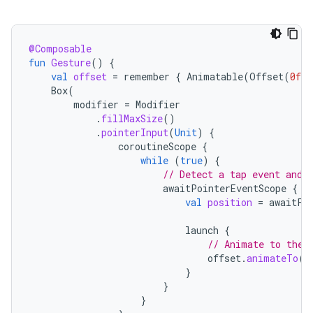
@Composable
fun
Gesture
()
{
val
offset
=
remember
{
Animatable
(
Offset
(
0f
,
Box
(
modifier
=
Modifier
.
fillMaxSize
()
.
pointerInput
(
Unit
)
{
coroutineScope
{
while
(
true
)
{
// Detect a tap event and 
awaitPointerEventScope
{
val
position
=
awaitFi
launch
{
// Animate to the 
offset
.
animateTo
(
p
}
}
}