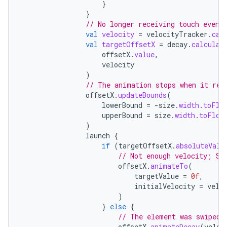
}
}
// No longer receiving touch event
val
velocity
=
velocityTracker
.
cal
val
targetOffsetX
=
decay
.
calculat
offsetX
.
value
,
velocity
)
// The animation stops when it rea
offsetX
.
updateBounds
(
lowerBound
=
-
size
.
width
.
toFlo
upperBound
=
size
.
width
.
toFloa
)
launch
{
if
(
targetOffsetX
.
absoluteValu
// Not enough velocity; Sl
offsetX
.
animateTo
(
targetValue
=
0f
,
initialVelocity
=
velo
)
}
else
{
// The element was swiped 
offsetX
.
animateDecay
(
veloc