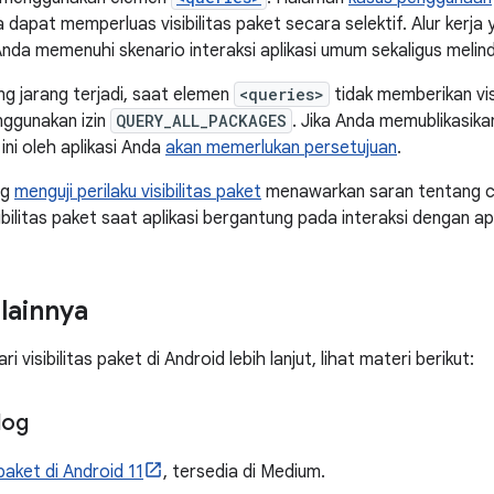
apat memperluas visibilitas paket secara selektif. Alur kerja y
da memenuhi skenario interaksi aplikasi umum sekaligus melind
g jarang terjadi, saat elemen
<queries>
tidak memberikan vis
ggunakan izin
QUERY_ALL_PACKAGES
. Jika Anda memublikasikan
ini oleh aplikasi Anda
akan memerlukan persetujuan
.
ng
menguji perilaku visibilitas paket
menawarkan saran tentang ca
bilitas paket saat aplikasi bergantung pada interaksi dengan apli
 lainnya
 visibilitas paket di Android lebih lanjut, lihat materi berikut:
log
 paket di Android 11
, tersedia di Medium.