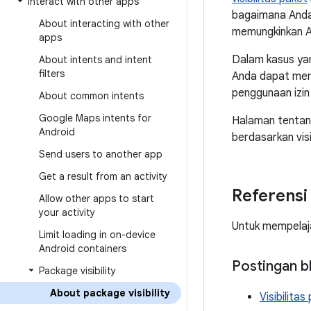
Interact with other apps
bagaimana Anda d
About interacting with other
memungkinkan An
apps
Dalam kasus yan
About intents and intent
filters
Anda dapat men
penggunaan izin 
About common intents
Google Maps intents for
Halaman tenta
Android
berdasarkan visi
Send users to another app
Get a result from an activity
Referensi
Allow other apps to start
your activity
Untuk mempelajari
Limit loading in on-device
Android containers
Postingan b
Package visibility
About package visibility
Visibilitas