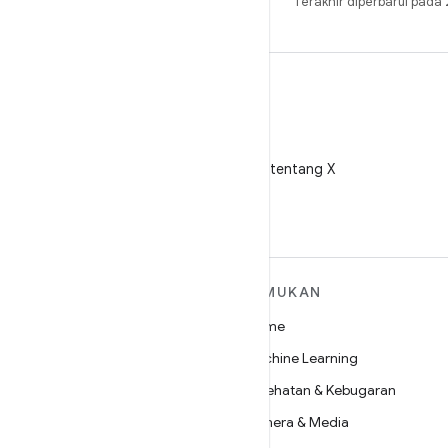
Terakhir diperbarui pad
X
Ikuti @AndroidDev tentang X
SELENGKAPNYA
TEMUKAN
TENTANG ANDROID
Game
Android
Machine Learning
Android untuk Perusahaan
Kesehatan & Kebugaran
Keamanan
Kamera & Media
Source