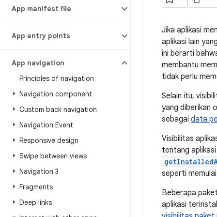
App manifest file
Jika aplikasi me
App entry points
aplikasi lain ya
ini berarti bah
App navigation
membantu memini
tidak perlu me
Principles of navigation
Navigation component
Selain itu, visi
yang diberikan 
Custom back navigation
sebagai
data pe
Navigation Event
Visibilitas apl
Responsive design
tentang aplikasi
Swipe between views
getInstalled
Navigation 3
seperti memulai 
Fragments
Beberapa pake
Deep links
aplikasi terinst
visibilitas paket