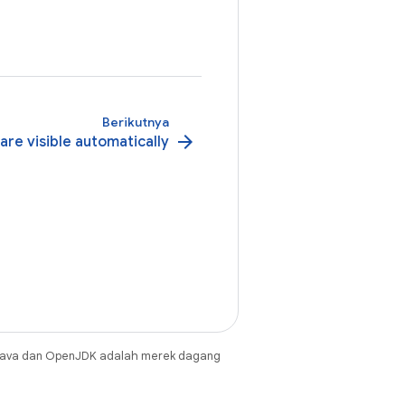
Berikutnya
arrow_forward
re visible automatically
Java dan OpenJDK adalah merek dagang