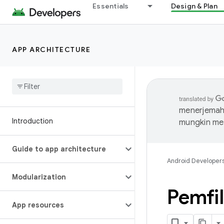
Essentials
Design & Plan
APP ARCHITECTURE
menerjemahk
Introduction
mungkin me
Guide to app architecture
Android Developer
Modularization
Pemfil
App resources