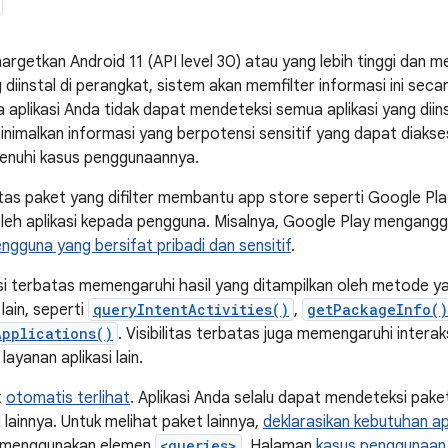
nargetkan Android 11 (API level 30) atau yang lebih tinggi dan 
ng diinstal di perangkat, sistem akan memfilter informasi ini seca
wa aplikasi Anda tidak dapat mendeteksi semua aplikasi yang dii
malkan informasi yang berpotensi sensitif yang dapat diakses 
menuhi kasus penggunaannya.
bilitas paket yang difilter membantu app store seperti Google Pl
oleh aplikasi kepada pengguna. Misalnya, Google Play menganggap
ngguna yang bersifat pribadi dan sensitif
.
ikasi terbatas memengaruhi hasil yang ditampilkan oleh metode 
 lain, seperti
queryIntentActivities()
,
getPackageInfo()
Applications()
. Visibilitas terbatas juga memengaruhi interaksi
layanan aplikasi lain.
t
otomatis terlihat
. Aplikasi Anda selalu dapat mendeteksi pake
al lainnya. Untuk melihat paket lainnya,
deklarasikan kebutuhan ap
menggunakan elemen
<queries>
. Halaman
kasus penggunaan