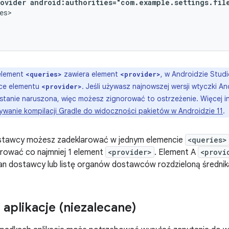
rovider
android:authorities="com.example.settings.fil
 element
zawiera element
, w Androidzie Stud
<queries>
<provider>
ce elementu
. Jeśli używasz najnowszej wersji wtyczki A
<provider>
ostanie naruszona, więc możesz zignorować to ostrzeżenie. Więcej i
wanie kompilacji Gradle do widoczności pakietów w Androidzie 11
.
stawcy możesz zadeklarować w jednym elemencie
<queries>
rować co najmniej 1 element
<provider>
. Element A
<provi
an dostawcy lub listę organów dostawców rozdzieloną średnik
 aplikacje (niezalecane)