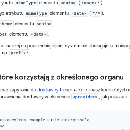
rybutu
mimeType
elementu
<data>
(
image/*
).
typ atrybutu
mimeType
elementu
<data>
(
*/*
).
cheme
elementu
<data>
.
ost
elementu
<data>
.
ono inaczej na poprzedniej liście, system nie obsługuje kombinacj
, np.
prefix*
.
tóre korzystają z określonego organu
słać zapytanie do
dostawcy treści
, ale nie znasz konkretnych
prawnienia dostawcy w elemencie
<provider>
, jak pokazano