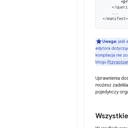
<p
...

</manifest>
Uwaga:
jeśli
edytora dotyczą
kompilacja nie z
blogu
Przygotowy
Uprawnienia do
możesz zadekla
pojedynczy org
Wszystkie