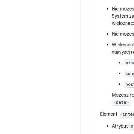
Nie może
System za
wieloznac
Nie możes
W elemen
najwyżej r
mim
sch
hos
Możesz ro
<data>
.
Element
<inte
Atrybut
n