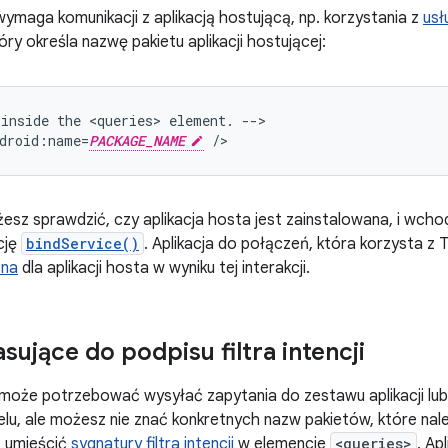
 wymaga komunikacji z aplikacją hostującą, np. korzystania z
usł
tóry określa nazwę pakietu aplikacji hostującej:
inside
the
<queries>
element.
-->

droid:name=
PACKAGE_NAME
/>
esz sprawdzić, czy aplikacja hosta jest zainstalowana, i wchodz
cję
bindService()
. Aplikacja do połączeń, która korzysta z T
zna
dla aplikacji hosta w wyniku tej interakcji.
sujące do podpisu filtra intencji
 może potrzebować wysyłać zapytania do zestawu aplikacji lub 
lu, ale możesz nie znać konkretnych nazw pakietów, które nale
z umieścić
sygnatury filtra intencji
w elemencie
<queries>
. Ap