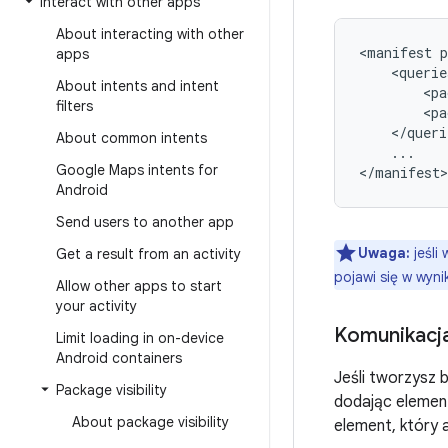
Interact with other apps
About interacting with other
<manifest
apps
About intents and intent
<pa
filters
<pa
About common intents
...

Google Maps intents for
</manifest>
Android
Send users to another app
Uwaga:
jeśli
Get a result from an activity
pojawi się w wyn
Allow other apps to start
your activity
Komunikacja 
Limit loading in on-device
Android containers
Jeśli tworzysz 
Package visibility
dodając eleme
About package visibility
element, który 