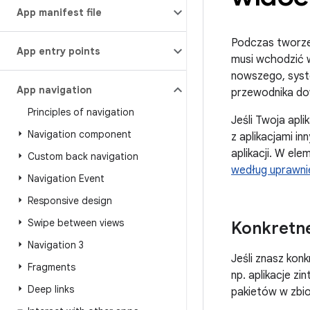
App manifest file
Podczas tworzen
App entry points
musi wchodzić w 
nowszego, sys
App navigation
przewodnika dowi
Principles of navigation
Jeśli Twoja apl
Navigation component
z aplikacjami i
aplikacji. W el
Custom back navigation
według uprawn
Navigation Event
Responsive design
Swipe between views
Konkretn
Navigation 3
Jeśli znasz kon
Fragments
np. aplikacje zi
Deep links
pakietów w zbi