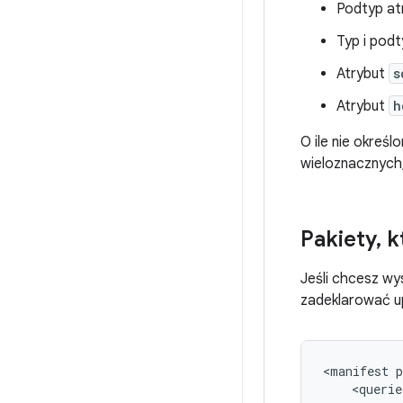
Podtyp at
Typ i pod
Atrybut
s
Atrybut
h
O ile nie określ
wieloznacznych
Pakiety
,
k
Jeśli chcesz wy
zadeklarować u
<manifest