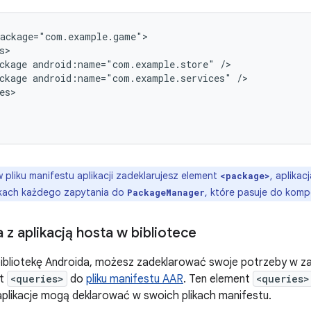
ckage
android:name="com.example.store"
ckage
android:name="com.example.services"
 w pliku manifestu aplikacji zadeklarujesz element
, aplika
<package>
ikach każdego zapytania do
, które pasuje do kompo
PackageManager
z aplikacją hosta w bibliotece
bibliotekę Androida, możesz zadeklarować swoje potrzeby w za
nt
<queries>
do
pliku manifestu AAR
. Ten element
<queries>
aplikacje mogą deklarować w swoich plikach manifestu.