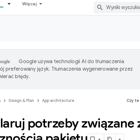
Więcej
Google używa technologii AI do tłumaczenia
wój preferowany język. Tłumaczenia wygenerowane przez
ierać błędy.
s
Design & Plan
App architecture
Czy te
laruj potrzeby związane 
znością pakietu