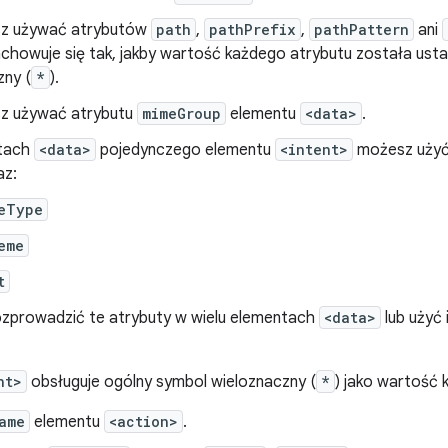
sz używać atrybutów
path
,
pathPrefix
,
pathPattern
ani
chowuje się tak, jakby wartość każdego atrybutu została usta
zny (
*
).
z używać atrybutu
mimeGroup
elementu
<data>
.
tach
<data>
pojedynczego elementu
<intent>
możesz użyć
az:
eType
eme
t
zprowadzić te atrybuty w wielu elementach
<data>
lub użyć
nt>
obsługuje ogólny symbol wieloznaczny (
*
) jako wartość 
ame
elementu
<action>
.