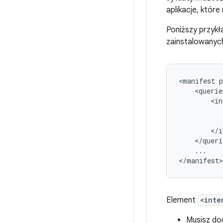
aplikacje, któr
Poniższy przyk
zainstalowanych
<manifest
...

</manifest>
Element
<inte
Musisz do