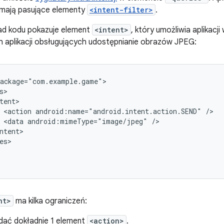
e mają pasujące elementy
<intent-filter>
.
ład kodu pokazuje element
<intent>
, który umożliwia aplikacji
 aplikacji obsługujących udostępnianie obrazów JPEG:
<action
android:name="android.intent.action.SEND"
<data
android:mimeType="image/jpeg"
nt>
ma kilka ograniczeń:
dać dokładnie 1 element
<action>
.