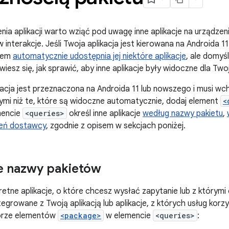
ia aplikacji warto wziąć pod uwagę inne aplikacje na urządzeni
interakcje. Jeśli Twoja aplikacja jest kierowana na Androida 11
tem
automatycznie udostępnia jej niektóre aplikacje
, ale domyśl
esz się, jak sprawić, aby inne aplikacje były widoczne dla Twoje
ikacja jest przeznaczona na Androida 11 lub nowszego i musi wc
nnymi niż te, które są widoczne automatycznie, dodaj element
<
emencie
<queries>
określ inne aplikacje
według nazwy pakietu
,
ień dostawcy
, zgodnie z opisem w sekcjach poniżej.
e nazwy pakietów
kretne aplikacje, o które chcesz wysłać zapytanie lub z którym
ntegrowane z Twoją aplikacją lub aplikacje, z których usług kor
orze elementów
<package>
w elemencie
<queries>
: