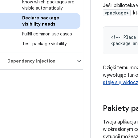
Know which packages are
Jeśli biblioteka
visible automatically
<package>
, k
Declare package
visibility needs
Fulfill common use cases
<!--
Place
<package
an
Test package visibility
Dependency injection
Dzięki temu moż
wywołując funk
staje się widoc
Pakiety pa
Twoja aplikacja
w określonym ce
sytuacji możes