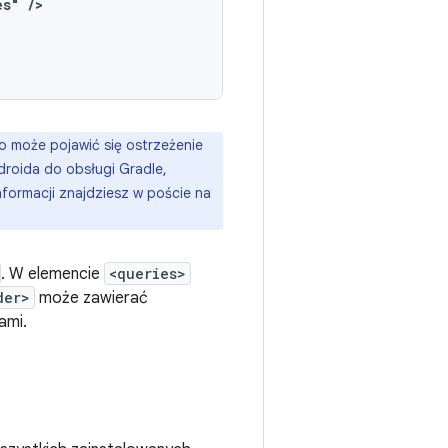
es"
/>
io może pojawić się ostrzeżenie
ndroida do obsługi Gradle,
nformacji znajdziesz w poście na
. W elemencie
<queries>
der>
może zawierać
ami.