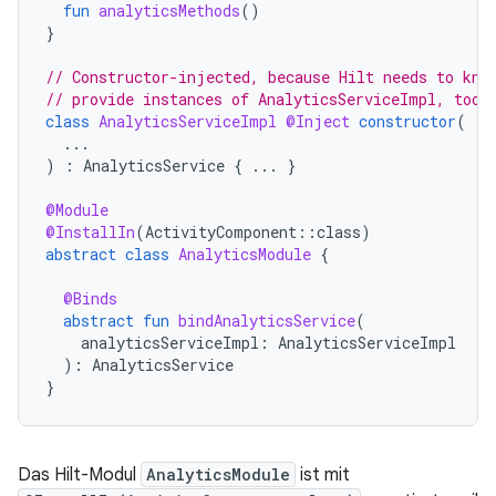
fun
analyticsMethods
()
}
// Constructor-injected, because Hilt needs to kno
// provide instances of AnalyticsServiceImpl, too.
class
AnalyticsServiceImpl
@Inject
constructor
(
...
)
:
AnalyticsService
{
...
}
@Module
@InstallIn
(
ActivityComponent
::
class
)
abstract
class
AnalyticsModule
{
@Binds
abstract
fun
bindAnalyticsService
(
analyticsServiceImpl
:
AnalyticsServiceImpl
):
AnalyticsService
}
Das Hilt-Modul
AnalyticsModule
ist mit