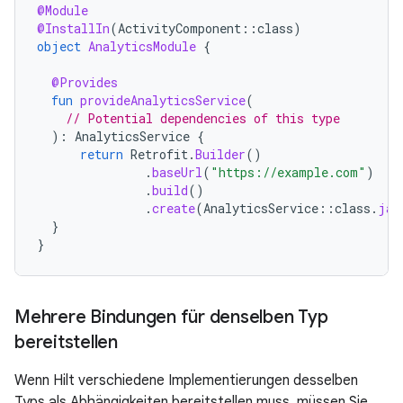
@Module
@InstallIn
(
ActivityComponent
::
class
)
object
AnalyticsModule
{
@Provides
fun
provideAnalyticsService
(
// Potential dependencies of this type
):
AnalyticsService
{
return
Retrofit
.
Builder
()
.
baseUrl
(
"https://example.com"
)
.
build
()
.
create
(
AnalyticsService
::
class
.
jav
}
}
Mehrere Bindungen für denselben Typ
bereitstellen
Wenn Hilt verschiedene Implementierungen desselben
Typs als Abhängigkeiten bereitstellen muss, müssen Sie