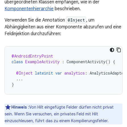
übergeordneten Klassen empfangen, wie in der
Komponentenhierarchie
beschrieben.
Verwenden Sie die Annotation
@Inject
, um
Abhängigkeiten aus einer Komponente abzurufen und eine
Feldinjektion durchzuführen:
@AndroidEntryPoint
class
ExampleActivity
:
ComponentActivity
()
{
@Inject
lateinit
var
analytics
:
AnalyticsAdapter
...
}
Hinweis
:Von Hilt eingefügte Felder dürfen nicht privat
sein. Wenn Sie versuchen, ein privates Feld mit Hilt
einzuschleusen, führt das zu einem Kompilierungsfehler.