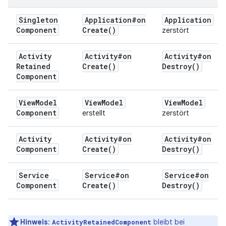
Singleton
Application#
on
Application
Component
Create(
)
zerstört
Activity
Activity#
on
Activity#
on
Retained
Create(
)
Destroy(
)
Component
View
Model
View
Model
View
Model
Component
erstellt
zerstört
Activity
Activity#
on
Activity#
on
Component
Create(
)
Destroy(
)
Service
Service#
on
Service#
on
Component
Create(
)
Destroy(
)
Hinweis
:
bleibt bei
ActivityRetainedComponent