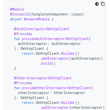
@Module
@InstallIn
(
SingletonComponent
::
class
)
object
NetworkModule
{
@AuthInterceptorOkHttpClient
@Provides
fun
provideAuthInterceptorOkHttpClient
(
authInterceptor
:
AuthInterceptor
):
OkHttpClient
{
return
OkHttpClient
.
Builder
()
.
addInterceptor
(
authInterceptor
)
.
build
()
}
@OtherInterceptorOkHttpClient
@Provides
fun
provideOtherInterceptorOkHttpClient
(
otherInterceptor
:
OtherInterceptor
):
OkHttpClient
{
return
OkHttpClient
.
Builder
()
.
addInterceptor
(
otherInterceptor
)