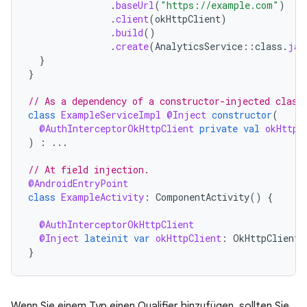
.
baseUrl
(
"https://example.com"
)
.
client
(
okHttpClient
)
.
build
()
.
create
(
AnalyticsService
::
class
.
jav
}
}
// As a dependency of a constructor-injected class
class
ExampleServiceImpl
@Inject
constructor
(
@AuthInterceptorOkHttpClient
private
val
okHttpC
)
:
...
// At field injection.
@AndroidEntryPoint
class
ExampleActivity
:
ComponentActivity
()
{
@AuthInterceptorOkHttpClient
@Inject
lateinit
var
okHttpClient
:
OkHttpClient
}
Wenn Sie einem Typ einen Qualifier hinzufügen, sollten Sie