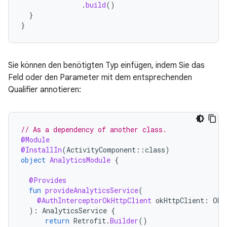
.
build
()
}
}
Sie können den benötigten Typ einfügen, indem Sie das
Feld oder den Parameter mit dem entsprechenden
Qualifier annotieren:
// As a dependency of another class.
@Module
@InstallIn
(
ActivityComponent
::
class
)
object
AnalyticsModule
{
@Provides
fun
provideAnalyticsService
(
@AuthInterceptorOkHttpClient
okHttpClient
:
OkH
):
AnalyticsService
{
return
Retrofit
.
Builder
()