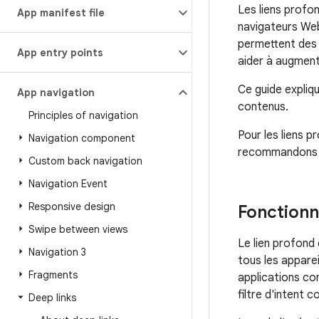
Les liens profon
App manifest file
navigateurs Web
permettent des t
App entry points
aider à augment
Ce guide expliq
App navigation
contenus.
Principles of navigation
Pour les liens 
Navigation component
recommandons d'u
Custom back navigation
Navigation Event
Responsive design
Fonctionn
Swipe between views
Le lien profond
Navigation 3
tous les appareil
Fragments
applications co
filtre d'intent 
Deep links