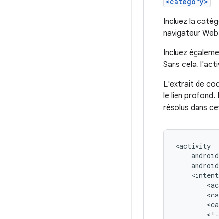
<category>
Incluez la caté
navigateur Web. 
Incluez égaleme
Sans cela, l'act
L'extrait de co
le lien profond.
résolus dans cet
android
<intent
<ac
<ca
<ca
<!-