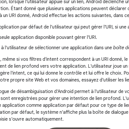
ion, lorsque l'utilisateur appuie sur un lien, Android déclenche u
tion. Étant donné que plusieurs applications peuvent déclarer de
un URI donné, Android effectue les actions suivantes, dans cet 
pplication par défaut de l'utilisateur qui peut gérer l'URI, si une
seule application disponible pouvant gérer l'URI.
à l'utilisateur de sélectionner une application dans une
boîte d
e, même si vos filtres d'intent correspondent à un URI donné, le
ent de lien profond vers votre application. L'utilisateur joue un
 gère l'intent, ce qui lui donne le contrôle et lui offre le choix. 
tre propre site Web et vos domaines, essayez d'utiliser les lie
ogue de désambiguïsation d'Android permet à l'utilisateur de vo
e sont enregistrées pour gérer une intention de lien profond. L'
 application comme application par défaut pour ce type de lien.
cation par défaut, le système n'affiche plus la boîte de dialogue
hoisie s'ouvre automatiquement.