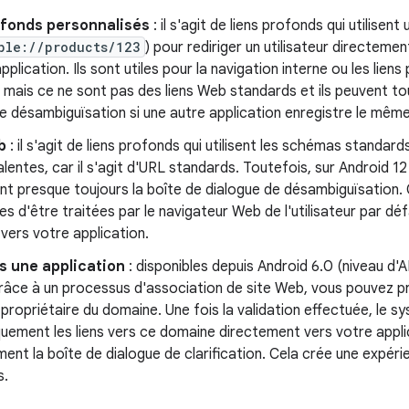
ofonds personnalisés
: il s'agit de liens profonds qui utilisen
ple://products/123
) pour rediriger un utilisateur directeme
pplication. Ils sont utiles pour la navigation interne ou les lie
 mais ce ne sont pas des liens Web standards et ils peuvent to
e désambiguïsation si une autre application enregistre le mêm
b
: il s'agit de liens profonds qui utilisent les schémas standar
alentes, car il s'agit d'URL standards. Toutefois, sur Android 12 
t presque toujours la boîte de dialogue de désambiguïsation. Ce
es d'être traitées par le navigateur Web de l'utilisateur par déf
 vers votre application.
s une application
: disponibles depuis Android 6.0 (niveau d'API
Grâce à un processus d'association de site Web, vous pouvez 
propriétaire du domaine. Une fois la validation effectuée, le s
ement les liens vers ce domaine directement vers votre applic
nt la boîte de dialogue de clarification. Cela crée une expérie
s.