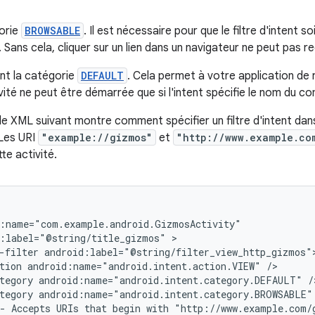
gorie
BROWSABLE
. Il est nécessaire pour que le filtre d'intent s
Sans cela, cliquer sur un lien dans un navigateur ne peut pas re
nt la catégorie
DEFAULT
. Cela permet à votre application de 
ivité ne peut être démarrée que si l'intent spécifie le nom du 
de XML suivant montre comment spécifier un filtre d'intent dan
 Les URI
"example://gizmos"
et
"http://www.example.co
te activité.
:label="@string/title_gizmos"
-filter
tion
android:name="android.intent.action.VIEW"
tegory
android:name="android.intent.category.DEFAULT"
tegory
android:name="android.intent.category.BROWSABLE"
-
Accepts
URIs
that
begin
with
"http://www.example.com/