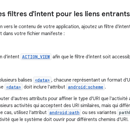
s filtres d'intent pour les liens entrants
en vers le contenu de votre application, ajoutez un filtre d'int
ut dans votre fichier manifeste :
on d'intent
ACTION_VIEW
afin que le filtre d'intent soit access
plusieurs balises
<data>
, chacune représentant un format d'URI
ise
<data>
doit inclure l'attribut
android:scheme
.
ter d'autres attributs pour affiner le type d'URI que l'activit
sieurs activités qui acceptent des URI similaires, mais qui diff
 cas, utilisez l'attribut
android:path
ou ses variantes
path
ctivité que le système doit ouvrir pour différents chemins d'URI.