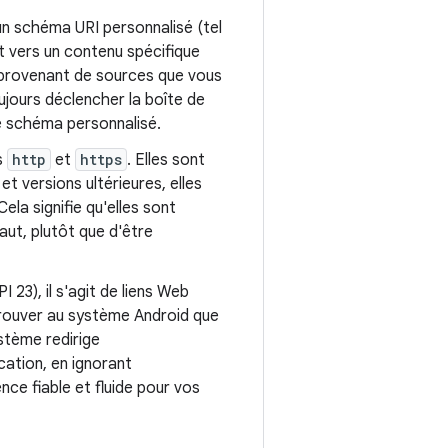
t un schéma URI personnalisé (tel
nt vers un contenu spécifique
ns provenant de sources que vous
ujours déclencher la boîte de
e schéma personnalisé.
ds
http
et
https
. Elles sont
et versions ultérieures, elles
la signifie qu'elles sont
aut, plutôt que d'être
 23), il s'agit de liens Web
prouver au système Android que
ystème redirige
ation, en ignorant
nce fiable et fluide pour vos