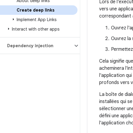
About deep links
Lors de l'exécut
vers une applica
Create deep links
correspondant à 
Implement App Links
Ouvrez l'a
Interact with other apps
Ouvrez la 
Dependency injection
Permettez 
Cela signifie qu
acheminera l'int
l'application qui
profonds vers vo
La boîte de dial
installées qui s
sélectionner une
défini une appli
l'application c