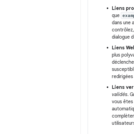
Liens pr
que
exam
dans une a
contrôlez,
dialogue d
Liens We
plus polyv
déclenchen
susceptibl
redirigées
Liens ver
validés
. 
vous êtes 
automatiqu
complèteme
utilisateur