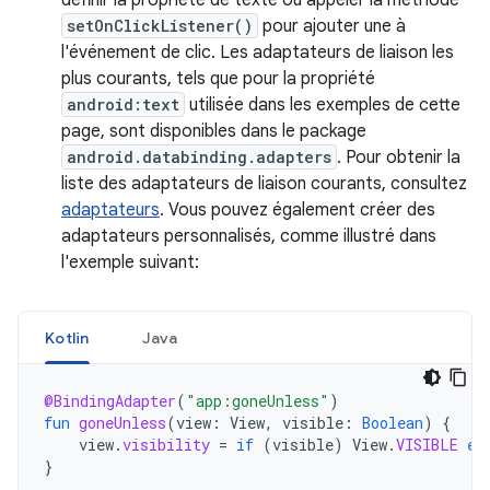
définir la propriété de texte ou appeler la méthode
setOnClickListener()
pour ajouter une à
l'événement de clic. Les adaptateurs de liaison les
plus courants, tels que pour la propriété
android:text
utilisée dans les exemples de cette
page, sont disponibles dans le package
android.databinding.adapters
. Pour obtenir la
liste des adaptateurs de liaison courants, consultez
adaptateurs
. Vous pouvez également créer des
adaptateurs personnalisés, comme illustré dans
l'exemple suivant:
Kotlin
Java
@BindingAdapter
(
"app:goneUnless"
)
fun
goneUnless
(
view
:
View
,
visible
:
Boolean
)
{
view
.
visibility
=
if
(
visible
)
View
.
VISIBLE
el
}