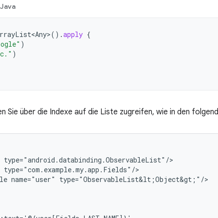
Java
rrayList<Any
>
().
apply
{
oogle"
)
c."
)
 Sie über die Indexe auf die Liste zugreifen, wie in den folgend
le
name="user"
type="ObservableList&lt;Object&gt;"/>
