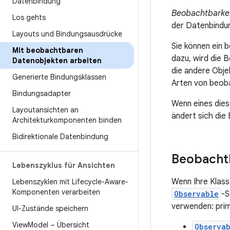
Datenbindung
Beobachtbarke
Los gehts
der Datenbindun
Layouts und Bindungsausdrücke
Sie können ein 
Mit beobachtbaren
dazu, wird die 
Datenobjekten arbeiten
die andere Obje
Generierte Bindungsklassen
Arten von beob
Bindungsadapter
Wenn eines dies
Layoutansichten an
ändert sich die
Architekturkomponenten binden
Bidirektionale Datenbindung
Beobacht
Lebenszyklus für Ansichten
Wenn Ihre Klasse
Lebenszyklen mit Lifecycle-Aware-
Komponenten verarbeiten
Observable
-S
verwenden: pri
UI-Zustände speichern
View
Model – Übersicht
Observa