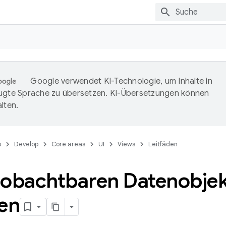
Google verwendet KI-Technologie, um Inhalte in
ugte Sprache zu übersetzen. KI-Übersetzungen können
lten.
s
Develop
Core areas
UI
Views
Leitfäden
eobachtbaren Datenobje
ten