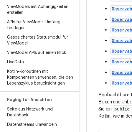
View
Models mit Abhängigkeiten
Observa
erstellen
Observa
APIs für View
Model-Umfang
festlegen
Observa
Gespeichertes Statusmodul für
Observab
View
Model
Observa
View
Model APIs auf einen Blick
Observab
Live
Data
Kotlin-Koroutinen mit
Observa
Komponenten verwenden
,
die den
Observa
Lebenszyklus berücksichtigen
Beobachtbare Fe
Paging für Ansichten
Boxen und Unbo
Sie ein
public
Seite aus Netzwerk und
Datenbank
Kotlin, wie in d
Datenstreams umwandeln