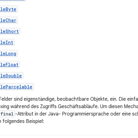
bleByte
bleChar
bleShort
leInt
bleLong
leFloat
bleDouble
bleParcelable
lder sind eigenständige, beobachtbare Objekte, ein. Die ein
xing während des Zugriffs Geschäftsabläufe. Um diesen Mecha
 final
-Attribut in der Java- Programmiersprache oder eine sc
en folgendes Beispiel: