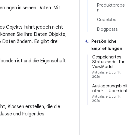
Produktprobe
erungen in seinen Daten. Mit
n
Codelabs
es Objekts führt jedoch nicht
Blogposts
 können Sie Ihre Daten Objekte,
 Daten ändern. Es gibt drei
Persönliche
Empfehlungen
Gespeichertes
unden ist und die Eigenschaft
Statusmodul für
ViewModel
Aktualisiert:
Jul 14,
2026
Auslagerungsbibli
othek – Übersicht
Aktualisiert:
Jul 14,
2026
t, Klassen erstellen, die die
Klasse und Folgendes