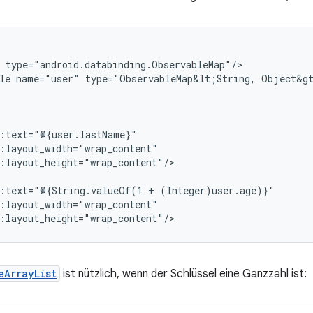
le
name="user"
type="ObservableMap&lt;String,
Object&gt
:layout_height="wrap_content"/>

d:text="@{String.valueOf(1
+
eArrayList
ist nützlich, wenn der Schlüssel eine Ganzzahl ist: