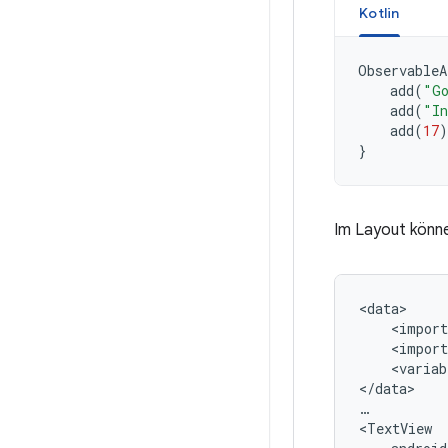
Kotlin
ObservableA
add
(
"G
add
(
"In
add
(
17
)
}
Im Layout können
<import
<import
<variab
</data>

…
