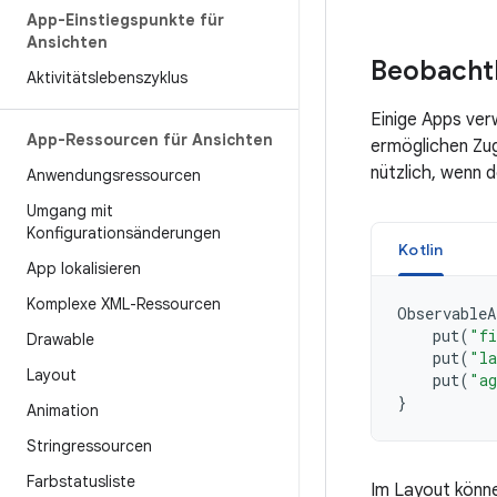
App-Einstiegspunkte für
Ansichten
Beobacht
Aktivitätslebenszyklus
Einige Apps ve
App-Ressourcen für Ansichten
ermöglichen Zugr
nützlich, wenn d
Anwendungsressourcen
Umgang mit
Konfigurationsänderungen
Kotlin
App lokalisieren
Komplexe XML-Ressourcen
ObservableA
put
(
"fi
Drawable
put
(
"la
Layout
put
(
"a
}
Animation
Stringressourcen
Farbstatusliste
Im Layout können