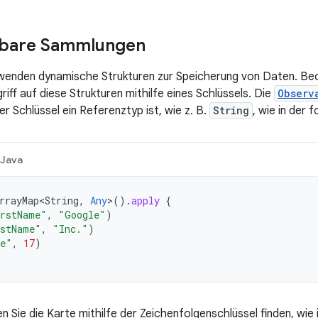
bare Sammlungen
rwenden dynamische Strukturen zur Speicherung von Daten. 
iff auf diese Strukturen mithilfe eines Schlüssels. Die
Observ
er Schlüssel ein Referenztyp ist, wie z. B.
String
, wie in der 
Java
rrayMap<String
,
Any
>
().
apply
{
rstName"
,
"Google"
)
stName"
,
"Inc."
)
ge"
,
17
)
 Sie die Karte mithilfe der Zeichenfolgenschlüssel finden, wie 