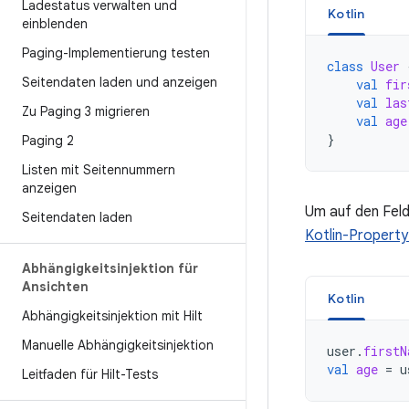
Ladestatus verwalten und
Kotlin
einblenden
Paging-Implementierung testen
class
User
Seitendaten laden und anzeigen
val
fir
val
las
Zu Paging 3 migrieren
val
age
}
Paging 2
Listen mit Seitennummern
anzeigen
Um auf den Fel
Seitendaten laden
Kotlin-Propert
Abhängigkeitsinjektion für
Ansichten
Kotlin
Abhängigkeitsinjektion mit Hilt
Manuelle Abhängigkeitsinjektion
user
.
firstN
val
age
=
u
Leitfaden für Hilt-Tests