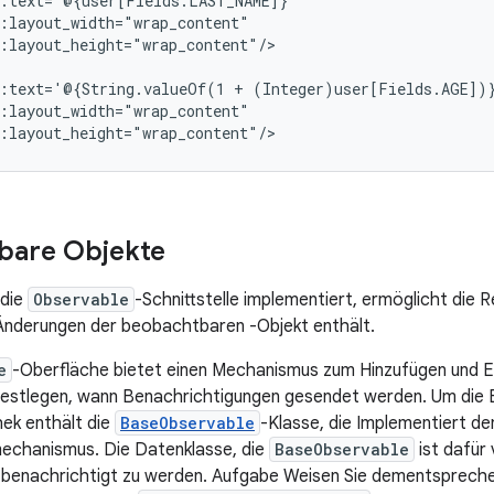
:layout_height="wrap_content"/>

d:text='@{String.valueOf(1
+
bare Objekte
 die
Observable
-Schnittstelle implementiert, ermöglicht die R
Änderungen der beobachtbaren -Objekt enthält.
e
-Oberfläche bietet einen Mechanismus zum Hinzufügen und En
estlegen, wann Benachrichtigungen gesendet werden. Um die En
hek enthält die
BaseObservable
-Klasse, die Implementiert de
mechanismus. Die Datenklasse, die
BaseObservable
ist dafür
e benachrichtigt zu werden. Aufgabe Weisen Sie dementsprech