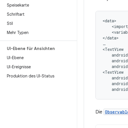
Speisekarte
Schriftart
Stil
<import
<variab
Mehr Typen
</data>

…

UI-Ebene für Ansichten
UI-Ebene
android
UI-Ereignisse
Produktion des UI-Status
androi
Die
Observabl