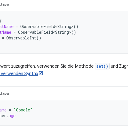
Java
{
stName
=
ObservableField<String
>
()
tName
=
ObservableField<String
>
()
=
ObservableInt
()
dwert zuzugreifen, verwenden Sie die Methode
set()
und Zugr
y verwenden Syntax
:
Java
ame
=
"Google"
ser
.
age