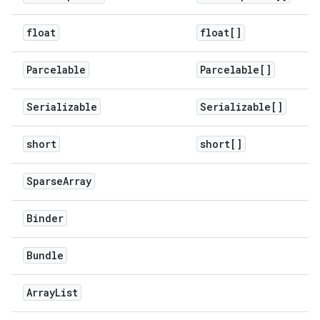
float
float[]
Parcelable
Parcelable[]
Serializable
Serializable[]
short
short[]
Sparse
Array
Binder
Bundle
Array
List