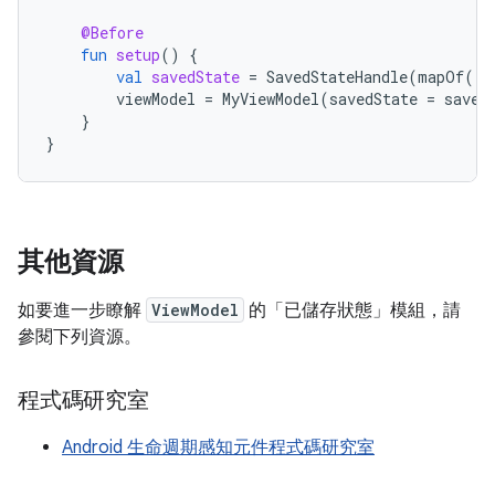
@Before
fun
setup
()
{
val
savedState
=
SavedStateHandle
(
mapOf
(
"s
viewModel
=
MyViewModel
(
savedState
=
saved
}
}
其他資源
如要進一步瞭解
ViewModel
的「已儲存狀態」模組，請
參閱下列資源。
程式碼研究室
Android 生命週期感知元件程式碼研究室