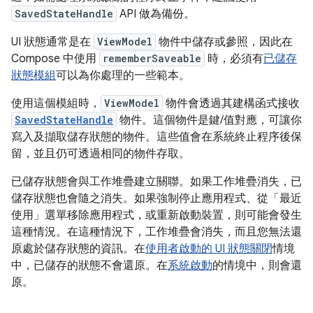
SavedStateHandle
API 做為備份。
UI 狀態通常是在
ViewModel
物件中儲存或參照，因此在
Compose 中使用
rememberSaveable
時，必須有
已儲存
狀態模組
可以為你處理的一些範本。
使用這個模組時，
ViewModel
物件會透過其建構函式接收
SavedStateHandle
物件。這個物件是鍵/值對應，可讓你
寫入及擷取儲存狀態的物件。這些值會在系統終止程序後保
留，並且仍可透過相同的物件存取。
已儲存狀態會與工作堆疊建立關聯。如果工作堆疊消失，已
儲存狀態也會隨之消失。如果強制停止應用程式、從「最近
使用」選單移除應用程式，或重新啟動裝置，則可能會發生
這種情況。在這種情況下，工作堆疊會消失，而且您無法還
原處於儲存狀態的資訊。在
使用者啟動的 UI 狀態關閉
情境
中，已儲存的狀態不會還原。在
系統啟動
的情境中，則會還
原。