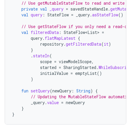
// Use getMutableStateFlow to read and write t
private
val
_query
=
savedStateHandle
.
getMutab
val
query
:
StateFlow
=
_query
.
asStateFlow
()
// Use getStateFlow if you only need a read-on
val
filteredData
:
StateFlow
<
List
>
=
query
.
flatMapLatest
{
repository
.
getFilteredData
(
it
)
}
.
stateIn
(
scope
=
viewModelScope
,
started
=
SharingStarted
.
WhileSubscrib
initialValue
=
emptyList
()
)
fun
setQuery
(
newQuery
:
String
)
{
// Updating the MutableStateFlow automatic
_query
.
value
=
newQuery
}
}