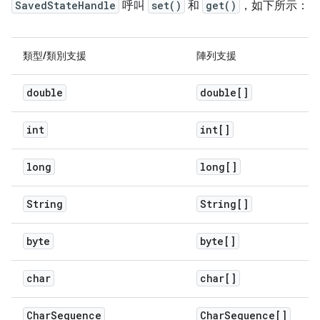
SavedStateHandle
呼叫
set()
和
get()
，如下所示：
類型/類別支援
陣列支援
double
double[]
int
int[]
long
long[]
String
String[]
byte
byte[]
char
char[]
Char
Sequence
Char
Sequence[]