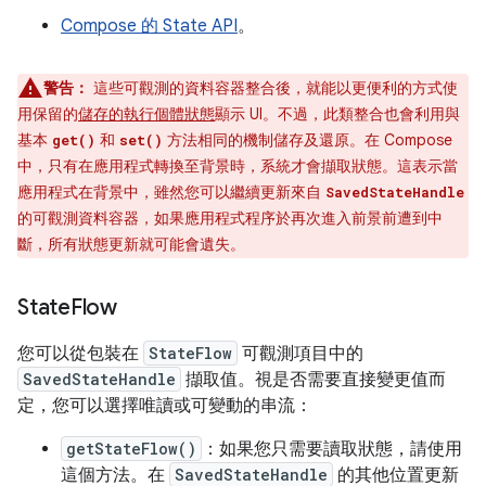
Compose 的 State API
。
警告：
這些可觀測的資料容器整合後，就能以更便利的方式使
用保留的
儲存的執行個體狀態
顯示 UI。不過，此類整合也會利用與
基本
和
方法相同的機制儲存及還原。在 Compose
get()
set()
中，只有在應用程式轉換至背景時，系統才會擷取狀態。這表示當
應用程式在背景中，雖然您可以繼續更新來自
SavedStateHandle
的可觀測資料容器，如果應用程式程序於再次進入前景前遭到中
斷，所有狀態更新就可能會遺失。
State
Flow
您可以從包裝在
StateFlow
可觀測項目中的
SavedStateHandle
擷取值。視是否需要直接變更值而
定，您可以選擇唯讀或可變動的串流：
getStateFlow()
：如果您只需要讀取狀態，請使用
這個方法。在
SavedStateHandle
的其他位置更新