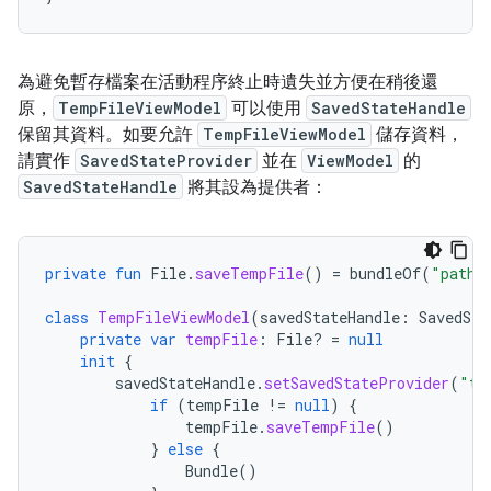
為避免暫存檔案在活動程序終止時遺失並方便在稍後還
原，
TempFileViewModel
可以使用
SavedStateHandle
保留其資料。如要允許
TempFileViewModel
儲存資料，
請實作
SavedStateProvider
並在
ViewModel
的
SavedStateHandle
將其設為提供者：
private
fun
File
.
saveTempFile
()
=
bundleOf
(
"path"
class
TempFileViewModel
(
savedStateHandle
:
SavedSta
private
var
tempFile
:
File? 
=
null
init
{
savedStateHandle
.
setSavedStateProvider
(
"te
if
(
tempFile
!=
null
)
{
tempFile
.
saveTempFile
()
}
else
{
Bundle
()