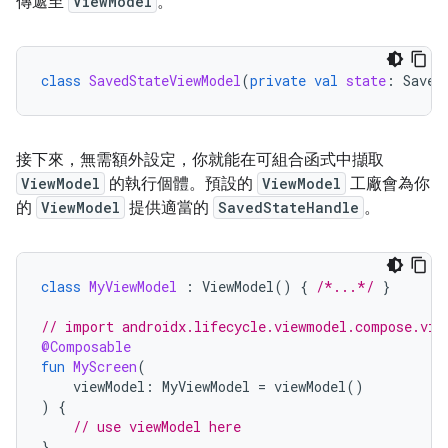
傳遞至
ViewModel
。
class
SavedStateViewModel
(
private
val
state
:
Saved
接下來，無需額外設定，你就能在可組合函式中擷取
ViewModel
的執行個體。預設的
ViewModel
工廠會為你
的
ViewModel
提供適當的
SavedStateHandle
。
class
MyViewModel
:
ViewModel
()
{
/*...*/
}
// import androidx.lifecycle.viewmodel.compose.vie
@Composable
fun
MyScreen
(
viewModel
:
MyViewModel
=
viewModel
()
)
{
// use viewModel here
}