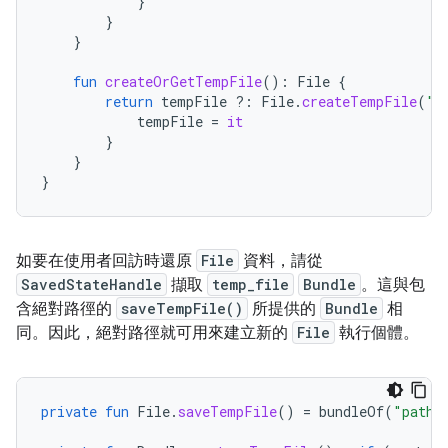
}
}
}
fun
createOrGetTempFile
():
File
{
return
tempFile
?:
File
.
createTempFile
(
"t
tempFile
=
it
}
}
}
如要在使用者回訪時還原
File
資料，請從
SavedStateHandle
擷取
temp_file
Bundle
。這與包
含絕對路徑的
saveTempFile()
所提供的
Bundle
相
同。因此，絕對路徑就可用來建立新的
File
執行個體。
private
fun
File
.
saveTempFile
()
=
bundleOf
(
"path"