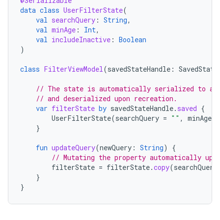
@Serializable
data
class
UserFilterState
(
val
searchQuery
:
String
,
val
minAge
:
Int
,
val
includeInactive
:
Boolean
)
class
FilterViewModel
(
savedStateHandle
:
SavedState
// The state is automatically serialized to a 
// and deserialized upon recreation.
var
filterState
by
savedStateHandle
.
saved
{
UserFilterState
(
searchQuery
=
""
,
minAge
=
}
fun
updateQuery
(
newQuery
:
String
)
{
// Mutating the property automatically upd
filterState
=
filterState
.
copy
(
searchQuery
}
}