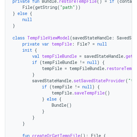
private
fun
Bundle
.
restoreTempFile
()
=
if
(
contain
File
(
getString
(
"path"
))
}
else
{
null
}
class
TempFileViewModel
(
savedStateHandle
:
SavedSta
private
var
tempFile
:
File? 
=
null
init
{
val
tempFileBundle
=
savedStateHandle
.
get<
if
(
tempFileBundle
!=
null
)
{
tempFile
=
tempFileBundle
.
restoreTempF
}
savedStateHandle
.
setSavedStateProvider
(
"te
if
(
tempFile
!=
null
)
{
tempFile
.
saveTempFile
()
}
else
{
Bundle
()
}
}
}
fun
createOrGetTempFile
():
File
{