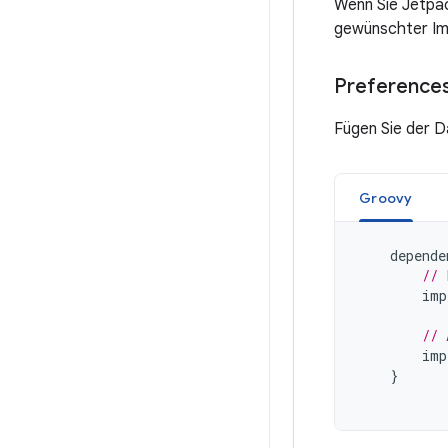
Wenn Sie Jetpac
gewünschter Im
Preference
Fügen Sie der Da
Groovy
depende
// 
imp
// 
imp
}