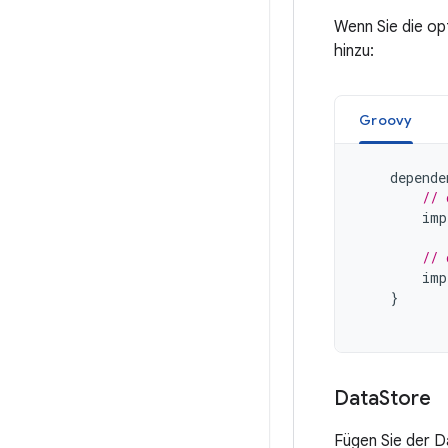
Wenn Sie die op
hinzu:
Groovy
depende
// 
imp
// 
imp
}
Data
Store
Fügen Sie der Da