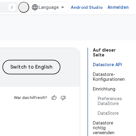
/
Android Studio
Anmelden
Auf dieser
Seite
Datastore API
Datastore-
Konfigurationen
Einrichtung
War das hilfreich?
Preferences
DataStore
DataStore
Datastore
richtig
verwenden