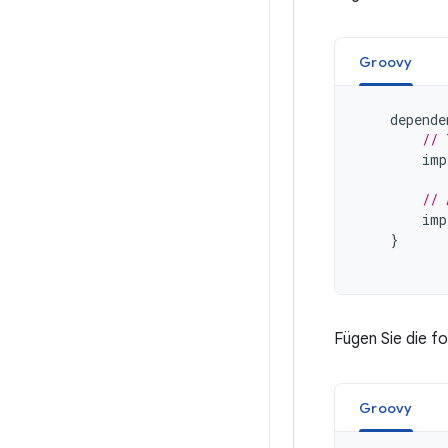
Groovy
depende
// 
imp
// 
imp
}
Fügen Sie die f
Groovy