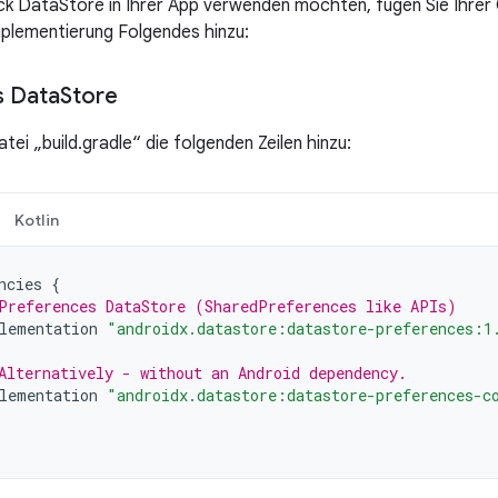
k DataStore in Ihrer App verwenden möchten, fügen Sie Ihrer 
plementierung Folgendes hinzu:
s Data
Store
tei „build.gradle“ die folgenden Zeilen hinzu:
Kotlin
ncies
{
Preferences DataStore (SharedPreferences like APIs)
lementation
"androidx.datastore:datastore-preferences:1
Alternatively - without an Android dependency.
lementation
"androidx.datastore:datastore-preferences-c