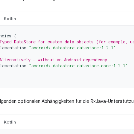
Kotlin
ncies
{
Typed DataStore for custom data objects (for example, u
lementation
"androidx.datastore:datastore:1.2.1"
Alternatively - without an Android dependency.
lementation
"androidx.datastore:datastore-core:1.2.1"
olgenden optionalen Abhängigkeiten für die RxJava-Unterstützu
Kotlin