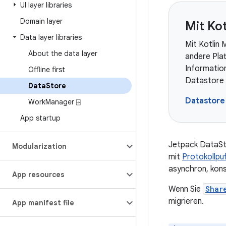
UI layer libraries
Domain layer
Mit Kot
Data layer libraries
Mit Kotlin 
About the data layer
andere Pla
Informatio
Offline first
Datastore 
Data
Store
Datastore
Work
Manager ⍈
App startup
Jetpack DataSto
Modularization
mit
Protokollpu
asynchron, kons
App resources
Wenn Sie
Shar
migrieren.
App manifest file