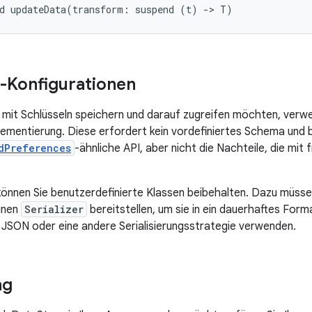
d
updateData
(
transform
:
suspend
(
t
)
-
>
T
)
-Konfigurationen
mit Schlüsseln speichern und darauf zugreifen möchten, verw
mentierung. Diese erfordert kein vordefiniertes Schema und bi
dPreferences
-ähnliche API, aber nicht die Nachteile, die mit
önnen Sie benutzerdefinierte Klassen beibehalten. Dazu müsse
einen
Serializer
bereitstellen, um sie in ein dauerhaftes Form
, JSON oder eine andere Serialisierungsstrategie verwenden.
ng