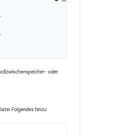
"
"
okollzwischenspeicher- oder
atei Folgendes hinzu: