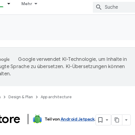
Mehr
Google verwendet KI-Technologie, um Inhalte in
ugte Sprache zu übersetzen. KI-Übersetzungen können
lten.
s
Design & Plan
App architecture
store
Teil von
Android Jetpack
.