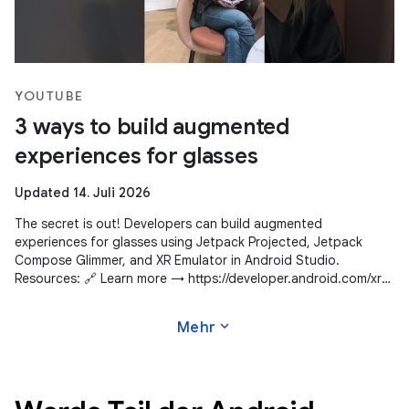
YOUTUBE
3 ways to build augmented
experiences for glasses
Updated 14. Juli 2026
The secret is out! Developers can build augmented
experiences for glasses using Jetpack Projected, Jetpack
Compose Glimmer, and XR Emulator in Android Studio.
Resources: 🔗 Learn more → https://developer.android.com/xr
Subscribe to Android Developers
expand_more
Mehr