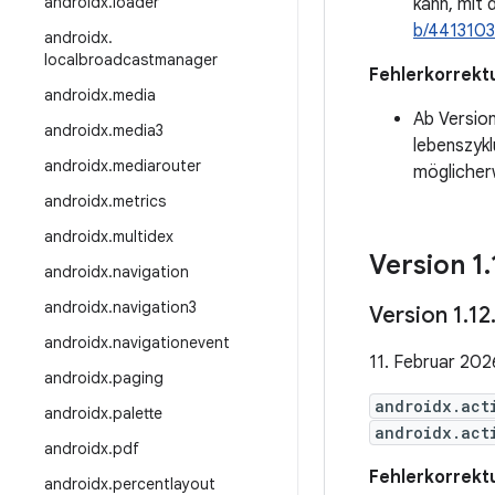
androidx
.
loader
kann, mit
b/441310
androidx
.
localbroadcastmanager
Fehlerkorrekt
androidx
.
media
Ab Versio
androidx
.
media3
lebenszyk
androidx
.
mediarouter
möglicherw
androidx
.
metrics
androidx
.
multidex
Version 1
.
androidx
.
navigation
androidx
.
navigation3
Version 1
.
12
androidx
.
navigationevent
11. Februar 202
androidx
.
paging
androidx.act
androidx
.
palette
androidx.act
androidx
.
pdf
Fehlerkorrekt
androidx
.
percentlayout