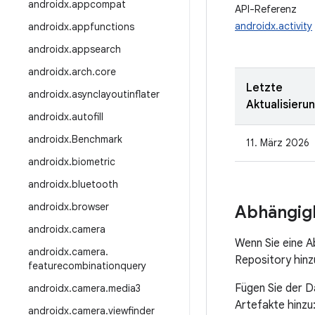
androidx
.
appcompat
API-Referenz
androidx.activity
androidx
.
appfunctions
androidx
.
appsearch
androidx
.
arch
.
core
Letzte
androidx
.
asynclayoutinflater
Aktualisieru
androidx
.
autofill
androidx
.
Benchmark
11. März 2026
androidx
.
biometric
androidx
.
bluetooth
androidx
.
browser
Abhängigk
androidx
.
camera
Wenn Sie eine A
androidx
.
camera
.
Repository hinz
featurecombinationquery
Fügen Sie der D
androidx
.
camera
.
media3
Artefakte hinzu
androidx
.
camera
.
viewfinder