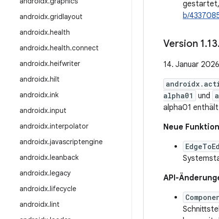
androidx
.
graphics
gestartet,
b/433708
androidx
.
gridlayout
androidx
.
health
Version 1
.
13
androidx
.
health
.
connect
androidx
.
heifwriter
14. Januar 202
androidx
.
hilt
androidx.act
androidx
.
ink
alpha01
und
a
alpha01 enthäl
androidx
.
input
androidx
.
interpolator
Neue Funktio
androidx
.
javascriptengine
EdgeToE
androidx
.
leanback
Systemstat
androidx
.
legacy
API-Änderung
androidx
.
lifecycle
Compone
androidx
.
lint
Schnittste