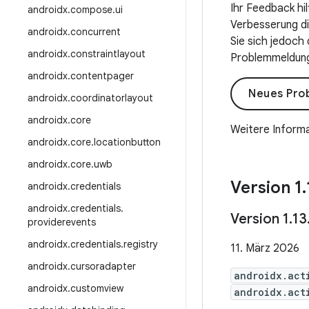
Ihr Feedback hi
androidx
.
compose
.
ui
Verbesserung die
androidx
.
concurrent
Sie sich jedoch
androidx
.
constraintlayout
Problemmeldung 
androidx
.
contentpager
Neues Pro
androidx
.
coordinatorlayout
androidx
.
core
Weitere Informa
androidx
.
core
.
locationbutton
androidx
.
core
.
uwb
Version 1
.
androidx
.
credentials
androidx
.
credentials
.
Version 1
.
13
providerevents
androidx
.
credentials
.
registry
11. März 2026
androidx
.
cursoradapter
androidx.act
androidx
.
customview
androidx.act