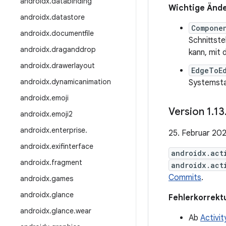
androidx
.
databinding
Wichtige Ände
androidx
.
datastore
Compone
androidx
.
documentfile
Schnittste
androidx
.
draganddrop
kann, mit
androidx
.
drawerlayout
EdgeToE
androidx
.
dynamicanimation
Systemstat
androidx
.
emoji
Version 1
.
13
androidx
.
emoji2
androidx
.
enterprise
.
25. Februar 20
androidx
.
exifinterface
androidx.act
androidx
.
fragment
androidx.act
Commits
.
androidx
.
games
androidx
.
glance
Fehlerkorrekt
androidx
.
glance
.
wear
Ab
Activit