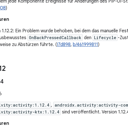
 dem jede Komponente Ereignisse für Änderungen des PIP-UI-St
308
)
uren
n 1.12.2: Ein Problem wurde behoben, bei dem das manuelle Fes
lusbewusstes
OnBackPressedCallback
den
Lifecycle
-Zus
eise zu Abstürzen führte. (
I7d898
,
b/461999811
)
12
.
4
6
ivity:activity:1.12.4
,
androidx.activity:activity-co
ivity:activity-ktx:1.12.4
sind veröffentlicht. Version 1.12
uren