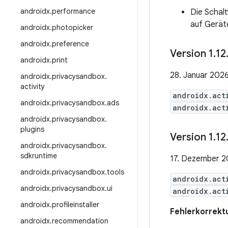
androidx
.
performance
Die Schal
auf Gerät
androidx
.
photopicker
androidx
.
preference
Version 1
.
12
androidx
.
print
28. Januar 202
androidx
.
privacysandbox
.
activity
androidx.act
androidx
.
privacysandbox
.
ads
androidx.act
androidx
.
privacysandbox
.
plugins
Version 1
.
12
androidx
.
privacysandbox
.
sdkruntime
17. Dezember 
androidx
.
privacysandbox
.
tools
androidx.act
androidx
.
privacysandbox
.
ui
androidx.act
androidx
.
profileinstaller
Fehlerkorrekt
androidx
.
recommendation