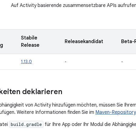
Auf Activity basierende zusammensetzbare APIs aufrufe
Stabile
Releasekandidat
Beta-
ng
Release
1.13.0
-
-
eiten deklarieren
bhängigkeit von Activity hinzufügen möchten, müssen Sie Ihr
ufügen. Weitere Informationen finden Sie im
Maven-Repository
atei
build.gradle
für Ihre App oder Ihr Modul die Abhängigke
: