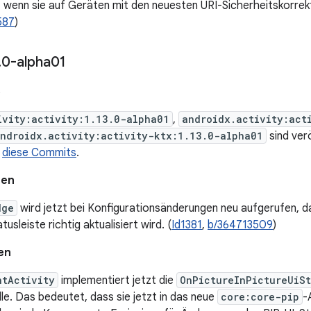
 wenn sie auf Geräten mit den neuesten URI-Sicherheitskorrek
587
)
.
0-alpha01
6
ivity:activity:1.13.0-alpha01
,
androidx.activity:act
ndroidx.activity:activity-ktx:1.13.0-alpha01
sind verö
t
diese Commits
.
nen
dge
wird jetzt bei Konfigurationsänderungen neu aufgerufen, d
usleiste richtig aktualisiert wird. (
Id1381
,
b/364713509
)
en
ntActivity
implementiert jetzt die
OnPictureInPictureUiS
lle. Das bedeutet, dass sie jetzt in das neue
core:core-pip
-