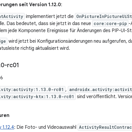
rungen seit Version 1.12.0
:
ntActivity
implementiert jetzt die
OnPictureInPictureUiS
lle. Das bedeutet, dass sie jetzt in das neue
core:core-pip
-
 dem jede Komponente Ereignisse für Änderungen des PIP-UI-S
dge
wird jetzt bei Konfigurationsänderungen neu aufgerufen, d
usleiste richtig aktualisiert wird.
.
0-rc01
26
ivity:activity:1.13.0-rc01
,
androidx.activity:activi
ivity:activity-ktx:1.13.0-rc01
sind veröffentlicht. Versi
uren
y 1.12.4
: Die Foto- und Videoauswahl
ActivityResultContrac