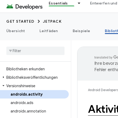
Essentials
Entwerfen und
GET STARTED
JETPACK
Übersicht
Leitfäden
Beispiele
Biblio
Ihre bevorz
Bibliotheken erkunden
Fehler entha
Bibliotheksveröffentlichungen
Versionshinweise
Android Developer
androidx
.
activity
androidx
.
ads
Aktivi
androidx
.
annotation