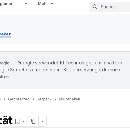
 planen
Mehr
theken
Google verwendet KI-Technologie, um Inhalte in
ugte Sprache zu übersetzen. KI-Übersetzungen können
lten.
s
Get started
Jetpack
Bibliotheken
tät