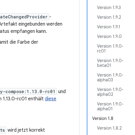
Version 1.9.3
tateChangedProvider
-
Version 1.9.2
Artefakt eingebunden werden
Version 1.9.1
tatus empfangen kann.
Version 1.9.0
amit die Farbe der
Version 1.9.0-
rc01
Version 1.9.0-
beta01
Version 1.9.0-
alpha03
Version 1.9.0-
ty-compose:1.13.0-rc01
und
alpha02
on 1.13.0-rc01 enthält
diese
Version 1.9.0-
alpha01
Version 1.8
Version 1.8.2
ts
wird jetzt korrekt