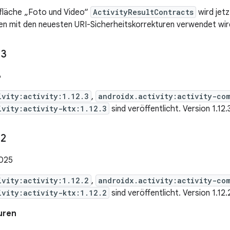
tfläche „Foto und Video“
ActivityResultContracts
wird jetz
en mit den neuesten URI-Sicherheitskorrekturen verwendet wird
.
3
6
ivity:activity:1.12.3
,
androidx.activity:activity-co
ivity:activity-ktx:1.12.3
sind veröffentlicht. Version 1.12
.
2
2025
ivity:activity:1.12.2
,
androidx.activity:activity-co
ivity:activity-ktx:1.12.2
sind veröffentlicht. Version 1.12
uren