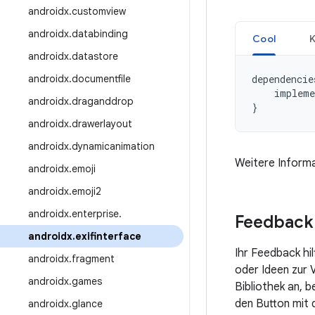
androidx
.
customview
androidx
.
databinding
Cool
K
androidx
.
datastore
androidx
.
documentfile
dependencie
impleme
androidx
.
draganddrop
}
androidx
.
drawerlayout
androidx
.
dynamicanimation
Weitere Informa
androidx
.
emoji
androidx
.
emoji2
androidx
.
enterprise
.
Feedback
androidx
.
exifinterface
Ihr Feedback hi
androidx
.
fragment
oder Ideen zur 
androidx
.
games
Bibliothek an, 
den Button mit 
androidx
.
glance