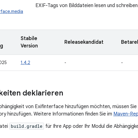
EXIF-Tags von Bilddateien lesen und schreiben
erface.media
Stabile
Releasekandidat
Betare
ng
Version
025
1.4.2
-
-
eiten deklarieren
bhängigkeit von Exifinterface hinzufügen möchten, müssen Sie
y hinzufügen. Weitere Informationen finden Sie im
Maven-Rep
atei
build.gradle
für Ihre App oder Ihr Modul die Abhängigke
: