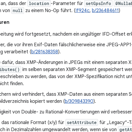
 an, dass der
location
-Parameter für
setGpsInfo
@Nulla
n von
null
zu einem No-Op führt. (
If924c
,
b/236484611
)
uren
eitung wird fortgesetzt, nachdem ein ungültiger IFD-Offset er
er, die vor ihren Exif-Daten fälschlicherweise eine JPEG-APP1
ig verarbeitet (
b/281638358
).
e dafür, dass XMP-Änderungen in JPEGs mit einem separaten
ibutes()
im selben separaten XMP-Segment gespeichert werde
schrieben zu werden, das von der XMP-Spezifikation nicht unte
nicht finden.
chern wird verhindert, dass XMP-Daten aus einem separaten S
ldverzeichnis kopiert werden (
b/309843390
).
gkeit von Double- zu Rational-Konvertierungen wird verbessert
 das rationale Format (x/y) für
setAttribute
für „Legacy“-Ta
ch in Dezimalzahlen umgewandelt werden, wenn sie von
getAt