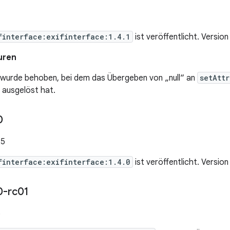
finterface:exifinterface:1.4.1
ist veröffentlicht. Version
uren
r wurde behoben, bei dem das Übergeben von „null“ an
setAttr
ausgelöst hat.
0
25
finterface:exifinterface:1.4.0
ist veröffentlicht. Version
0-rc01
5