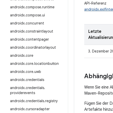
API-Referenz
androidx
.
compose
.
runtime
androidx.exifint
androidx
.
compose
.
ui
androidx
.
concurrent
androidx
.
constraintlayout
Letzte
Aktualisieru
androidx
.
contentpager
androidx
.
coordinatorlayout
3. Dezember 2
androidx
.
core
androidx
.
core
.
locationbutton
androidx
.
core
.
uwb
Abhängigk
androidx
.
credentials
Wenn Sie eine A
androidx
.
credentials
.
providerevents
Maven-Repositor
androidx
.
credentials
.
registry
Fügen Sie der D
androidx
.
cursoradapter
Artefakte hinzu