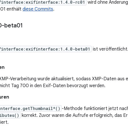
finterface:exifinterface:1.4.0-rc01
wird ohne Änderunge
c01 enthält
diese Commits
.
0-beta01
finterface:exifinterface:1.4.0-beta01
ist veröffentlich
en
XMP-Verarbeitung wurde aktualisiert, sodass XMP-Daten aus 
 nicht Tag 700 in den Exif-Daten bevorzugt werden.
uren
Interface.getThumbnail*()
-Methode funktioniert jetzt nac
ibutes()
korrekt. Zuvor waren die Aufrufe erfolgreich, das E
iert.