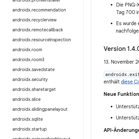
androidx
.
profileinstaller
Die PNG-X
androidx
.
recommendation
Tag 700 i
androidx
.
recyclerview
Es wurde 
androidx
.
remotecallback
nachfolge
androidx
.
resource
Inspection
Version 1
.
4
.
androidx
.
room
androidx
.
room3
13. November 
androidx
.
savedstate
androidx.exi
androidx
.
security
enthält
diese C
androidx
.
sharetarget
Neue Funktio
androidx
.
slice
Unterstüt
androidx
.
slidingpanelayout
Unterstüt
androidx
.
sqlite
androidx
.
startup
API-Änderung