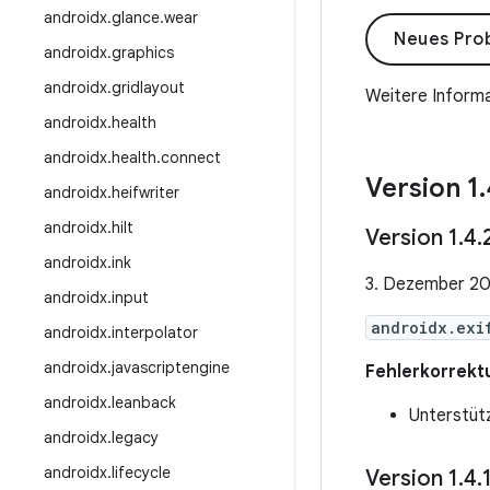
androidx
.
glance
.
wear
Neues Prob
androidx
.
graphics
androidx
.
gridlayout
Weitere Informa
androidx
.
health
androidx
.
health
.
connect
Version 1
.
androidx
.
heifwriter
androidx
.
hilt
Version 1
.
4
.
androidx
.
ink
3. Dezember 2
androidx
.
input
androidx.exi
androidx
.
interpolator
androidx
.
javascriptengine
Fehlerkorrekt
androidx
.
leanback
Unterstüt
androidx
.
legacy
androidx
.
lifecycle
Version 1
.
4
.