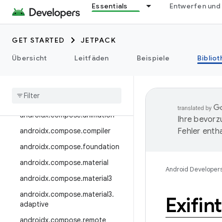
androidx.camera.media3
Essentials
Entwerfen und
androidx.camera.viewfinder
androidx.car
GET STARTED
JETPACK
androidx.car.app
Übersicht
Leitfäden
Beispiele
Biblio
androidx.cardview
androidx
.
collection
androidx
.
compose
androidx
.
compose
.
animation
Ihre bevorz
androidx
.
compose
.
compiler
Fehler entha
androidx
.
compose
.
foundation
androidx
.
compose
.
material
Android Developer
androidx
.
compose
.
material3
androidx
.
compose
.
material3
.
Exifin
adaptive
androidx
.
compose
.
remote