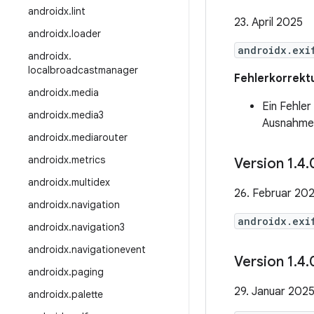
androidx
.
lint
23. April 2025
androidx
.
loader
androidx.exi
androidx
.
localbroadcastmanager
Fehlerkorrekt
androidx
.
media
Ein Fehle
androidx
.
media3
Ausnahme 
androidx
.
mediarouter
androidx
.
metrics
Version 1
.
4
.
androidx
.
multidex
26. Februar 20
androidx
.
navigation
androidx.exi
androidx
.
navigation3
androidx
.
navigationevent
Version 1
.
4
.
androidx
.
paging
29. Januar 202
androidx
.
palette