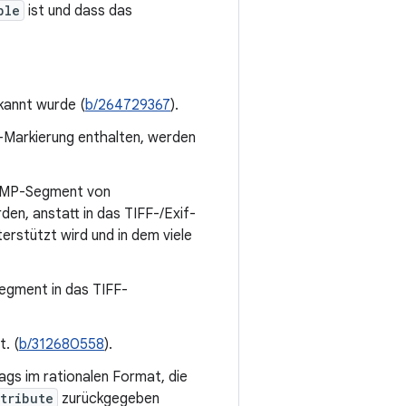
ble
ist und dass das
kannt wurde (
b/264729367
).
-Markierung enthalten, werden
 XMP-Segment von
n, anstatt in das TIFF-/Exif-
rstützt wird und in dem viele
egment in das TIFF-
. (
b/312680558
).
gs im rationalen Format, die
tribute
zurückgegeben