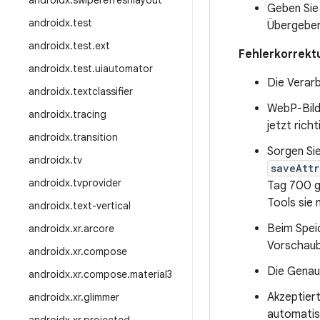
androidx
.
swiperefreshlayout
Geben Sie
androidx
.
test
Übergebe
androidx
.
test
.
ext
Fehlerkorrekt
androidx
.
test
.
uiautomator
Die Verarb
androidx
.
textclassifier
WebP-Bild
androidx
.
tracing
jetzt richt
androidx
.
transition
Sorgen Si
androidx
.
tv
saveAttr
androidx
.
tvprovider
Tag 700 ge
Tools sie 
androidx
.
text-vertical
Beim Spei
androidx
.
xr
.
arcore
Vorschaubi
androidx
.
xr
.
compose
Die Genaui
androidx
.
xr
.
compose
.
material3
Akzeptiert
androidx
.
xr
.
glimmer
automatis