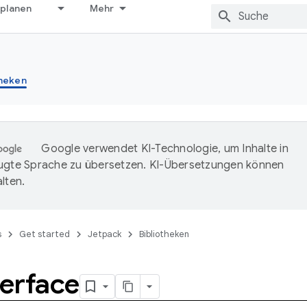
 planen
Mehr
theken
Google verwendet KI-Technologie, um Inhalte in
ugte Sprache zu übersetzen. KI-Übersetzungen können
lten.
s
Get started
Jetpack
Bibliotheken
terface