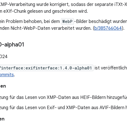
MP-Verarbeitung wurde korrigiert, sodass der separate iTXt-
m eXIf-Chunk gelesen und geschrieben wird.
ein Problem behoben, bei dem
WebP
-Bilder beschädigt wurden
nden Nicht-WebP-Daten verarbeitet wurden. (
b/385766064
).
0-alpha01
2024
finterface:exifinterface:1.4.0-alpha01
ist veröffentlic
ommits
.
nen
zung für das Lesen von XMP-Daten aus HEIF-Bildern hinzugefü
zung für das Lesen von Exif- und XMP-Daten aus AVIF-Bildern 
en