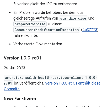
Zuverlässigkeit der IPC zu verbessern.
Ein Problem wurde behoben, bei dem das
gleichzeitige Aufrufen von
startExercise
und
prepareExercise
zu einem
ConcurrentModificationException
(
4e37773
)
führen konnte.
Verbesserte Dokumentation
Version 1
.
0
.
0-rc01
26. Juli 2023
androidx.health:health-services-client:1.0.0-
rc01
ist veröffentlicht.
Version 1.0.0-rc01 enthält diese
Commits.
Neue Funktionen