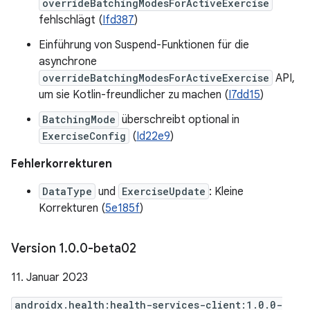
overrideBatchingModesForActiveExercise
fehlschlägt (
Ifd387
)
Einführung von Suspend-Funktionen für die
asynchrone
overrideBatchingModesForActiveExercise
API,
um sie Kotlin-freundlicher zu machen (
I7dd15
)
BatchingMode
überschreibt optional in
ExerciseConfig
(
Id22e9
)
Fehlerkorrekturen
DataType
und
ExerciseUpdate
: Kleine
Korrekturen (
5e185f
)
Version 1
.
0
.
0-beta02
11. Januar 2023
androidx.health:health-services-client:1.0.0-