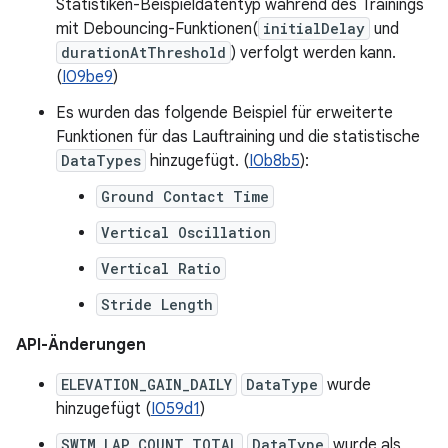
Statistiken-Beispieldatentyp während des Trainings
mit Debouncing-Funktionen(
initialDelay
und
durationAtThreshold
) verfolgt werden kann.
(
I09be9
)
Es wurden das folgende Beispiel für erweiterte
Funktionen für das Lauftraining und die statistische
DataTypes
hinzugefügt. (
I0b8b5
):
Ground Contact Time
Vertical Oscillation
Vertical Ratio
Stride Length
API-Änderungen
ELEVATION_GAIN_DAILY
DataType
wurde
hinzugefügt (
I059d1
)
SWIM_LAP_COUNT_TOTAL
DataType
wurde als