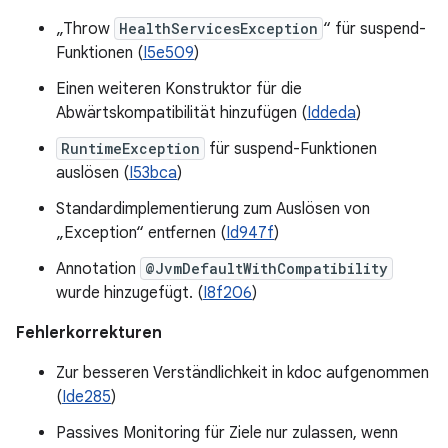
„Throw
HealthServicesException
“ für suspend-
Funktionen (
I5e509
)
Einen weiteren Konstruktor für die
Abwärtskompatibilität hinzufügen (
Iddeda
)
RuntimeException
für suspend-Funktionen
auslösen (
I53bca
)
Standardimplementierung zum Auslösen von
„Exception“ entfernen (
Id947f
)
Annotation
@JvmDefaultWithCompatibility
wurde hinzugefügt. (
I8f206
)
Fehlerkorrekturen
Zur besseren Verständlichkeit in kdoc aufgenommen
(
Ide285
)
Passives Monitoring für Ziele nur zulassen, wenn