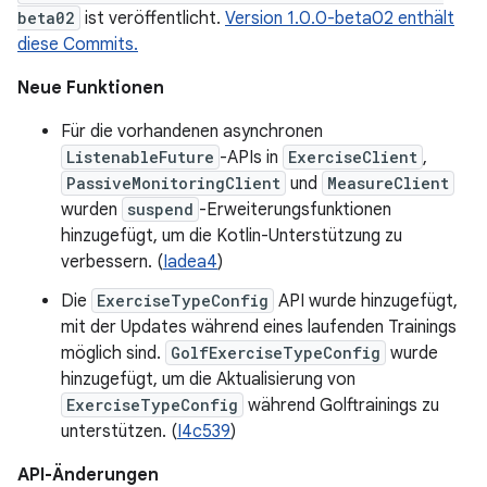
beta02
ist veröffentlicht.
Version 1.0.0-beta02 enthält
diese Commits.
Neue Funktionen
Für die vorhandenen asynchronen
ListenableFuture
-APIs in
ExerciseClient
,
PassiveMonitoringClient
und
MeasureClient
wurden
suspend
-Erweiterungsfunktionen
hinzugefügt, um die Kotlin-Unterstützung zu
verbessern. (
Iadea4
)
Die
ExerciseTypeConfig
API wurde hinzugefügt,
mit der Updates während eines laufenden Trainings
möglich sind.
GolfExerciseTypeConfig
wurde
hinzugefügt, um die Aktualisierung von
ExerciseTypeConfig
während Golftrainings zu
unterstützen. (
I4c539
)
API-Änderungen