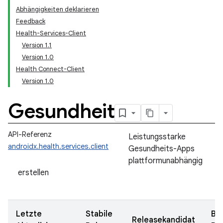
Abhängigkeiten deklarieren
Feedback
Health-Services-Client
Version 1.1
Version 1.0
Health Connect-Client
Version 1.0
Gesundheit
API-Referenz
Leistungsstarke
androidx.health.services.client
Gesundheits-Apps
plattformunabhängig
erstellen
Letzte
Stabile
Be
Releasekandidat