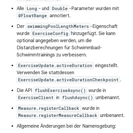
Alle
Long
- und
Double
-Parameter wurden mit
@FloatRange
annotiert.
Der
swimmingPoolLengthMeters
-Eigenschaft
wurde
ExerciseConfig
hinzugefügt. Sie kann
optional angegeben werden, um die
Distanzberechnungen für Schwimmbad-
Schwimmtrainings zu verbessern.
ExerciseUpdate.activeDuration
eingestellt.
Verwenden Sie stattdessen
ExerciseUpdate.activeDurationCheckpoint
.
Die API
flushExerciseAsync()
wurde in
ExerciseClient
in
flushAsync()
umbenannt.
Measure.registerCallback
wurde in
Measure.registerMeasureCallback
umbenannt.
Allgemeine Änderungen bei der Namensgebung: