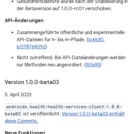
Gesundheitsdienste wurde nach der Stabilisierung in
der Betaversion auf 1.0.0-rc01 verschoben.
API-Änderungen
Zusammengeführte öffentliche und experimentelle
API-Dateien für h- bis m-Pfade. (
Ic4630
,
b/278769092
)
Nicht zutreffend. Bei API-Dateiänderungen werden
nur Methoden neu angeordnet. (
I5fa95
)
Version 1
.
0
.
0-beta03
5. April 2023
androidx.health:health-services-client:1.0.0-
beta03
ist veröffentlicht.
Version 1.0.0-beta03 enthält
diese Commits.
Neue Funktionen