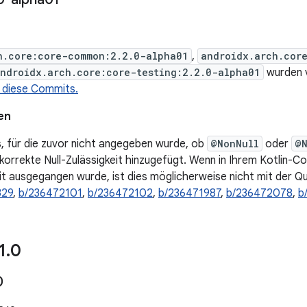
h.core:core-common:2.2.0-alpha01
,
androidx.arch.cor
ndroidx.arch.core:core-testing:2.2.0-alpha01
wurden v
 diese Commits.
en
s, für die zuvor nicht angegeben wurde, ob
@NonNull
oder
@N
korrekte Null-Zulässigkeit hinzugefügt. Wenn in Ihrem Kotlin-Co
it ausgegangen wurde, ist dies möglicherweise nicht mit der Qu
329
,
b/236472101
,
b/236472102
,
b/236471987
,
b/236472078
,
b
1
.
0
0