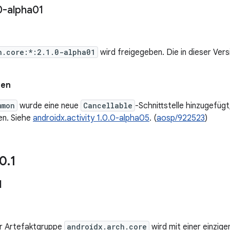
0-alpha01
h.core:*:2.1.0-alpha01
wird freigegeben. Die in dieser Ve
nen
mmon
wurde eine neue
Cancellable
-Schnittstelle hinzugefüg
en. Siehe
androidx.activity 1.0.0-alpha05
. (
aosp/922523
)
0
.
1
1
er Artefaktgruppe
androidx.arch.core
wird mit einer einzige