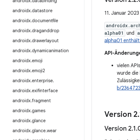
androidx
.
databinding
androidx
.
datastore
11. Januar 2023
androidx
.
documentfile
androidx.arc
androidx
.
draganddrop
alpha01
und
a
alpha01 enthält
androidx
.
drawerlayout
androidx
.
dynamicanimation
API-Änderung
androidx
.
emoji
vielen API
androidx
.
emoji2
wurde die 
Zulässigke
androidx
.
enterprise
.
b/236472
androidx
.
exifinterface
androidx
.
fragment
androidx
.
games
Version 2
.
androidx
.
glance
Version 2
.
1
.
androidx
.
glance
.
wear