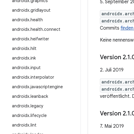
androidx
.
graphics
5. September 2
androidx
.
gridlayout
androidx.arc
androidx
.
health
androidx.arc
Commits
finden
androidx
.
health
.
connect
androidx
.
heifwriter
Keine nennenswe
androidx
.
hilt
Version 2
.
1
.
androidx
.
ink
androidx
.
input
2. Juli 2019
androidx
.
interpolator
androidx.arc
androidx
.
javascriptengine
androidx.arc
veröffentlicht.
androidx
.
leanback
androidx
.
legacy
Version 2
.
1
.
androidx
.
lifecycle
androidx
.
lint
7. Mai 2019