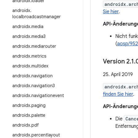
androidx
.
loader
androidx.arc
androidx
.
Sie hier
.
localbroadcastmanager
API-Änderung
androidx
.
media
Nicht fun
androidx
.
media3
(
aosp/952
androidx
.
mediarouter
androidx
.
metrics
Version 2
.
1
.
androidx
.
multidex
25. April 2019
androidx
.
navigation
androidx
.
navigation3
androidx.arc
finden Sie hier
.
androidx
.
navigationevent
androidx
.
paging
API-Änderung
androidx
.
palette
Die
Canc
androidx
.
pdf
Entfernung
androidx
.
percentlayout