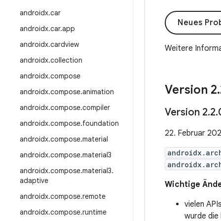
androidx
.
car
Neues Prob
androidx
.
car
.
app
androidx
.
cardview
Weitere Informa
androidx
.
collection
androidx
.
compose
Version 2
.
androidx
.
compose
.
animation
androidx
.
compose
.
compiler
Version 2
.
2
.
androidx
.
compose
.
foundation
22. Februar 20
androidx
.
compose
.
material
androidx.arc
androidx
.
compose
.
material3
androidx.arc
androidx
.
compose
.
material3
.
adaptive
Wichtige Ände
androidx
.
compose
.
remote
vielen API
androidx
.
compose
.
runtime
wurde die 