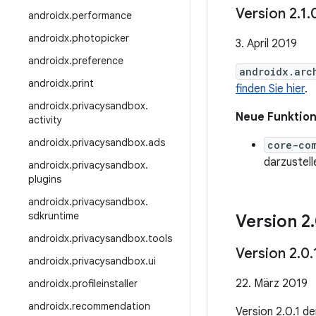
Version 2
.
1
.
androidx
.
performance
androidx
.
photopicker
3. April 2019
androidx
.
preference
androidx.arc
androidx
.
print
finden Sie hier
.
androidx
.
privacysandbox
.
Neue Funktio
activity
androidx
.
privacysandbox
.
ads
core-co
darzustell
androidx
.
privacysandbox
.
plugins
androidx
.
privacysandbox
.
sdkruntime
Version 2
.
androidx
.
privacysandbox
.
tools
Version 2
.
0
.
androidx
.
privacysandbox
.
ui
22. März 2019
androidx
.
profileinstaller
androidx
.
recommendation
Version 2.0.1 d