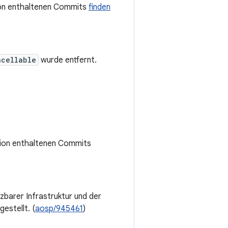
sion enthaltenen Commits
finden
ncellable
wurde entfernt.
rsion enthaltenen Commits
barer Infrastruktur und der
gestellt. (
aosp/945461
)