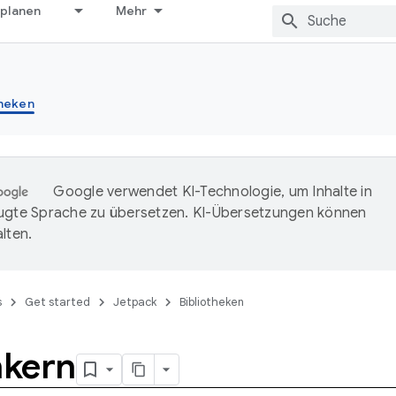
 planen
Mehr
theken
Google verwendet KI-Technologie, um Inhalte in
ugte Sprache zu übersetzen. KI-Übersetzungen können
lten.
s
Get started
Jetpack
Bibliotheken
kern