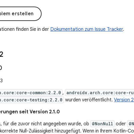
lem erstellen
tionen finden Sie in der
Dokumentation zum Issue Tracker
.
2
0
23
h.core:core-common:2.2.0
,
androidx.arch.core:core-ru
h.core:core-testing:2.2.0
wurden veröffentlicht.
Version 2
rungen seit Version 2.1.0
s, für die zuvor nicht angegeben wurde, ob
@NonNull
oder
@N
korrekte Null-Zulässigkeit hinzugefügt. Wenn in Ihrem Kotlin-Co