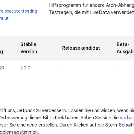
Hilfsprogramm für andere Arch-Abhängig
re.executor.testing
Testregeln, die mit LiveData verwende
e.util
Stabile
Beta-
Releasekandidat
ng
Version
Ausgab
23
2.2.0
-
-
ilft uns, Jetpack zu verbessern. Lassen Sie uns wissen, wenn 
Verbesserung dieser Bibliothek haben. Sehen Sie sich die
vorha
evor Sie eine neue erstellen. Durch Klicken auf die Stern-Schal
oblem abstimmen.