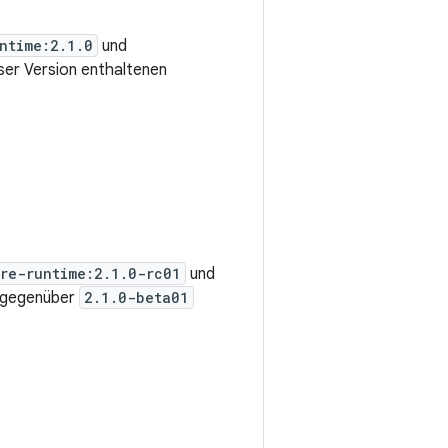
ntime:2.1.0
und
eser Version enthaltenen
re-runtime:2.1.0-rc01
und
 gegenüber
2.1.0-beta01