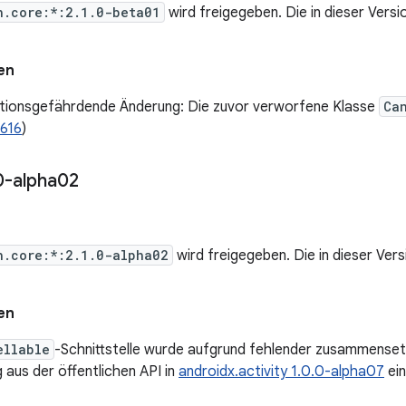
h.core:*:2.1.0-beta01
wird freigegeben. Die in dieser Ver
en
ktionsgefährdende Änderung: Die zuvor verworfene Klasse
Ca
616
)
0-alpha02
h.core:*:2.1.0-alpha02
wird freigegeben. Die in dieser Ve
en
ellable
-Schnittstelle wurde aufgrund fehlender zusammensetz
 aus der öffentlichen API in
androidx.activity 1.0.0-alpha07
ein