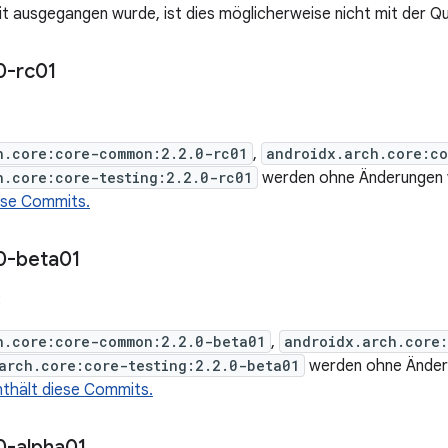
it ausgegangen wurde, ist dies möglicherweise nicht mit der Qu
0-rc01
h.core:core-common:2.2.0-rc01
,
androidx.arch.core:co
h.core:core-testing:2.2.0-rc01
werden ohne Änderungen v
ese Commits.
0-beta01
3
h.core:core-common:2.2.0-beta01
,
androidx.arch.core
arch.core:core-testing:2.2.0-beta01
werden ohne Änderu
nthält diese Commits.
0-alpha01