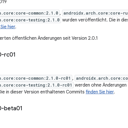
019
h.core:core-common:2.1.0
,
androidx.arch.core:core-ru
h.core:core-testing:2.1.0
wurden veröffentlicht. Die in di
 Sie hier
.
rten öffentlichen Änderungen seit Version 2.0.1
0-rc01
h.core:core-common:2.1.0-rc01
,
androidx.arch.core:co
h.core:core-testing:2.1.0-rc01
werden ohne Änderungen
 Die in dieser Version enthaltenen Commits
finden Sie hier
.
0-beta01