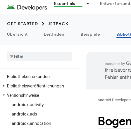
Essentials
Entwerfen und
GET STARTED
JETPACK
Übersicht
Leitfäden
Beispiele
Biblio
Ihre bevorz
Bibliotheken erkunden
Fehler entha
Bibliotheksveröffentlichungen
Versionshinweise
Android Developer
androidx
.
activity
androidx
.
ads
Bogen
androidx
.
annotation