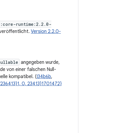
e:core-runtime:2.2.0-
eröffentlicht.
Version 2.2.0-
ullable
angegeben wurde,
de von einer falschen Null-
elle kompatibel. (
I34b6b
,
/236413}1, 0, 23413}1701472}