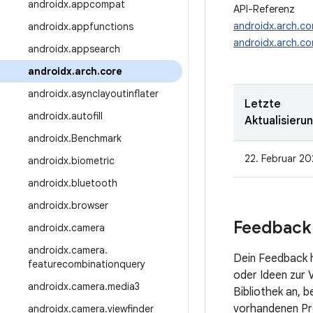
androidx
.
appcompat
API-Referenz
androidx.arch.co
androidx
.
appfunctions
androidx.arch.cor
androidx
.
appsearch
androidx
.
arch
.
core
androidx
.
asynclayoutinflater
Letzte
androidx
.
autofill
Aktualisieru
androidx
.
Benchmark
22. Februar 20
androidx
.
biometric
androidx
.
bluetooth
androidx
.
browser
Feedback
androidx
.
camera
androidx
.
camera
.
Dein Feedback h
featurecombinationquery
oder Ideen zur 
androidx
.
camera
.
media3
Bibliothek an, b
vorhandenen Pr
androidx
.
camera
.
viewfinder