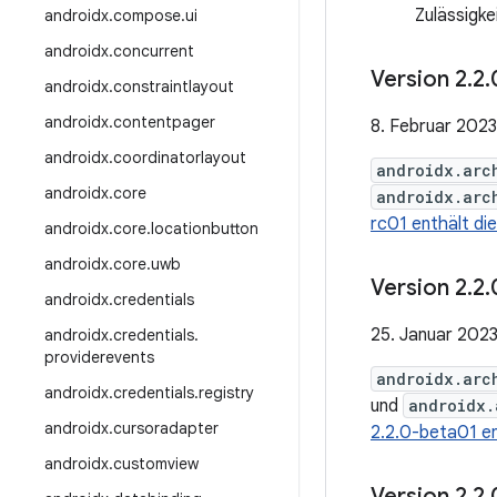
Zulässigke
androidx
.
compose
.
ui
androidx
.
concurrent
Version 2
.
2
.
androidx
.
constraintlayout
androidx
.
contentpager
8. Februar 2023
androidx
.
coordinatorlayout
androidx.arc
androidx
.
core
androidx.arc
rc01 enthält di
androidx
.
core
.
locationbutton
androidx
.
core
.
uwb
Version 2
.
2
.
androidx
.
credentials
25. Januar 202
androidx
.
credentials
.
providerevents
androidx.arc
androidx
.
credentials
.
registry
und
androidx.
androidx
.
cursoradapter
2.2.0-beta01 e
androidx
.
customview
Version 2
.
2
.