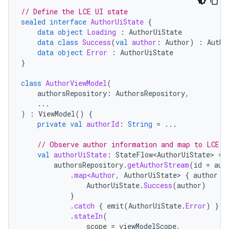
// Define the LCE UI state
sealed
interface
AuthorUiState
{
data
object
Loading
:
AuthorUiState
data
class
Success
(
val
author
:
Author
)
:
Autho
data
object
Error
:
AuthorUiState
}
class
AuthorViewModel
(
authorsRepository
:
AuthorsRepository
,
...
)
:
ViewModel
()
{
private
val
authorId
:
String
=
...
// Observe author information and map to LCE s
val
authorUiState
:
StateFlow<AuthorUiState>
=
authorsRepository
.
getAuthorStream
(
id
=
aut
.
map<Author
,
AuthorUiState
>
{
author
-
AuthorUiState
.
Success
(
author
)
}
.
catch
{
emit
(
AuthorUiState
.
Error
)
}
.
stateIn
(
scope
=
viewModelScope
,