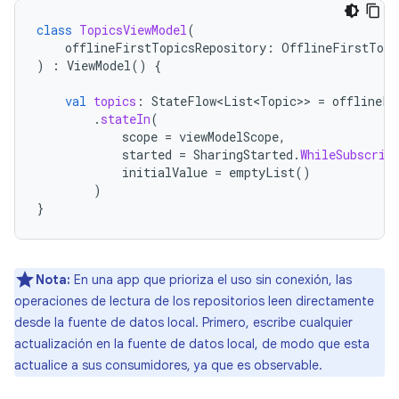
class
TopicsViewModel
(
offlineFirstTopicsRepository
:
OfflineFirstTopi
)
:
ViewModel
()
{
val
topics
:
StateFlow<List<Topic>
>
=
offlineFi
.
stateIn
(
scope
=
viewModelScope
,
started
=
SharingStarted
.
WhileSubscrib
initialValue
=
emptyList
()
)
}
Nota:
En una app que prioriza el uso sin conexión, las
operaciones de lectura de los repositorios leen directamente
desde la fuente de datos local. Primero, escribe cualquier
actualización en la fuente de datos local, de modo que esta
actualice a sus consumidores, ya que es observable.