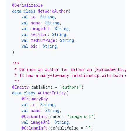
@Serializable
data
class
NetworkAuthor
(
val
id
:
String
,
val
name
:
String
,
val
imageUrl
:
String
,
val
twitter
:
String
,
val
mediumPage
:
String
,
val
bio
:
String
,
)
/**
 * Defines an author for either an [EpisodeEntity]
 * It has a many-to-many relationship with both en
 */
@Entity
(
tableName
=
"authors"
)
data
class
AuthorEntity
(
@PrimaryKey
val
id
:
String
,
val
name
:
String
,
@ColumnInfo
(
name
=
"image_url"
)
val
imageUrl
:
String
,
@ColumnInfo
(
defaultValue
=
""
)