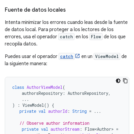
Fuente de datos locales
Intenta minimizar los errores cuando leas desde la fuente
de datos local. Para proteger a los lectores de los
errores, usa el operador
catch
en los
Flow
de los que
recopila datos.
Puedes usar el operador
catch
en un
ViewModel
de
la siguiente manera:
class
AuthorViewModel
(
authorsRepository
:
AuthorsRepository
,
...
)
:
ViewModel
()
{
private
val
authorId
:
String
=
...
// Observe author information
private
val
authorStream
:
Flow<Author>
=