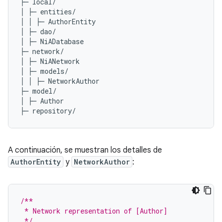
├─ local/

│ ├─ entities/

│ │ ├─ AuthorEntity

│ ├─ dao/

│ ├─ NiADatabase

├─ network/

│ ├─ NiANetwork

│ ├─ models/

│ │ ├─ NetworkAuthor

├─ model/

│ ├─ Author

A continuación, se muestran los detalles de
AuthorEntity
y
NetworkAuthor
:
/**
 * Network representation of [Author]
 */