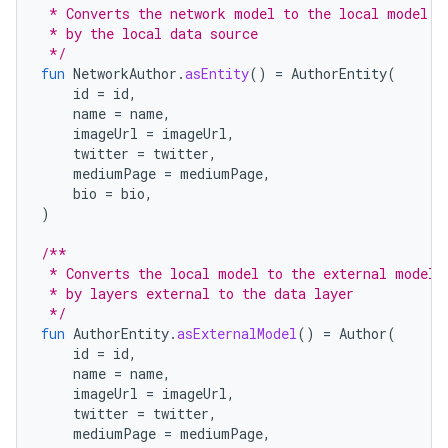
 * Converts the network model to the local model f
 * by the local data source
 */
fun
NetworkAuthor
.
asEntity
()
=
AuthorEntity
(
id
=
id
,
name
=
name
,
imageUrl
=
imageUrl
,
twitter
=
twitter
,
mediumPage
=
mediumPage
,
bio
=
bio
,
)
/**
 * Converts the local model to the external model 
 * by layers external to the data layer
 */
fun
AuthorEntity
.
asExternalModel
()
=
Author
(
id
=
id
,
name
=
name
,
imageUrl
=
imageUrl
,
twitter
=
twitter
,
mediumPage
=
mediumPage
,